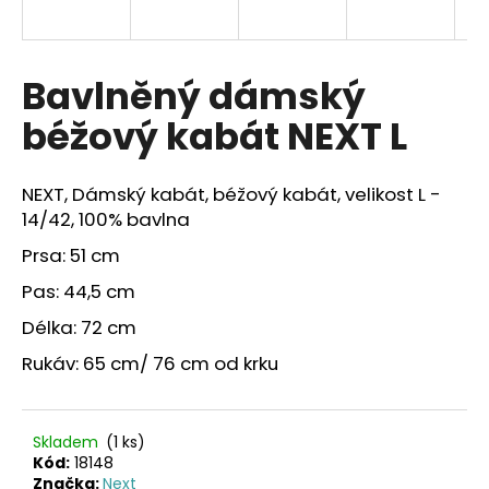
a
j
í
Bavlněný dámský
t
béžový kabát NEXT L
?
NEXT, Dámský kabát, béžový kabát, velikost L -
14/42, 100% bavlna
Prsa: 51 cm
HLEDAT
Pas: 44,5 cm
Délka: 72 cm
Rukáv: 65 cm/ 76 cm od krku
Skladem
(1 ks)
Kód:
18148
Značka:
Next