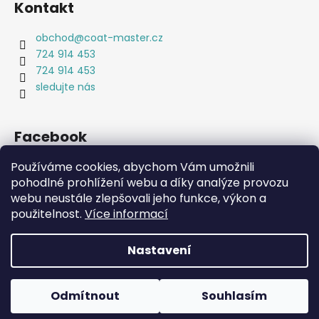
Kontakt
obchod
@
coat-master.cz
724 914 453
724 914 453
sledujte nás
Facebook
Používáme cookies, abychom Vám umožnili
pohodlné prohlížení webu a díky analýze provozu
webu neustále zlepšovali jeho funkce, výkon a
Coat-Master.cz
Doplňky ve 100% kvalitě za 10% ceny
použitelnost.
Více informací
Nastavení
Vytvořil Shoptet
Copyright 2026
Coat-Master.cz
. Všechna práva
Odmítnout
Souhlasím
vyhrazena.