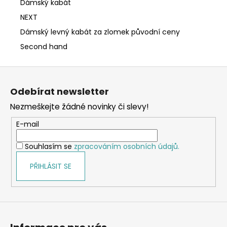
Dámský kabát
NEXT
Dámský levný kabát za zlomek původní ceny
Second hand
Z
á
Odebírat newsletter
p
Nezmeškejte žádné novinky či slevy!
a
t
E-mail
í
Souhlasím se
zpracováním osobních údajů.
PŘIHLÁSIT SE