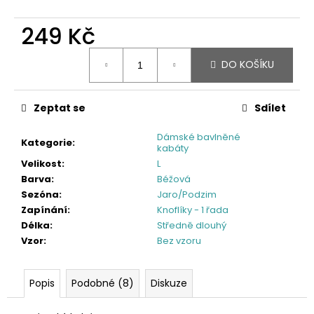
249 Kč
Měrná
DO KOŠÍKU
cena:
Zeptat se
Sdílet
Dámské bavlněné
Kategorie
:
kabáty
Velikost
:
L
Barva
:
Béžová
Sezóna
:
Jaro/Podzim
Zapínání
:
Knoflíky - 1 řada
Délka
:
Středně dlouhý
Vzor
:
Bez vzoru
Popis
Podobné (8)
Diskuze