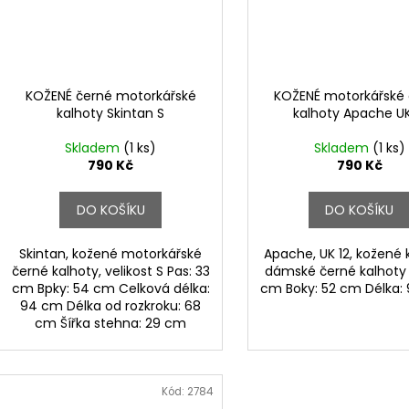
KOŽENÉ černé motorkářské
KOŽENÉ motorkářské
kalhoty Skintan S
kalhoty Apache UK
Skladem
(1 ks)
Skladem
(1 ks)
790 Kč
790 Kč
DO KOŠÍKU
DO KOŠÍKU
Skintan, kožené motorkářské
Apache, UK 12, kožené 
černé kalhoty, velikost S Pas: 33
dámské černé kalhoty 
cm Bpky: 54 cm Celková délka:
cm Boky: 52 cm Délka:
94 cm Délka od rozkroku: 68
cm Šířka stehna: 29 cm
Kód:
2784