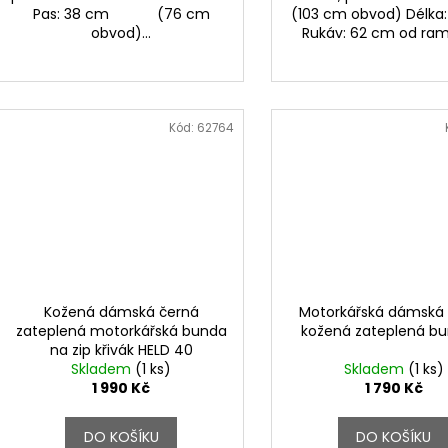
Pas: 38 cm (76 cm
(103 cm obvod) Délka
obvod)...
Rukáv: 62 cm od r
Kód:
62764
Kožená dámská černá
Motorkářská dámská
zateplená motorkářská bunda
kožená zateplená bu
na zip křivák HELD 40
Skladem
(1 ks)
Skladem
(1 ks)
1 990 Kč
1 790 Kč
DO KOŠÍKU
DO KOŠÍKU