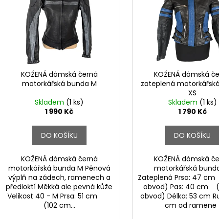
p
i
r
s
o
p
d
r
u
o
k
d
KOŽENÁ dámská černá
KOŽENÁ dámská če
t
motorkářská bunda M
zateplená motorkářsk
u
XS
ů
k
Skladem
(1 ks)
Skladem
(1 ks)
t
1 990 Kč
1 790 Kč
ů
DO KOŠÍKU
DO KOŠÍKU
KOŽENÁ dámská černá
KOŽENÁ dámská če
motorkářská bunda M Pěnová
motorkářská bund
výplň na zádech, ramenech a
Zateplená Prsa: 47 c
předloktí Měkká ale pevná kůže
obvod) Pas: 40 cm 
Velikost 40 - M Prsa: 51 cm
obvod) Délka: 53 cm R
(102 cm...
cm od ramen