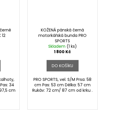
 černé
KOŽENÁ pánská černá
 12
motorkářská bunda PRO
SPORTS
Skladem
(1 ks)
1 800 Kč
DO KOŠÍKU
kalhoty,
PRO SPORTS, vel. S/M Prsa: 58
Pas: 34
cm Pas: 53 cm Délka: 57 cm
 97,5 cm
Rukáv: 72 cm/ 87 cm od krku .