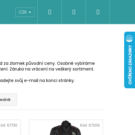
Hledat
Přihlášení
Nákupní
Boty
Dětské
Šaty
Overaly
CZK
košík
nd za zlomek původní ceny. Osobně vybíráme
ení. Záruka na vrácení na veškerý sortiment.
dejte svůj e-mail na konci stránky.
edně
Kód:
67730
Kód:
67206