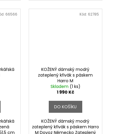
ód:
66566
Kód:
62785
kářská
KOŽENÝ dámský modrý
M
zateplený křivák s páskem
Harro M
Skladem
(1 ks)
1 990 Kč
DO KOŠÍKU
kářská
KOŽENÝ dámský modrý
rzená
zateplený křivák s páskem Harro
 51,5 cm
M Dovoz Německo Zateplený