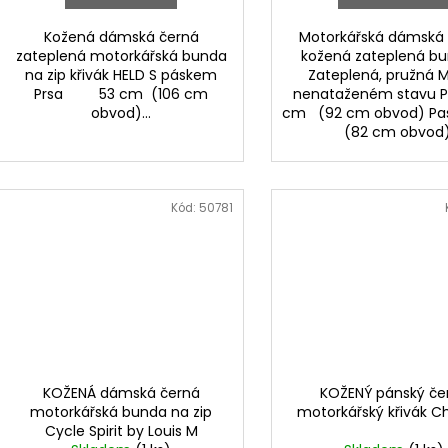
Kožená dámská černá
Motorkářská dámská
zateplená motorkářská bunda
kožená zateplená bu
na zip křivák HELD S páskem
Zateplená, pružná M
Prsa 53 cm (106 cm
nenataženém stavu P
obvod)...
cm (92 cm obvod) Pas
(82 cm obvod).
Kód:
50781
KOŽENÁ dámská černá
KOŽENÝ pánský če
motorkářská bunda na zip
motorkářský křivák Ch
Cycle Spirit by Louis M