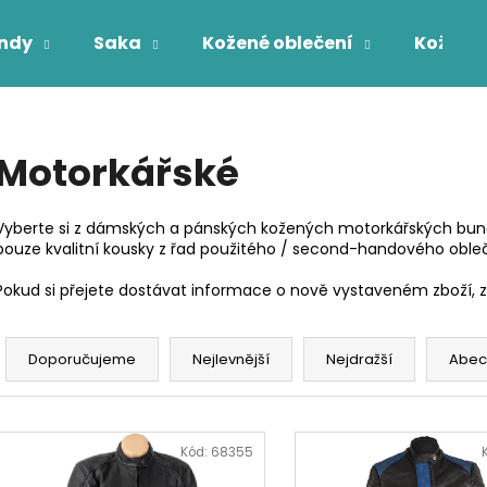
ndy
Saka
Kožené oblečení
Kožichy
Co potřebujete najít?
Motorkářské
HLEDAT
Vyberte si z dámských a pánských kožených motorkářských bu
pouze kvalitní kousky z řad použitého / second-handového obleč
Pokud si přejete dostávat informace o nově vystaveném zboží, za
Ř
a
Doporučujeme
Nejlevnější
Nejdražší
Abec
z
e
V
n
ý
Kód:
68355
í
p