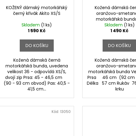
KOŽENÝ dámský motorkářský
Kožená dámská če
černý křivák Akito XS/S
oranžovo-smetan
motorkářská bund
Skladem
(1 ks)
Skladem
(1 ks)
1 590 Kč
1 490 Kč
DO KOŠÍKU
DO KOŠÍKU
Kožená dámská černá
Kožená dámská če
motorkářská bunda, uvedena
oranžovo-smetan
velikost 36 - odpovídá XS/S,
motorkářská bunda Vel
dvojí zip Prsa: 45 - 46,5 cm
Prsa 46 cm (92 cm 
(90 - 93 cm obvod) Pas: 40,5 -
Délka 57 cm Rukáv 7
41,5 cm...
krku
Kód:
13050