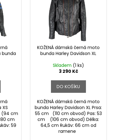
rná
KOŽENÁ dámská černá moto
á bunda
bunda Harley Davidson XL
Skladem
(1 ks)
3 290 Kč
DO KOŠÍKU
rná
KOŽENÁ dámská černá moto
a XS
bunda Harley Davidson XL Prsa:
m (94 cm
55 cm (110 cm obvod) Pas: 53
(80 cm
cm (106 cm obvod) Délka:
ukáv: 59
64,5 cm Rukáv: 66 cm od
e
ramene