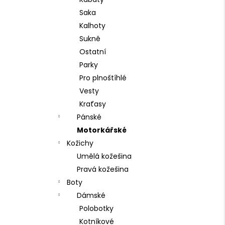
l
Saka
Kalhoty
Sukně
Ostatní
Parky
Pro plnoštíhlé
Vesty
Kraťasy
Pánské
Motorkářské
Kožichy
Umělá kožešina
Pravá kožešina
Boty
Dámské
Polobotky
Kotníkové