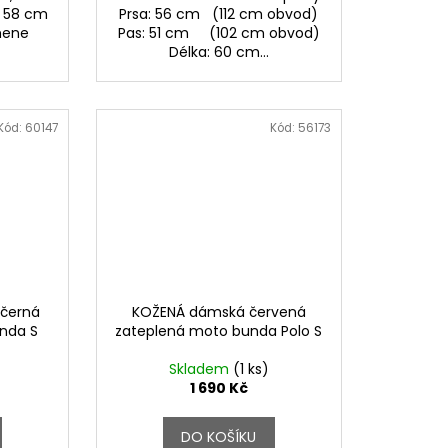
: 58 cm
Prsa: 56 cm (112 cm obvod)
amene
Pas: 51 cm (102 cm obvod)
Délka: 60 cm...
Kód:
60147
Kód:
56173
 černá
KOŽENÁ dámská červená
nda S
zateplená moto bunda Polo S
Skladem
(1 ks)
1 690 Kč
DO KOŠÍKU