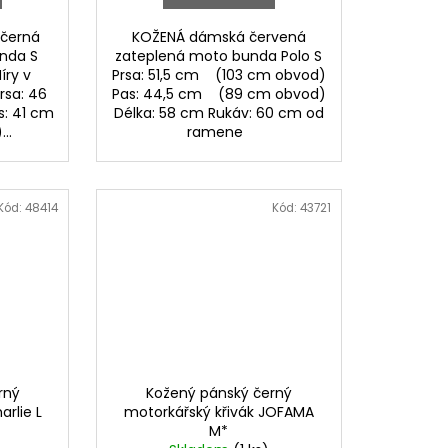
 černá
KOŽENÁ dámská červená
nda S
zateplená moto bunda Polo S
íry v
Prsa: 51,5 cm (103 cm obvod)
rsa: 46
Pas: 44,5 cm (89 cm obvod)
: 41 cm
Délka: 58 cm Rukáv: 60 cm od
..
ramene
Kód:
48414
Kód:
43721
rný
Kožený pánský černý
arlie L
motorkářský křivák JOFAMA
M*