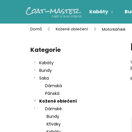
K
Přejít
na
o
Kabáty
Bu
obsah
Zpět
Zpět
š
do
do
í
Domů
Kožené oblečení
Motorkářské
k
obchodu
obchodu
P
o
Kategorie
Přeskočit
s
kategorie
t
Kabáty
r
Bundy
a
Saka
n
Dámská
n
Pánská
í
Kožené oblečení
p
Dámské
a
Bundy
n
Křiváky
e
Kabáty