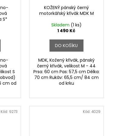
rno-
KOŽENÝ pánský černý
ová
motorkářský křivák MDK M
a S*
Skladem
(1 ks)
1 490 Kč
DO KOŠÍKU
rno-
MDK, Kožený křivák, pánský
ová
černý křivák, velikost M - 44
ikost S
Prsa: 60 cm Pas: 57,5 cm Délka:
obvod)
70 cm Rukáv: 65,5 cm/ 84 cm
6 cm od
od krku
Kód:
9273
Kód:
4029