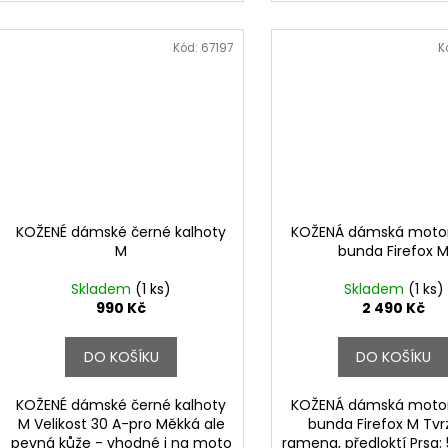
Kód:
67197
K
KOŽENÉ dámské černé kalhoty
KOŽENÁ dámská motor
M
bunda Firefox 
Skladem
(1 ks)
Skladem
(1 ks)
990 Kč
2 490 Kč
DO KOŠÍKU
DO KOŠÍKU
KOŽENÉ dámské černé kalhoty
KOŽENÁ dámská motor
M Velikost 30 A-pro Měkká ale
bunda Firefox M Tv
pevná kůže - vhodné i na moto
ramena, předloktí Prsa: