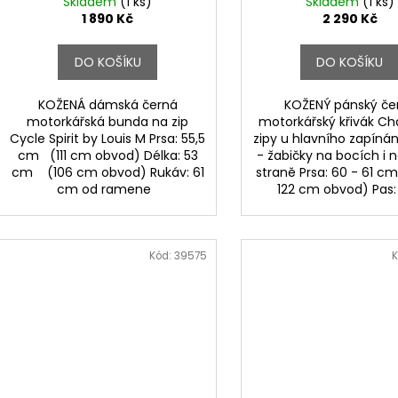
Skladem
(1 ks)
Skladem
(1 ks)
1 890 Kč
2 290 Kč
DO KOŠÍKU
DO KOŠÍKU
KOŽENÁ dámská černá
KOŽENÝ pánský če
motorkářská bunda na zip
motorkářský křivák Cha
Cycle Spirit by Louis M Prsa: 55,5
zipy u hlavního zapínán
cm (111 cm obvod) Délka: 53
- žabičky na bocích i 
cm (106 cm obvod) Rukáv: 61
straně Prsa: 60 - 61 c
cm od ramene
122 cm obvod) Pas: 
Kód:
39575
K