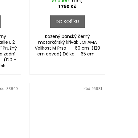
Skladem
(1 ks)
1 790 Kč
DO KOŠÍKU
rný
Kožený pánský černý
rlie L 2
motorkářský křivák JOFAMA
í Pružný
Velikost M Prsa 60 cm (120
na zadní
cm obvod) Délka 65 cm...
m (120 -
55...
ód:
33849
Kód:
16981