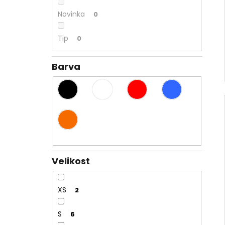
Novinka
0
Tip
0
Barva
Velikost
XS
2
S
6