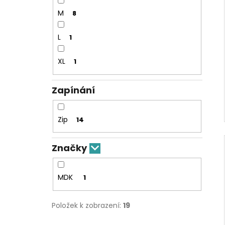
M
8
L
1
XL
1
Zapínání
Zip
14
Značky
MDK
1
Položek k zobrazení:
19