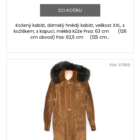
DO KOŠÍKU
Kožený kabát, dámský hnědý kabát, velikost XXL, s
kožíškem, s kapucí, měkká kůže Prsa: 63 cm (126
cm obvod) Pas: 62,5 cm (125 cm...
Kód:
67969