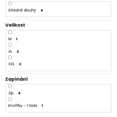
Středně dlouhý
4
Velikost
M
1
XL
2
XXL
2
Zapínání
Zip
4
Knoflíky - 1 řada
1