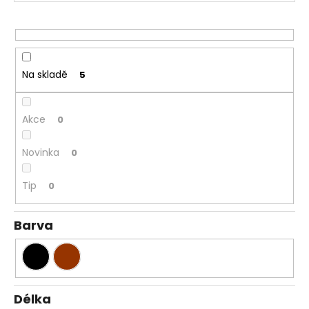
r
a
o
j
d
í
u
t
Na skladě
5
k
?
t
ů
Akce
0
Novinka
0
HLEDAT
Tip
0
Barva
Délka