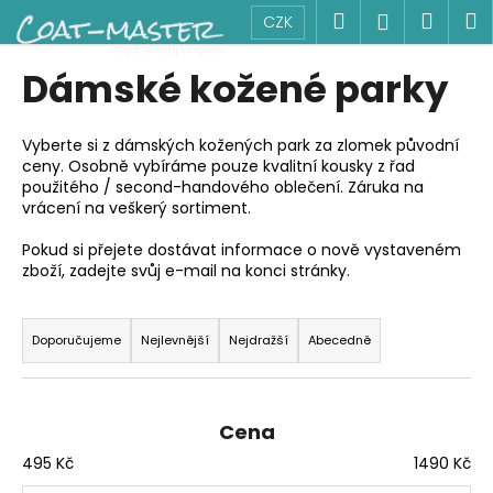
K
Přejít
Hledat
Náku
M
Přihlášen
CZK
na
o
obsah
Zpět
Zpět
košík
š
Dámské kožené parky
í
C
k
o
Vyberte si z dámských kožených park za zlomek původní
ceny. Osobně vybíráme pouze kvalitní kousky z řad
p
použitého / second-handového oblečení. Záruka na
o
vrácení na veškerý sortiment.
t
Pokud si přejete dostávat informace o nově vystaveném
ř
zboží, zadejte svůj e-mail na konci stránky.
e
Ř
b
a
Doporučujeme
Nejlevnější
Nejdražší
Abecedně
u
z
j
e
e
n
t
Cena
í
e
495
Kč
1490
Kč
p
n