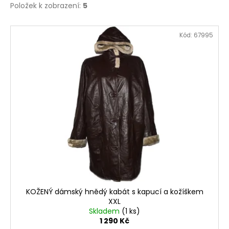
Položek k zobrazení:
5
V
Kód:
67995
ý
p
i
s
p
r
o
d
u
k
t
ů
KOŽENÝ dámský hnědý kabát s kapucí a kožíškem
XXL
Skladem
(1 ks)
1 290 Kč