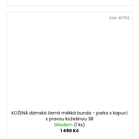
Kód:
40763
KOŽENÁ dámská černá měkká bunda - parka s kapucí
s pravou kožešinou 38
Skladem
(1 ks)
1 490 Kč