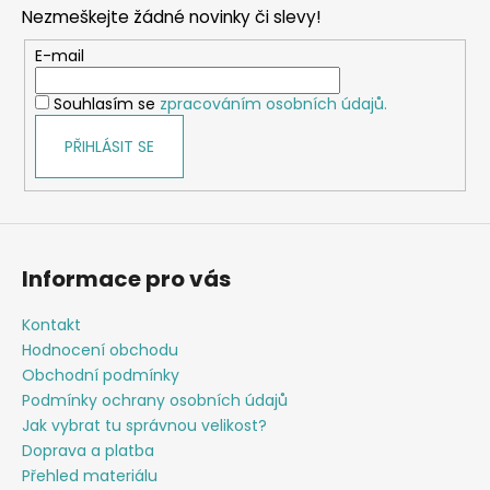
p
a
Nezmeškejte žádné novinky či slevy!
a
c
t
E-mail
í
í
p
Souhlasím se
zpracováním osobních údajů.
r
v
PŘIHLÁSIT SE
k
y
v
ý
p
Informace pro vás
i
s
Kontakt
u
Hodnocení obchodu
Obchodní podmínky
Podmínky ochrany osobních údajů
Jak vybrat tu správnou velikost?
Doprava a platba
Přehled materiálu