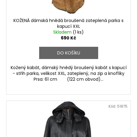
KOŽENÁ dámská hnědá broušená zateplená parka s
kapucí XXL
Skladem
(1 ks)
690 Kč
DO KOŠÍKU
Kožený kabát, dámský hnědý broušený kabát s kapucí
- střih parka, velikost XXL, zateplený, na zip a knoflíky
Prsa: 61 cm (122 cm obvod)...
Kód:
51875