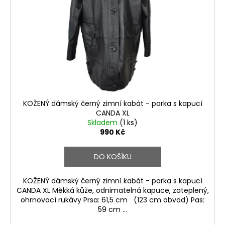
KOŽENÝ dámský černý zimní kabát - parka s kapucí
CANDA XL
Skladem
(1 ks)
990 Kč
DO KOŠÍKU
KOŽENÝ dámský černý zimní kabát - parka s kapucí
CANDA XL Měkká kůže, odnimatelná kapuce, zateplený,
ohrnovací rukávy Prsa: 61,5 cm (123 cm obvod) Pas:
59 cm ...