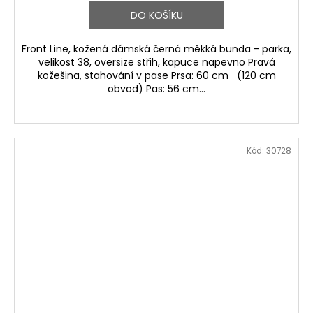
DO KOŠÍKU
Front Line, kožená dámská černá měkká bunda - parka,
velikost 38, oversize střih, kapuce napevno Pravá
kožešina, stahování v pase Prsa: 60 cm (120 cm
obvod) Pas: 56 cm...
Kód:
30728