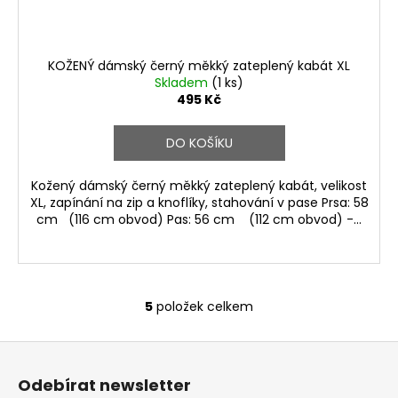
KOŽENÝ dámský černý měkký zateplený kabát XL
Skladem
(1 ks)
495 Kč
DO KOŠÍKU
Kožený dámský černý měkký zateplený kabát, velikost
XL, zapínání na zip a knoflíky, stahování v pase Prsa: 58
cm (116 cm obvod) Pas: 56 cm (112 cm obvod) -...
5
položek celkem
O
v
Z
l
á
á
Odebírat newsletter
d