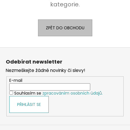
kategorie.
a
j
í
ZPĚT DO OBCHODU
t
?
Z
á
Odebírat newsletter
p
HLEDAT
Nezmeškejte žádné novinky či slevy!
a
t
E-mail
í
Souhlasím se
zpracováním osobních údajů.
PŘIHLÁSIT SE