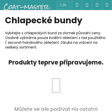
K
Přejít
Hledat
Náku
M
Přihlášen
CZK
na
o
obsah
Zpět
Zpět
košík
š
Chlapecké bundy
í
C
k
o
Vybírejte z chlapeckých bund za zlomek původní ceny.
Osobně vybíráme pouze kvalitní oblečení z řad použitého
p
/ second-handového oblečení. Záruka na vrácení na
o
veškerý sortiment.
t
ř
Produkty teprve připravujeme.
e
b
u
j
e
t
e
Můžete se ale podívat na ostatní
n