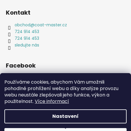
Kontakt
obchod
@
coat-master.cz
724 914 453
724 914 453
sledujte nás
Facebook
Coat-Master.cz
Používáme cookies, abychom Vám umožnili
pohodlné prohlížení webu a díky analýze provozu
webu neustále zlepšovali jeho funkce, výkon a
Coat-Master.cz
Doplňky ve 100% kvalitě za 10% ceny
použitelnost.
Více informací
Nastavení
Vytvořil Shoptet
Copyright 2026
Coat-Master.cz
. Všechna práva