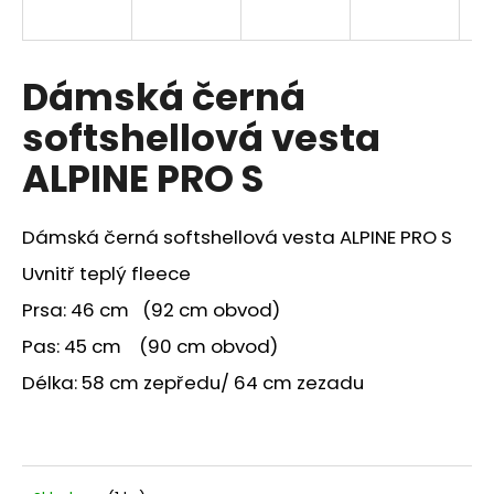
a
j
í
Dámská černá
t
softshellová vesta
?
ALPINE PRO S
Dámská černá softshellová vesta ALPINE PRO S
HLEDAT
Uvnitř teplý fleece
Prsa: 46 cm (92 cm obvod)
Pas: 45 cm (90 cm obvod)
Délka: 58 cm zepředu/ 64 cm zezadu