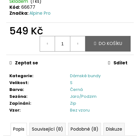
Skladem
(1 ks)
Kód:
66677
Značka:
Alpine Pro
549 Kč
Měrná
DO KOŠÍKU
cena:
Zeptat se
Sdílet
Kategorie
:
Dámské bundy
Velikost
:
S
Barva
:
Černá
Sezóna
:
Jaro/Podzim
Zapínání
:
Zip
Vzor
:
Bez vzoru
Popis
Související (8)
Podobné (8)
Diskuze