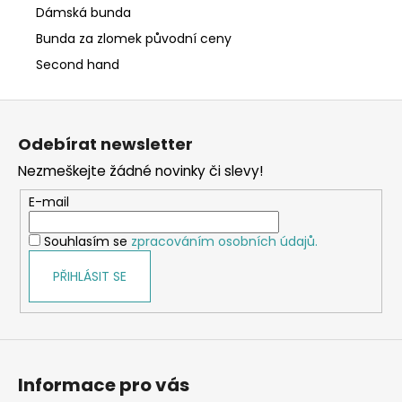
Dámská bunda
Bunda za zlomek původní ceny
Second hand
Z
á
Odebírat newsletter
p
Nezmeškejte žádné novinky či slevy!
a
t
E-mail
í
Souhlasím se
zpracováním osobních údajů.
PŘIHLÁSIT SE
Informace pro vás