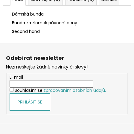
Dámská bunda
Bunda za zlomek původní ceny
Second hand
Z
á
Odebírat newsletter
p
Nezmeškejte žádné novinky či slevy!
a
t
E-mail
í
Souhlasím se
zpracováním osobních údajů.
PŘIHLÁSIT SE