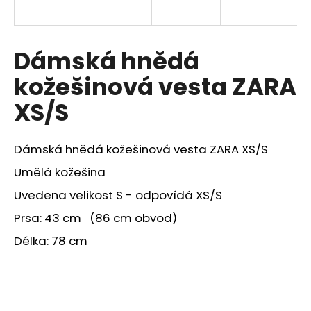
a
j
í
Dámská hnědá
t
kožešinová vesta ZARA
?
XS/S
Dámská hnědá kožešinová vesta ZARA XS/S
HLEDAT
Umělá kožešina
Uvedena velikost S - odpovídá XS/S
Prsa: 43 cm (86 cm obvod)
Délka: 78 cm