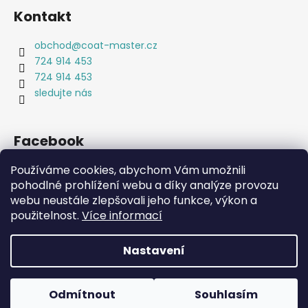
Kontakt
obchod
@
coat-master.cz
724 914 453
724 914 453
sledujte nás
Facebook
Používáme cookies, abychom Vám umožnili
pohodlné prohlížení webu a díky analýze provozu
webu neustále zlepšovali jeho funkce, výkon a
Coat-Master.cz
Doplňky ve 100% kvalitě za 10% ceny
použitelnost.
Více informací
Nastavení
Vytvořil Shoptet
Copyright 2026
Coat-Master.cz
. Všechna práva
Odmítnout
Souhlasím
vyhrazena.