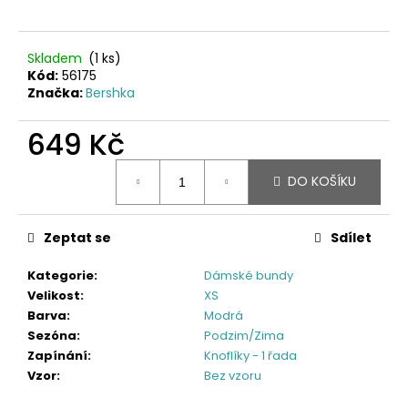
Skladem
(1 ks)
Kód:
56175
Značka:
Bershka
649 Kč
Měrná
DO KOŠÍKU
cena:
Zeptat se
Sdílet
Kategorie
:
Dámské bundy
Velikost
:
XS
Barva
:
Modrá
Sezóna
:
Podzim/Zima
Zapínání
:
Knoflíky - 1 řada
Vzor
:
Bez vzoru