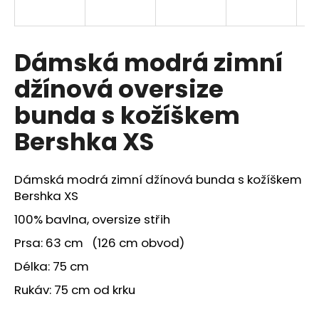
a
j
í
Dámská modrá zimní
t
džínová oversize
?
bunda s kožíškem
Bershka XS
HLEDAT
Dámská modrá zimní džínová bunda s kožíškem
Bershka XS
100% bavlna, oversize střih
Prsa: 63 cm (126 cm obvod)
Délka: 75 cm
Rukáv: 75 cm od krku