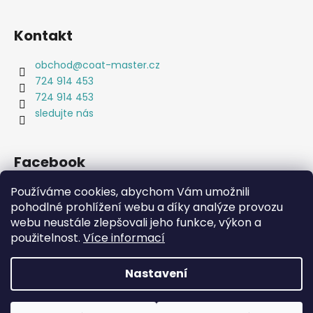
Kontakt
obchod
@
coat-master.cz
724 914 453
724 914 453
sledujte nás
Facebook
Používáme cookies, abychom Vám umožnili
pohodlné prohlížení webu a díky analýze provozu
webu neustále zlepšovali jeho funkce, výkon a
Coat-Master.cz
Doplňky ve 100% kvalitě za 10% ceny
použitelnost.
Více informací
Nastavení
Vytvořil Shoptet
Copyright 2026
Coat-Master.cz
. Všechna práva