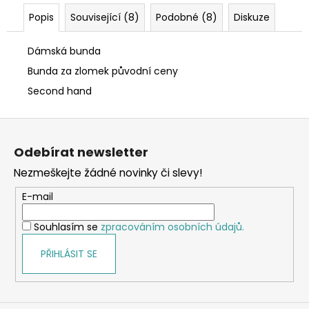
Popis
Související (8)
Podobné (8)
Diskuze
Dámská bunda
Bunda za zlomek původní ceny
Second hand
Z
á
Odebírat newsletter
p
Nezmeškejte žádné novinky či slevy!
a
t
E-mail
í
Souhlasím se
zpracováním osobních údajů.
PŘIHLÁSIT SE