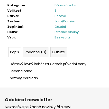
Kategorie
:
Dámská saka
Velikost
:
S
Barva
:
Béžová
Sezóna
:
Jaro/Podzim
Zapínání
:
Ostatní
Délka
:
Středně dlouhý
Vzor
:
Bez vzoru
Popis
Podobné (8)
Diskuze
Dámský levný kabát za zlomek původní ceny
Second hand
béžový cardigan
Z
á
Odebírat newsletter
p
Nezmeškejte žádné novinky či slevy!