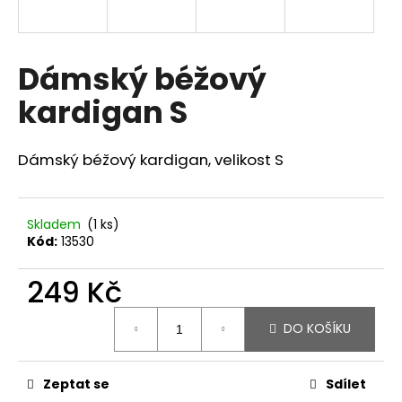
a
j
í
Dámský béžový
t
kardigan S
?
Dámský béžový kardigan, velikost S
HLEDAT
Skladem
(1 ks)
Kód:
13530
249 Kč
Měrná
DO KOŠÍKU
cena:
Zeptat se
Sdílet