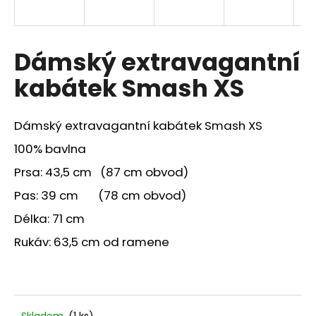
a
j
í
Dámský extravagantní
t
kabátek Smash XS
?
Dámský extravagantní kabátek Smash XS
100% bavlna
HLEDAT
Prsa: 43,5 cm (87 cm obvod)
Pas: 39 cm (78 cm obvod)
Délka: 71 cm
Rukáv: 63,5 cm od ramene
Skladem
(1 ks)