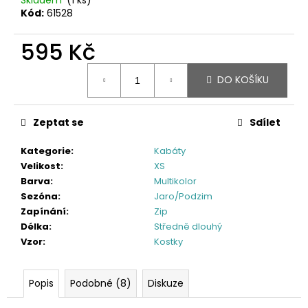
Kód:
61528
595 Kč
Měrná
DO KOŠÍKU
cena:
Zeptat se
Sdílet
Kategorie
:
Kabáty
Velikost
:
XS
Barva
:
Multikolor
Sezóna
:
Jaro/Podzim
Zapínání
:
Zip
Délka
:
Středně dlouhý
Vzor
:
Kostky
Popis
Podobné (8)
Diskuze