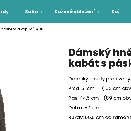
ndy
Saka
Kožené oblečení
Kožichy
s páskem a kapucí S/36
Co potřebujete najít?
Dámský hně
HLEDAT
kabát s pás
Dámský hnědý prošívaný k
Prsa: 51 cm (102 cm ob
Pas: 44,5 cm (89 cm ob
Délka: 87 cm
Rukáv: 65,5 cm od ramen