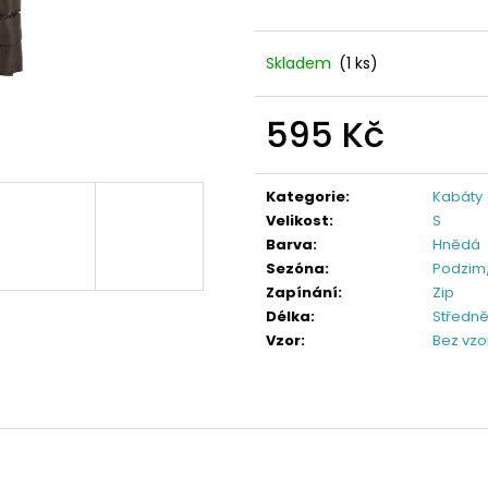
Skladem
(1 ks)
595 Kč
Měrná
cena:
Kategorie
:
Kabáty
Velikost
:
S
Barva
:
Hnědá
Sezóna
:
Podzim
Zapínání
:
Zip
Délka
:
Středně
Vzor
:
Bez vzo