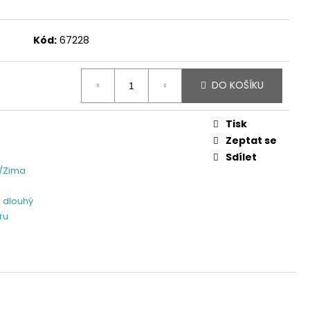
Kód:
67228
DO KOŠÍKU
Tisk
Zeptat se
Sdílet
/Zima
 dlouhý
ru