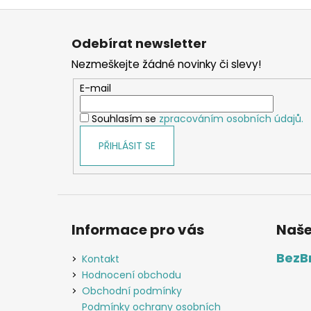
Z
á
Odebírat newsletter
p
Nezmeškejte žádné novinky či slevy!
a
t
E-mail
í
Souhlasím se
zpracováním osobních údajů.
PŘIHLÁSIT SE
Informace pro vás
Naše
BezB
Kontakt
Hodnocení obchodu
Obchodní podmínky
Podmínky ochrany osobních