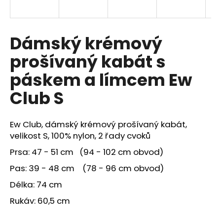
a
j
í
Dámský krémový
t
prošívaný kabát s
?
páskem a límcem Ew
Club S
HLEDAT
Ew Club, dámský krémový prošívaný kabát,
velikost S, 100% nylon, 2 řady cvoků
Prsa: 47 - 51 cm (94 - 102 cm obvod)
Pas: 39 - 48 cm (78 - 96 cm obvod)
Délka: 74 cm
Rukáv: 60,5 cm