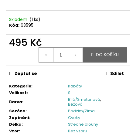
Skladem
(1 ks)
Kód:
63595
495 Kč
Měrná
DO KOŠÍKU
cena:
Zeptat se
Sdílet
Kategorie
:
Kabáty
Velikost
:
S
Bílá/Smetanová
,
Barva
:
Béžová
Sezóna
:
Podzim/Zima
Zapínání
:
Cvoky
Délka
:
Středně dlouhý
Vzor
:
Bez vzoru