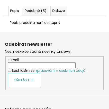
Popis
Podobné (8)
Diskuze
Popis produktu není dostupný
Z
á
Odebírat newsletter
p
Nezmeškejte žádné novinky či slevy!
a
t
E-mail
í
Souhlasím se
zpracováním osobních údajů.
PŘIHLÁSIT SE