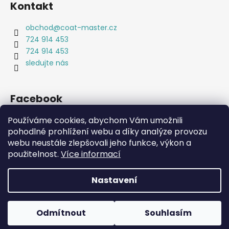
Kontakt
obchod
@
coat-master.cz
724 914 453
724 914 453
sledujte nás
Facebook
Používáme cookies, abychom Vám umožnili
pohodlné prohlížení webu a díky analýze provozu
webu neustále zlepšovali jeho funkce, výkon a
Coat-Master.cz
Doplňky ve 100% kvalitě za 10% ceny
použitelnost.
Více informací
Nastavení
Vytvořil Shoptet
Copyright 2026
Coat-Master.cz
. Všechna práva
Odmítnout
Souhlasím
vyhrazena.