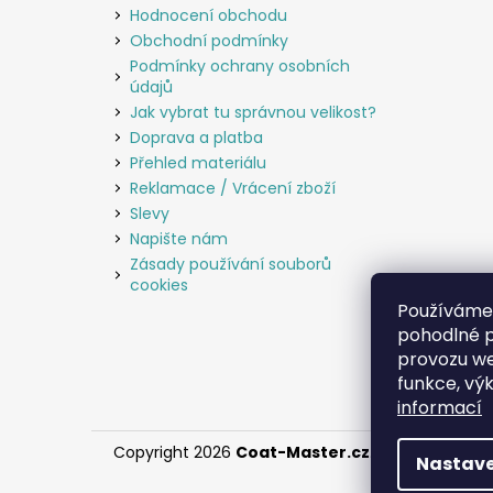
Hodnocení obchodu
Obchodní podmínky
Podmínky ochrany osobních
údajů
Jak vybrat tu správnou velikost?
Doprava a platba
Přehled materiálu
Reklamace / Vrácení zboží
Slevy
Napište nám
Zásady používání souborů
cookies
Používáme
pohodlné p
provozu we
funkce, vý
informací
Copyright 2026
Coat-Master.cz
. Všechna práva
Nastave