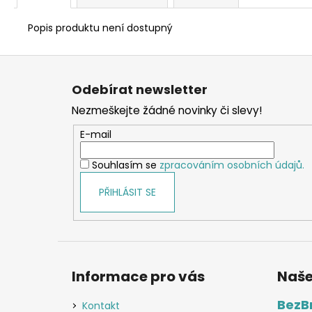
Popis produktu není dostupný
Z
á
Odebírat newsletter
p
Nezmeškejte žádné novinky či slevy!
a
t
E-mail
í
Souhlasím se
zpracováním osobních údajů.
PŘIHLÁSIT SE
Informace pro vás
Naše
BezB
Kontakt