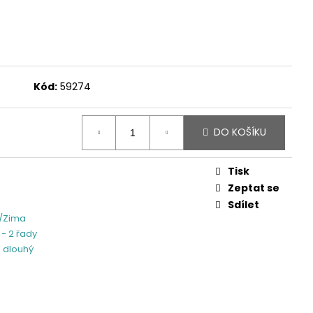
Kód:
59274
DO KOŠÍKU
Tisk
Zeptat se
Sdílet
/Zima
 - 2 řady
 dlouhý