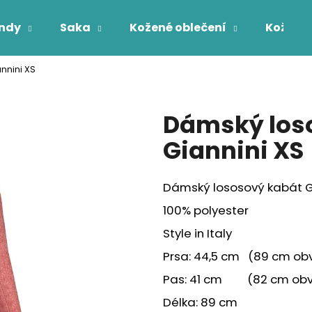
ndy
Saka
Kožené oblečení
Kožichy
nnini XS
Co potřebujete najít?
Dámský los
HLEDAT
Giannini XS
Dámský lososový kabát G
100% polyester
Style in Italy
Prsa: 44,5 cm (89 cm ob
Pas: 41 cm (82 cm ob
Délka: 89 cm