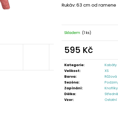
Rukáv: 63 cm od ramene
Skladem
(1 ks)
595 Kč
Měrná
cena:
Kategorie
:
Kabáty
Velikost
:
XS
Barva
:
Růžová
Sezóna
:
Podzim
Zapínání
:
Knoflíky
Délka
:
Středně
Vzor
:
Ostatní