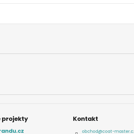
 projekty
Kontakt
randu.cz
obchod
@
coat-master.c