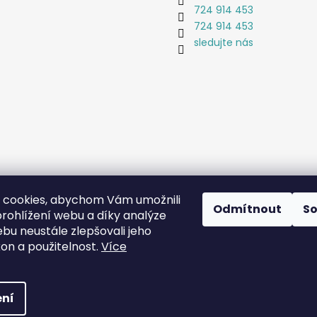
724 914 453
724 914 453
sledujte nás
 cookies, abychom Vám umožnili
Odmítnout
S
rohlížení webu a díky analýze
bu neustále zlepšovali jeho
Coat-Master.cz
Doplňky ve 100% kvalitě za 10% ceny
kon a použitelnost.
Více
 vyhrazena.
ní