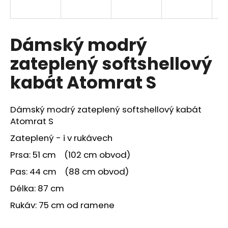
a
j
í
Dámský modrý
t
zateplený softshellový
?
kabát Atomrat S
Dámský modrý zateplený softshellový kabát
HLEDAT
Atomrat S
Zateplený - i v rukávech
Prsa: 51 cm (102 cm obvod)
Pas: 44 cm (88 cm obvod)
Délka: 87 cm
Rukáv: 75 cm od ramene