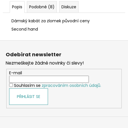
Popis
Podobné (8)
Diskuze
Dámský kabát za zlomek původní ceny
Second hand
Z
á
Odebírat newsletter
p
Nezmeškejte žádné novinky či slevy!
a
t
E-mail
í
Souhlasím se
zpracováním osobních údajů.
PŘIHLÁSIT SE