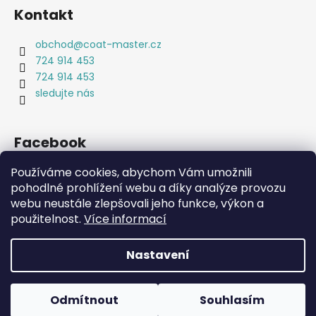
Kontakt
obchod
@
coat-master.cz
724 914 453
724 914 453
sledujte nás
Facebook
Používáme cookies, abychom Vám umožnili
pohodlné prohlížení webu a díky analýze provozu
webu neustále zlepšovali jeho funkce, výkon a
Coat-Master.cz
Doplňky ve 100% kvalitě za 10% ceny
použitelnost.
Více informací
Nastavení
Vytvořil Shoptet
Copyright 2026
Coat-Master.cz
. Všechna práva
Odmítnout
Souhlasím
vyhrazena.