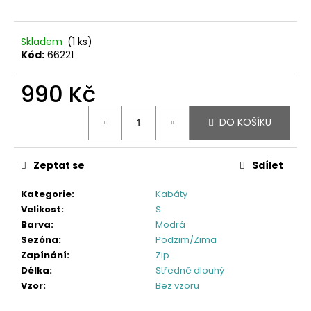
Skladem
(1 ks)
Kód:
66221
990 Kč
Měrná
DO KOŠÍKU
cena:
Zeptat se
Sdílet
Kategorie
:
Kabáty
Velikost
:
S
Barva
:
Modrá
Sezóna
:
Podzim/Zima
Zapínání
:
Zip
Délka
:
Středně dlouhý
Vzor
:
Bez vzoru