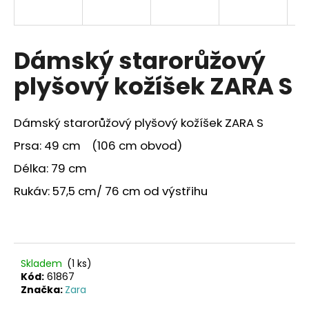
a
j
í
Dámský starorůžový
t
plyšový kožíšek ZARA S
?
Dámský starorůžový plyšový kožíšek ZARA S
Prsa: 49 cm (106 cm obvod)
HLEDAT
Délka: 79 cm
Rukáv: 57,5 cm/ 76 cm od výstřihu
Skladem
(1 ks)
Kód:
61867
Značka:
Zara