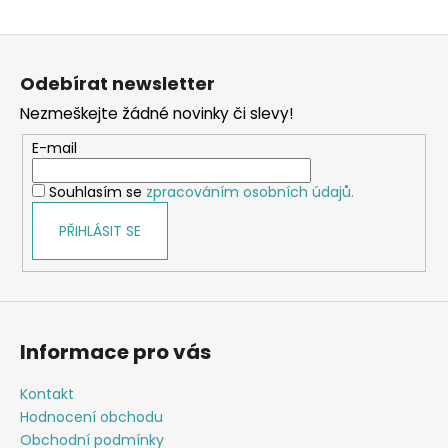
Z
á
Odebírat newsletter
p
Nezmeškejte žádné novinky či slevy!
a
t
E-mail
í
Souhlasím se
zpracováním osobních údajů.
PŘIHLÁSIT SE
Informace pro vás
Kontakt
Hodnocení obchodu
Obchodní podmínky