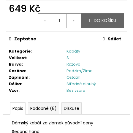
649 Kč
Měrná
DO KOŠÍKU
cena:
Zeptat se
Sdílet
Kategorie
:
Kabáty
Velikost
:
S
Barva
:
Růžová
Sezóna
:
Podzim/Zima
Zapínání
:
Ostatní
Délka
:
Středně dlouhý
Vzor
:
Bez vzoru
Popis
Podobné (8)
Diskuze
Dámský kabát za zlomek původní ceny
Second hand