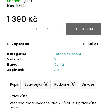
Skladem
(1 ks)
Kód:
58621
1 390 Kč
Měrná
DO KOŠÍKU
cena:
Zeptat se
Sdílet
Kategorie
:
Kožené oblečení
Velikost
:
M
Barva
:
Černá
Zapínání
:
Zip
Popis
Související (8)
Podobné (8)
Diskuze
Pravá kůže
Všechno zboží uvedené jako KOŽENÉ je z pravé kůže,
usně