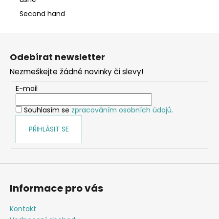
Second hand
Z
á
Odebírat newsletter
p
Nezmeškejte žádné novinky či slevy!
a
t
E-mail
í
Souhlasím se
zpracováním osobních údajů.
PŘIHLÁSIT SE
Informace pro vás
Kontakt