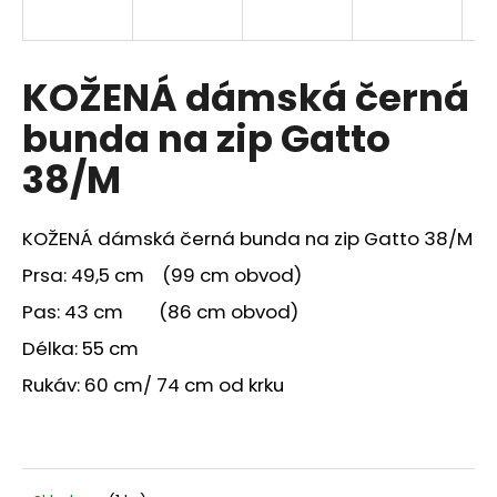
a
j
í
KOŽENÁ dámská černá
t
bunda na zip Gatto
?
38/M
KOŽENÁ dámská černá bunda na zip Gatto 38/M
HLEDAT
Prsa: 49,5 cm (99 cm obvod)
Pas: 43 cm (86 cm obvod)
Délka: 55 cm
Rukáv: 60 cm/ 74 cm od krku