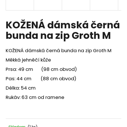
a
j
í
KOŽENÁ dámská černá
t
bunda na zip Groth M
?
KOŽENÁ dámská černá bunda na zip Groth M
Měkká jehněčí kůže
HLEDAT
Prsa: 49 cm (98 cm obvod)
Pas: 44 cm (88 cm obvod)
Délka: 54 cm
Rukáv: 63 cm od ramene
Skladem
(1 ks)