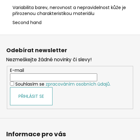
Variabilita barev, nerovnost a nepravidelnost kůže je
přirozenou charakteristikou materiálu
Second hand
Z
á
Odebírat newsletter
p
Nezmeškejte žádné novinky či slevy!
a
t
E-mail
í
Souhlasím se
zpracováním osobních údajů.
PŘIHLÁSIT SE
Informace pro vás