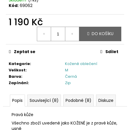
Kód:
69062
1 190 Kč
Měrná
DO KOŠÍKU
cena:
Zeptat se
Sdílet
Kategorie
:
Kožené oblečení
Velikost
:
M
Barva
:
Černá
Zapínání
:
Zip
Popis
Související (8)
Podobné (8)
Diskuze
Pravá kůže
Všechno zboží uvedené jako KOŽENÉ je z pravé kůže,
usně