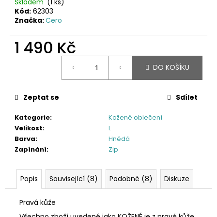
Skladem
(1 ks)
Kód:
62303
Značka:
Cero
1 490 Kč
Měrná
DO KOŠÍKU
cena:
Zeptat se
Sdílet
Kategorie
:
Kožené oblečení
Velikost
:
L
Barva
:
Hnědá
Zapínání
:
Zip
Popis
Související (8)
Podobné (8)
Diskuze
Pravá kůže
Všechno zboží uvedené jako KOŽENÉ je z pravé kůže,