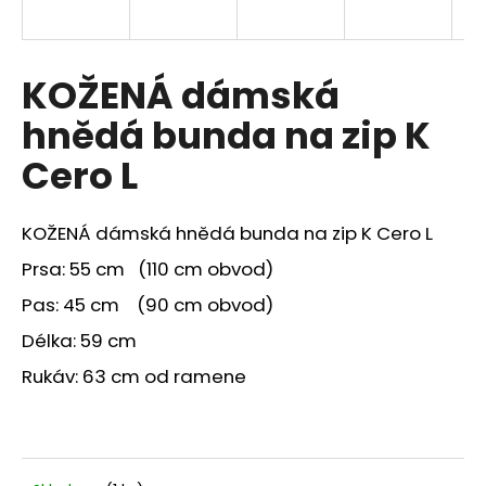
a
j
í
KOŽENÁ dámská
t
hnědá bunda na zip K
?
Cero L
KOŽENÁ dámská hnědá bunda na zip K Cero L
HLEDAT
Prsa: 55 cm (110 cm obvod)
Pas: 45 cm (90 cm obvod)
Délka: 59 cm
Rukáv: 63 cm od ramene