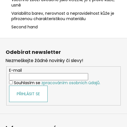
usně
Variabilita barev, nerovnost a nepravidelnost kůže je
přirozenou charakteristikou materiálu
Second hand
Z
á
Odebírat newsletter
p
Nezmeškejte žádné novinky či slevy!
a
t
E-mail
í
Souhlasím se
zpracováním osobních údajů.
PŘIHLÁSIT SE