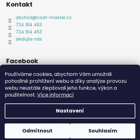
Kontakt
obchod
@
coat-master.cz
724 914 453
724 914 453
sledujte nás
Facebook
Používáme cookies, abychom Vám umožnili
pohodlné prohlížení webu a díky analýze provozu
webu neustále zlepšovali jeho funkce, výkon a
Coat-Master.cz
Doplňky ve 100% kvalitě za 10% ceny
použitelnost.
Více informací
Nastavení
Vytvořil Shoptet
Copyright 2026
Coat-Master.cz
. Všechna práva
Odmítnout
Souhlasím
vyhrazena.