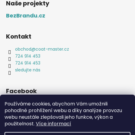
Naše projekty
BezBrandu.cz
Kontakt
obchod
@
coat-master.cz
724 914 453
724 914 453
sledujte nás
Facebook
Používáme cookies, abychom Vám umožnili
pohodlné prohlížení webu a díky analýze provozu
webu neustále zlepšovali jeho funkce, výkon a
Coat-Master.cz
Doplňky ve 100% kvalitě za 10% ceny
použitelnost.
Více informací