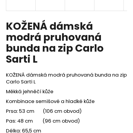
a
j
í
KOŽENÁ dámská
t
modrá pruhovaná
?
bunda na zip Carlo
Sarti L
HLEDAT
KOŽENÁ dámská modrá pruhovaná bunda na zip
Carlo Sarti L
Měkká jehněčí kůže
Kombinace semišové a hladké kůže
Prsa: 53 cm (106 cm obvod)
Pas: 48 cm (96 cm obvod)
Délka: 65,5 cm