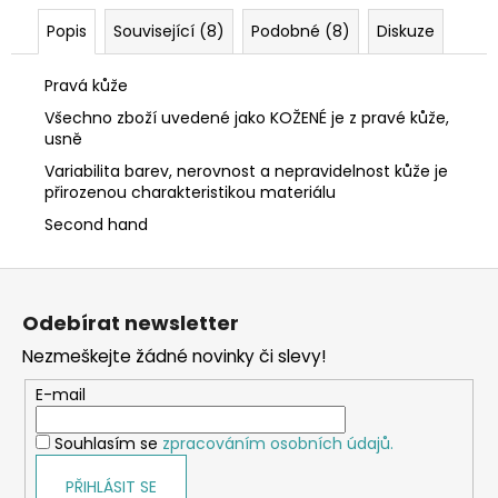
Popis
Související (8)
Podobné (8)
Diskuze
Pravá kůže
Všechno zboží uvedené jako KOŽENÉ je z pravé kůže,
usně
Variabilita barev, nerovnost a nepravidelnost kůže je
přirozenou charakteristikou materiálu
Second hand
Z
á
Odebírat newsletter
p
Nezmeškejte žádné novinky či slevy!
a
t
E-mail
í
Souhlasím se
zpracováním osobních údajů.
PŘIHLÁSIT SE