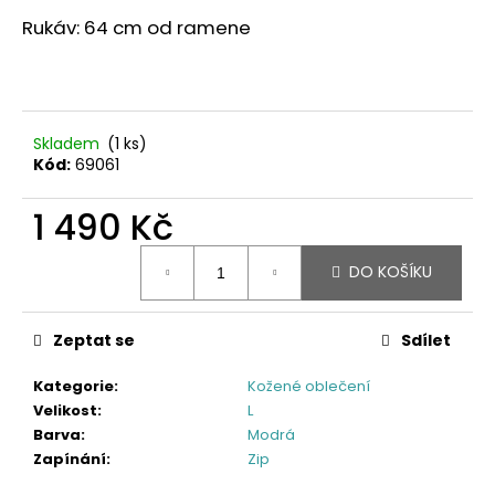
Rukáv: 64 cm od ramene
Skladem
(1 ks)
Kód:
69061
1 490 Kč
Měrná
DO KOŠÍKU
cena:
Zeptat se
Sdílet
Kategorie
:
Kožené oblečení
Velikost
:
L
Barva
:
Modrá
Zapínání
:
Zip