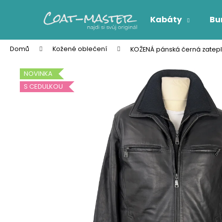
K
Přejít
na
o
Kabáty
Bu
obsah
Zpět
Zpět
š
do
do
í
Domů
Kožené oblečení
KOŽENÁ pánská černá zatepl
k
obchodu
obchodu
NOVINKA
S CEDULKOU