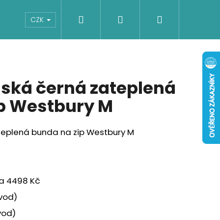
Hledat
Přihlášení
Nákupní
Boty
Dětské
Šaty
Overaly
CZK
košík
ská černá zateplená
p Westbury M
eplená bunda na zip Westbury M
na 4498 Kč
vod)
vod)