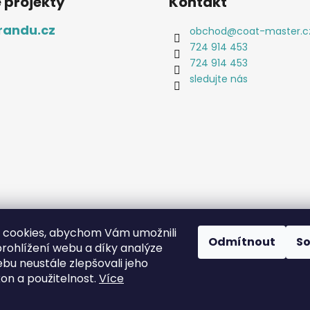
 projekty
Kontakt
randu.cz
obchod
@
coat-master.c
724 914 453
724 914 453
sledujte nás
 cookies, abychom Vám umožnili
Odmítnout
S
rohlížení webu a díky analýze
bu neustále zlepšovali jeho
Coat-Master.cz
Doplňky ve 100% kvalitě za 10% ceny
kon a použitelnost.
Více