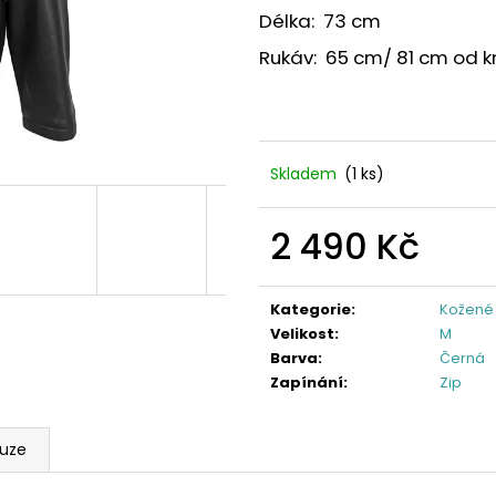
Délka: 73 cm
Rukáv: 65 cm/ 81 cm od k
Skladem
(1 ks)
2 490 Kč
Měrná
cena:
Kategorie
:
Kožené
Velikost
:
M
Barva
:
Černá
Zapínání
:
Zip
kuze