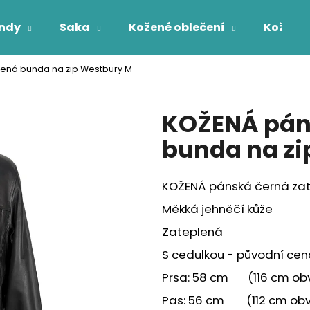
ndy
Saka
Kožené oblečení
Kožichy
ená bunda na zip Westbury M
Co potřebujete najít?
KOŽENÁ pán
HLEDAT
bunda na zi
KOŽENÁ pánská černá zat
Měkká jehněčí kůže
Zateplená
S cedulkou - původní ce
Prsa: 58 cm (116 cm ob
Pas: 56 cm (112 cm ob