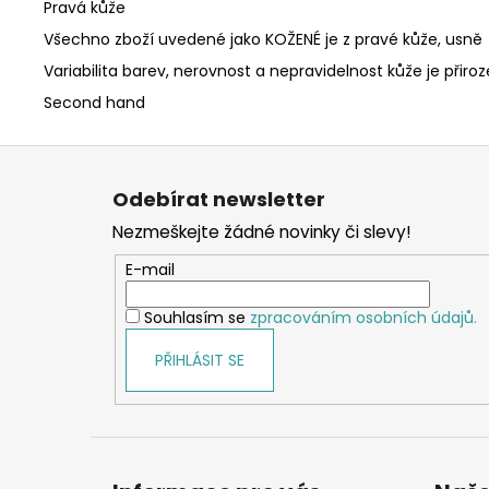
Pravá kůže
Všechno zboží uvedené jako KOŽENÉ je z pravé kůže, usně
Variabilita barev, nerovnost a nepravidelnost kůže je přiro
Second hand
Z
á
Odebírat newsletter
p
Nezmeškejte žádné novinky či slevy!
a
t
E-mail
í
Souhlasím se
zpracováním osobních údajů.
PŘIHLÁSIT SE