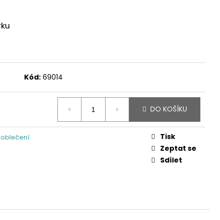
rku
Kód:
69014
DO KOŠÍKU
Tisk
 oblečení
Zeptat se
Sdílet