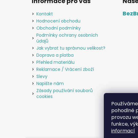
Informace pro vás
Naše
BezB
Kontakt
Hodnocení obchodu
Obchodní podmínky
Podmínky ochrany osobních
údajů
Jak vybrat tu správnou velikost?
Doprava a platba
Přehled materiálu
Reklamace / Vrácení zboží
Slevy
Napište nám
Zásady používání souborů
cookies
Používáme
pohodlné p
provozu we
funkce, vý
informací