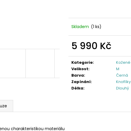
Skladem
(1 ks)
5 990 Kč
Měrná
cena:
Kategorie
:
Kožené
Velikost
:
M
Barva
:
Černá
Zapínání
:
Knoflíky
Délka
:
Dlouhý
kuze
zenou charakteristikou materiálu