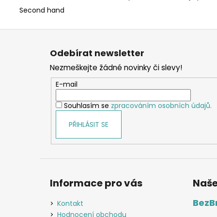
Second hand
Z
á
Odebírat newsletter
p
Nezmeškejte žádné novinky či slevy!
a
t
E-mail
í
Souhlasím se
zpracováním osobních údajů.
PŘIHLÁSIT SE
Informace pro vás
Naše
BezB
Kontakt
Hodnocení obchodu