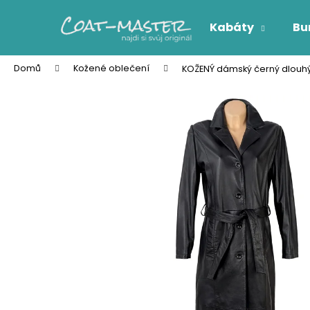
K
Přejít
na
o
Kabáty
Bu
obsah
Zpět
Zpět
š
do
do
í
Domů
Kožené oblečení
KOŽENÝ dámský černý dlouhý
k
obchodu
obchodu