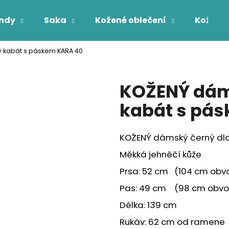
ndy
Saka
Kožené oblečení
Kožichy
 kabát s páskem KARA 40
Co potřebujete najít?
KOŽENÝ dám
HLEDAT
kabát s pá
KOŽENÝ dámský černý dl
Měkká jehněčí kůže
Prsa: 52 cm (104 cm obv
Pas: 49 cm (98 cm obvo
Délka: 139 cm
Rukáv: 62 cm od ramene