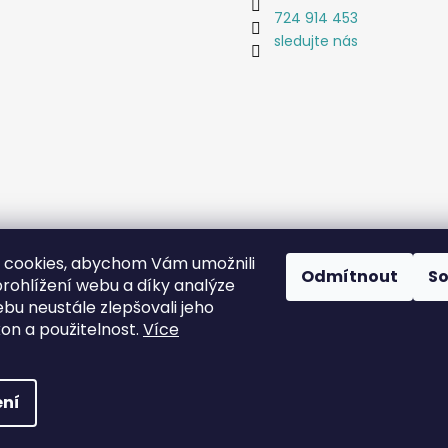
724 914 453
sledujte nás
 cookies, abychom Vám umožnili
Odmítnout
S
rohlížení webu a díky analýze
bu neustále zlepšovali jeho
Coat-Master.cz
Doplňky ve 100% kvalitě za 10% ceny
kon a použitelnost.
Více
 vyhrazena.
ní