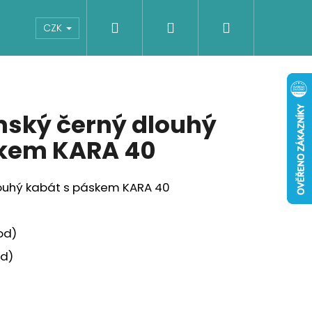
Hledat
Přihlášení
Nákupní
Boty
Dětské
Šaty
Overaly
CZK
košík
ský černý dlouhý
skem KARA 40
ouhý kabát s páskem KARA 40
od)
d)