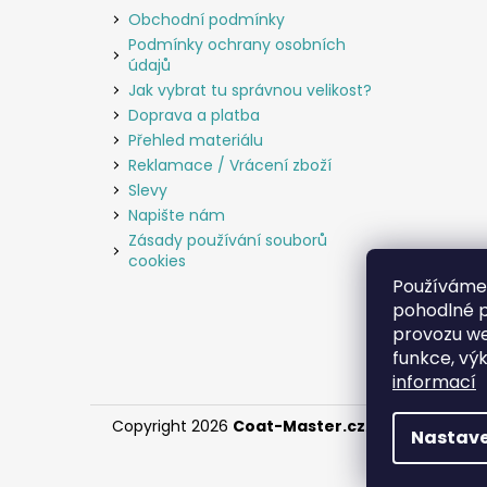
Obchodní podmínky
Podmínky ochrany osobních
údajů
Jak vybrat tu správnou velikost?
Doprava a platba
Přehled materiálu
Reklamace / Vrácení zboží
Slevy
Napište nám
Zásady používání souborů
cookies
Používáme
pohodlné p
provozu we
funkce, vý
informací
Copyright 2026
Coat-Master.cz
. Všechna práva
Nastave