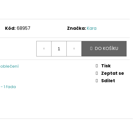
Kód:
68957
Značka:
Kara
DO KOŠÍKU
Tisk
 oblečení
Zeptat se
Sdílet
 - 1 řada