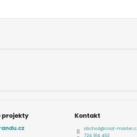
 projekty
Kontakt
randu.cz
obchod
@
coat-master.c
724 914 453