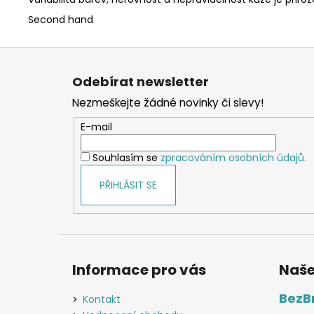
Second hand
Z
á
Odebírat newsletter
p
Nezmeškejte žádné novinky či slevy!
a
t
E-mail
í
Souhlasím se
zpracováním osobních údajů.
PŘIHLÁSIT SE
Informace pro vás
Naše
BezB
Kontakt