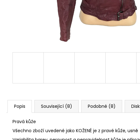
Popis
Související (8)
Podobné (8)
Dis
Pravá kůže
Všechno zboží uvedené jako KOŽENÉ je z pravé kůže, usně
Variabilita barev, nerovnost a nepravidelnost kůže je přiro