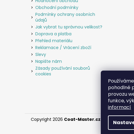
Hodnocení obchodu
Obchodní podmínky
Podmínky ochrany osobních
údajů
Jak vybrat tu správnou velikost?
Doprava a platba
Přehled materiálu
Reklamace / Vrácení zboží
Slevy
Napište nám
Zásady používání souborů
cookies
Používáme
pohodlné p
provozu we
funkce, vý
informací
Copyright 2026
Coat-Master.cz
. Všechna práva
Nastave