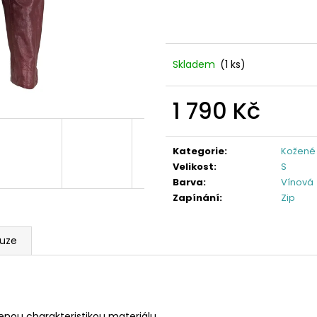
Skladem
(1 ks)
1 790 Kč
Měrná
cena:
Kategorie
:
Kožené
Velikost
:
S
Barva
:
Vínová
Zapínání
:
Zip
kuze
zenou charakteristikou materiálu