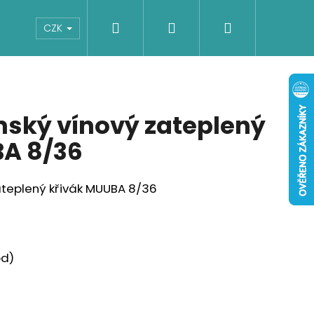
Hledat
Přihlášení
Nákupní
Boty
Dětské
Šaty
Overaly
CZK
košík
ský vínový zateplený
BA 8/36
teplený křivák MUUBA 8/36
od)