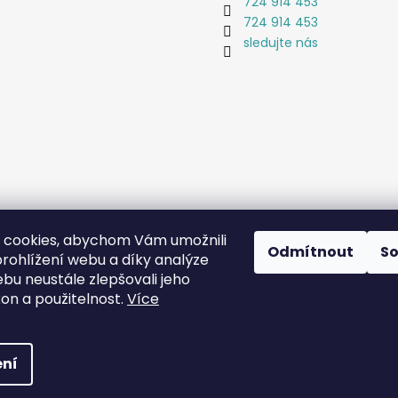
724 914 453
724 914 453
sledujte nás
 cookies, abychom Vám umožnili
Odmítnout
S
rohlížení webu a díky analýze
bu neustále zlepšovali jeho
Coat-Master.cz
Doplňky ve 100% kvalitě za 10% ceny
kon a použitelnost.
Více
 vyhrazena.
ní