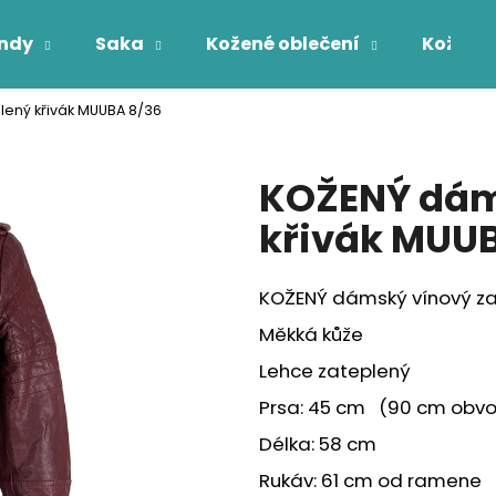
ndy
Saka
Kožené oblečení
Kožichy
lený křivák MUUBA 8/36
Co potřebujete najít?
KOŽENÝ dám
HLEDAT
křivák MUU
KOŽENÝ dámský vínový za
Měkká kůže
Lehce zateplený
Prsa: 45 cm (90 cm obv
Délka: 58 cm
Rukáv: 61 cm od ramene