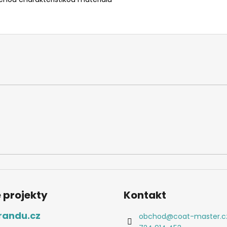
 projekty
Kontakt
randu.cz
obchod
@
coat-master.c