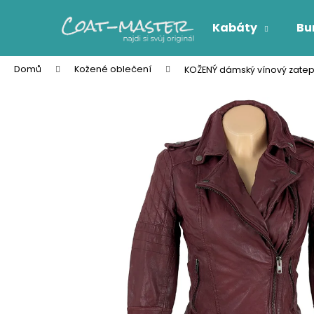
K
Přejít
na
o
Kabáty
Bu
obsah
Zpět
Zpět
š
do
do
í
Domů
Kožené oblečení
KOŽENÝ dámský vínový zatep
k
obchodu
obchodu