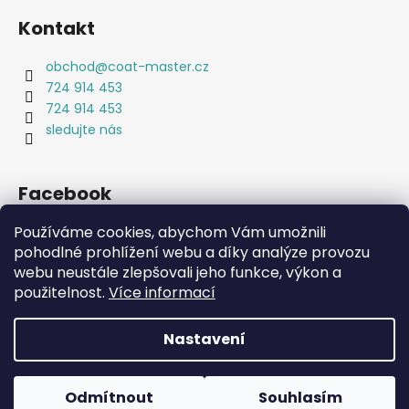
Kontakt
obchod
@
coat-master.cz
724 914 453
724 914 453
sledujte nás
Facebook
Používáme cookies, abychom Vám umožnili
pohodlné prohlížení webu a díky analýze provozu
webu neustále zlepšovali jeho funkce, výkon a
Coat-Master.cz
Doplňky ve 100% kvalitě za 10% ceny
použitelnost.
Více informací
Nastavení
Vytvořil Shoptet
Copyright 2026
Coat-Master.cz
. Všechna práva
Odmítnout
Souhlasím
vyhrazena.