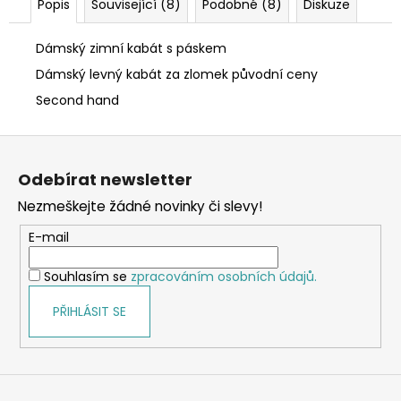
Popis
Související (8)
Podobné (8)
Diskuze
Dámský zimní kabát s páskem
Dámský levný kabát za zlomek původní ceny
Second hand
Z
á
Odebírat newsletter
p
Nezmeškejte žádné novinky či slevy!
a
t
E-mail
í
Souhlasím se
zpracováním osobních údajů.
PŘIHLÁSIT SE