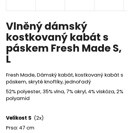
a
j
í
Vlněný dámský
t
kostkovaný kabát s
?
páskem Fresh Made S,
L
HLEDAT
Fresh Made, Dámský kabát, kostkovaný kabát s
páskem, skryté knoflíky, jednořadý
52% polyester, 35% vlna, 7% akryl, 4% viskóza, 2%
polyamid
Velikost S
(2x)
Prsa: 47 cm