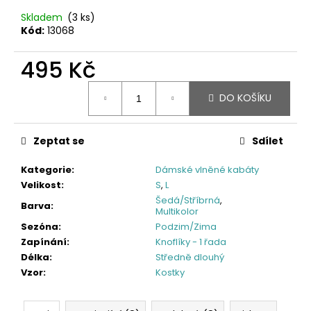
Skladem
(3 ks)
Kód:
13068
495 Kč
Měrná
DO KOŠÍKU
cena:
Zeptat se
Sdílet
Kategorie
:
Dámské vlněné kabáty
Velikost
:
S
,
L
Šedá/Stříbrná
,
Barva
:
Multikolor
Sezóna
:
Podzim/Zima
Zapínání
:
Knoflíky - 1 řada
Délka
:
Středně dlouhý
Vzor
:
Kostky