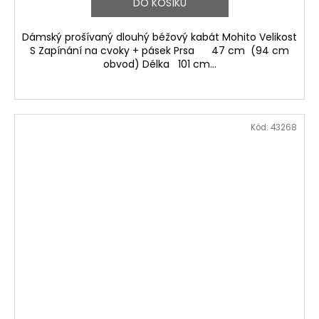
DO KOŠÍKU
Dámský prošívaný dlouhý béžový kabát Mohito Velikost
S Zapínání na cvoky + pásek Prsa 47 cm (94 cm
obvod) Délka 101 cm...
Kód:
43268