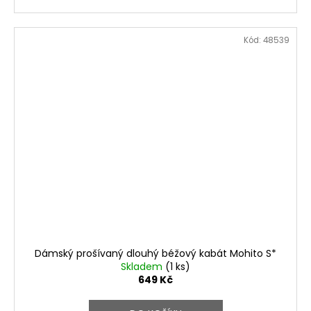
Kód:
48539
Dámský prošívaný dlouhý béžový kabát Mohito S*
Skladem
(1 ks)
649 Kč