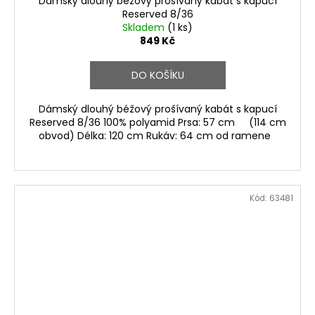
Dámský dlouhý béžový prošívaný kabát s kapucí
Reserved 8/36
Skladem
(1 ks)
849 Kč
DO KOŠÍKU
Dámský dlouhý béžový prošívaný kabát s kapucí
Reserved 8/36 100% polyamid Prsa: 57 cm (114 cm
obvod) Délka: 120 cm Rukáv: 64 cm od ramene
Kód:
63481