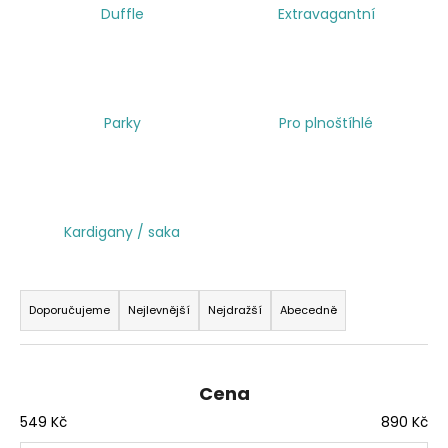
Duffle
Extravagantní
a
j
í
t
Parky
Pro plnoštíhlé
?
Kardigany / saka
HLEDAT
Ř
a
Doporučujeme
Nejlevnější
Nejdražší
Abecedně
z
e
n
Cena
í
549
Kč
890
Kč
p