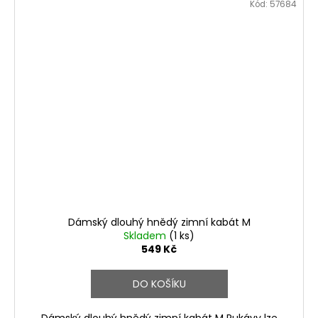
Kód:
57684
Dámský dlouhý hnědý zimní kabát M
Skladem
(1 ks)
549 Kč
DO KOŠÍKU
Dámský dlouhý hnědý zimní kabát M Rukávy lze