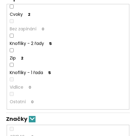
Cvoky
2
Bez zapínání
0
Knoflíky - 2 řady
5
Zip
2
Knoflíky - 1 řada
5
Vidlice
0
Ostatní
0
Značky