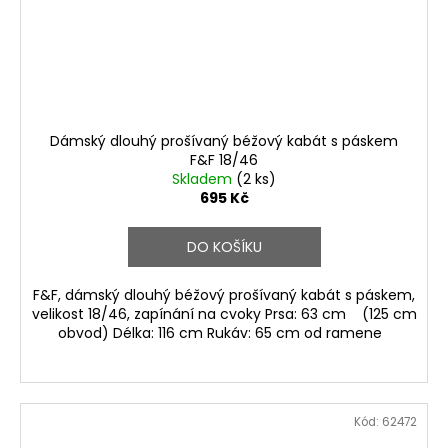
Dámský dlouhý prošívaný béžový kabát s páskem
F&F 18/46
Skladem
(2 ks)
695 Kč
DO KOŠÍKU
F&F, dámský dlouhý béžový prošívaný kabát s páskem,
velikost 18/46, zapínání na cvoky Prsa: 63 cm (125 cm
obvod) Délka: 116 cm Rukáv: 65 cm od ramene
Kód:
62472