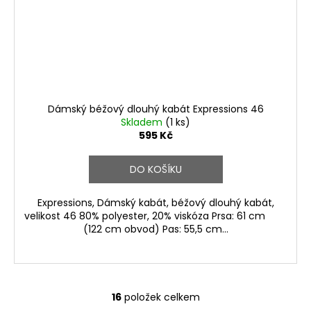
Dámský béžový dlouhý kabát Expressions 46
Skladem
(1 ks)
595 Kč
DO KOŠÍKU
Expressions, Dámský kabát, béžový dlouhý kabát,
velikost 46 80% polyester, 20% viskóza Prsa: 61 cm
(122 cm obvod) Pas: 55,5 cm...
16
položek celkem
O