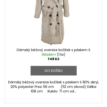
Dámský béžový oversize kožíšek s páskem S
Skladem
(1 ks)
749 Kč
DO KOŠÍKU
Dámský béžový oversize kožíšek s páskem S 80% akryl,
20% polyester Prsa: 56 cm (112 cm obvod) Délka:
108 cm Rukáv: 71 cm od...