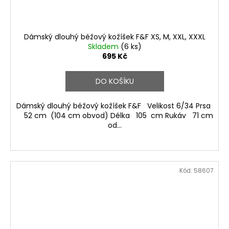
Dámský dlouhý béžový kožíšek F&F XS, M, XXL, XXXL
Skladem
(6 ks)
695 Kč
DO KOŠÍKU
Dámský dlouhý béžový kožíšek F&F Velikost 6/34 Prsa
52 cm (104 cm obvod) Délka 105 cm Rukáv 71 cm
od...
Kód:
58607