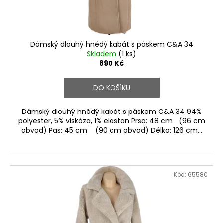
u
k
t
ů
Dámský dlouhý hnědý kabát s páskem C&A 34
Skladem
(1 ks)
890 Kč
DO KOŠÍKU
Dámský dlouhý hnědý kabát s páskem C&A 34 94%
polyester, 5% viskóza, 1% elastan Prsa: 48 cm (96 cm
obvod) Pas: 45 cm (90 cm obvod) Délka: 126 cm...
Kód:
65580