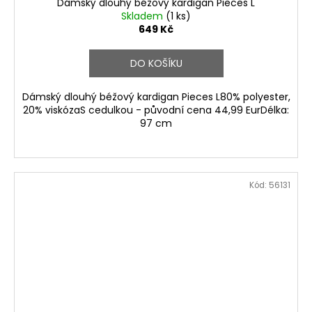
Dámský dlouhý béžový kardigan Pieces L
Skladem
(1 ks)
649 Kč
DO KOŠÍKU
Dámský dlouhý béžový kardigan Pieces L80% polyester,
20% viskózaS cedulkou - původní cena 44,99 EurDélka:
97 cm
Kód:
56131