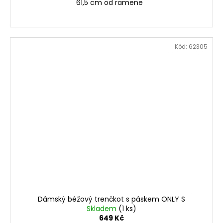
61,5 cm od ramene
Kód:
62305
Dámský béžový trenčkot s páskem ONLY S
Skladem
(1 ks)
649 Kč