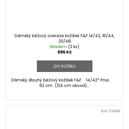
Dámský béžový oversize kožíšek F&F 14/42, 16/44,
20/48
Skladem
(3 ks)
695 Kč
DO KOŠÍKU
Dámský dlouhý béžový kožíšek F&F 14/42* Prsa
62 cm (124 cm obvod)...
Kód:
53984