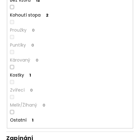
Bez vzoru
12
Kohoutí stopa
2
Proužky
0
Puntíky
0
Károvaný
0
Kostky
1
Zvířecí
0
Melír/Žíhaný
0
Ostatní
1
Zapínání