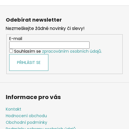
v
Z
l
á
á
Odebírat newsletter
d
p
a
Nezmeškejte žádné novinky či slevy!
a
c
t
E-mail
í
í
p
Souhlasím se
zpracováním osobních údajů.
r
v
PŘIHLÁSIT SE
k
y
v
ý
p
Informace pro vás
i
s
Kontakt
u
Hodnocení obchodu
Obchodní podmínky