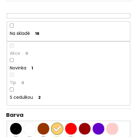
r
o
d
u
Na skladě
16
k
t
ů
Akce
0
Novinka
1
Tip
0
S cedulkou
2
Barva