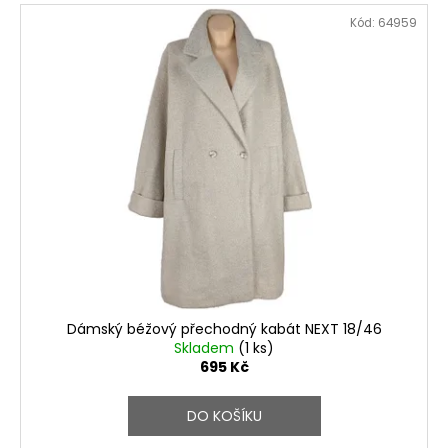
Kód:
64959
Dámský béžový přechodný kabát NEXT 18/46
Skladem
(1 ks)
695 Kč
DO KOŠÍKU