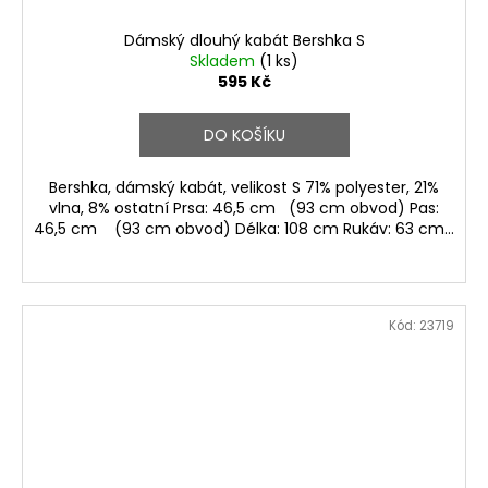
Dámský dlouhý kabát Bershka S
Skladem
(1 ks)
595 Kč
DO KOŠÍKU
Bershka, dámský kabát, velikost S 71% polyester, 21%
vlna, 8% ostatní Prsa: 46,5 cm (93 cm obvod) Pas:
46,5 cm (93 cm obvod) Délka: 108 cm Rukáv: 63 cm...
Kód:
23719