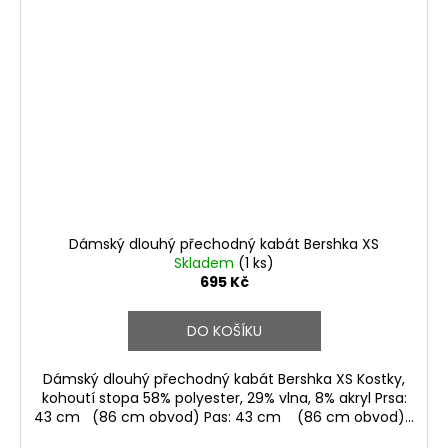
Dámský dlouhý přechodný kabát Bershka XS
Skladem
(1 ks)
695 Kč
DO KOŠÍKU
Dámský dlouhý přechodný kabát Bershka XS Kostky,
kohoutí stopa 58% polyester, 29% vlna, 8% akryl Prsa:
43 cm (86 cm obvod) Pas: 43 cm (86 cm obvod)...