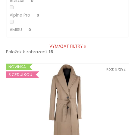
ADIDAS
0
Alpine Pro
0
AMISU
0
VYMAZAT FILTRY
Položek k zobrazení:
16
V
NOVINKA
Kód:
67292
ý
S CEDULKOU
p
i
s
p
r
o
d