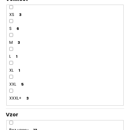
XS
3
S
6
M
3
L
1
XL
1
XXL
5
XXXL+
3
Vzor