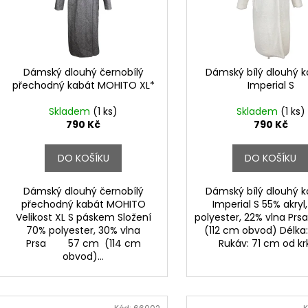
s
o
p
d
r
u
o
k
d
Dámský dlouhý černobílý
Dámský bílý dlouhý k
t
přechodný kabát MOHITO XL*
Imperial S
u
ů
k
Skladem
(1 ks)
Skladem
(1 ks)
t
790 Kč
790 Kč
ů
DO KOŠÍKU
DO KOŠÍKU
Dámský dlouhý černobílý
Dámský bílý dlouhý k
přechodný kabát MOHITO
Imperial S 55% akryl
Velikost XL S páskem Složení
polyester, 22% vlna Prs
70% polyester, 30% vlna
(112 cm obvod) Délka
Prsa 57 cm (114 cm
Rukáv: 71 cm od k
obvod)...