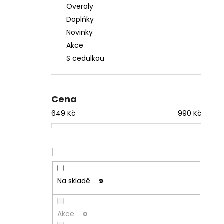
Overaly
Doplňky
Novinky
Akce
S cedulkou
Cena
649
Kč
990
Kč
Na skladě
9
Akce
0