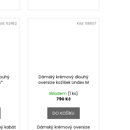
ód:
62452
Kód:
58607
louhý
Dámský krémový dlouhý
S*
oversize kožíšek Lindex M
Skladem
(1 ks)
790 Kč
DO KOŠÍKU
hý kabát
Dámský krémový oversize