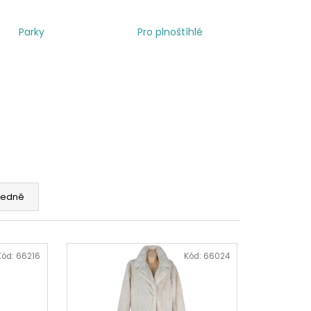
Parky
Pro plnoštíhlé
edně
Kód:
66216
Kód:
66024