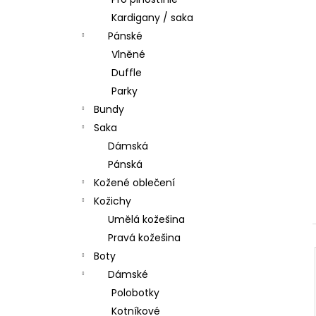
l
Kardigany / saka
Pánské
Vlněné
Duffle
Parky
Bundy
Saka
Dámská
Pánská
Kožené oblečení
Kožichy
Umělá kožešina
Pravá kožešina
Boty
Dámské
Polobotky
Kotníkové