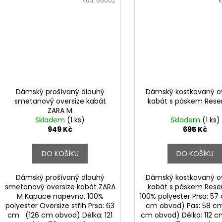
Kód:
66002
K
Dámský prošívaný dlouhý
Dámský kostkovaný ov
smetanový oversize kabát
kabát s páskem Rese
ZARA M
Skladem
(1 ks)
Skladem
(1 ks)
949 Kč
695 Kč
DO KOŠÍKU
DO KOŠÍKU
Dámský prošívaný dlouhý
Dámský kostkovaný ov
smetanový oversize kabát ZARA
kabát s páskem Rese
M Kapuce napevno, 100%
100% polyester Prsa: 5
polyester Oversize střih Prsa: 63
cm obvod) Pas: 58 c
cm (126 cm obvod) Délka: 121
cm obvod) Délka: 112 c