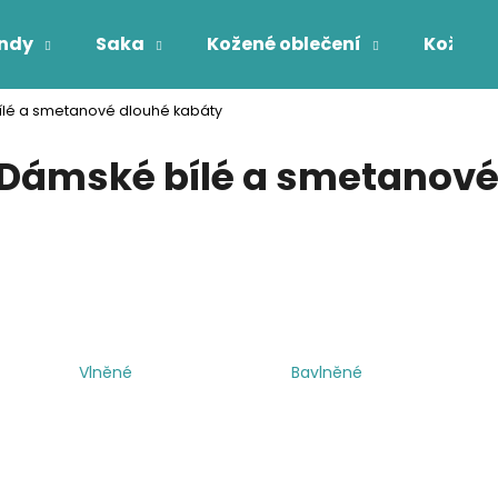
ndy
Saka
Kožené oblečení
Kožichy
lé a smetanové dlouhé kabáty
Co potřebujete najít?
Dámské bílé a smetanové
HLEDAT
Vlněné
Bavlněné