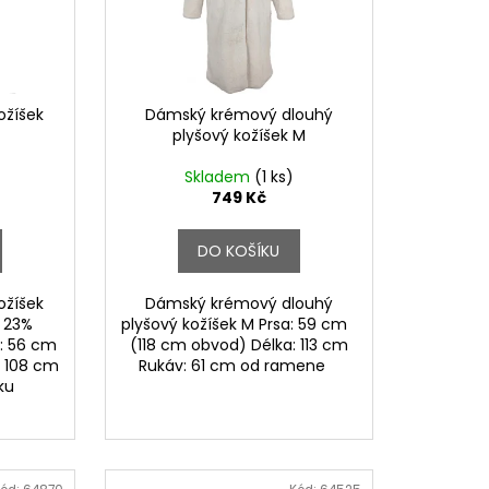
ožíšek
Dámský krémový dlouhý
plyšový kožíšek M
Skladem
(1 ks)
749 Kč
DO KOŠÍKU
ožíšek
Dámský krémový dlouhý
, 23%
plyšový kožíšek M Prsa: 59 cm
a: 56 cm
(118 cm obvod) Délka: 113 cm
: 108 cm
Rukáv: 61 cm od ramene
rku