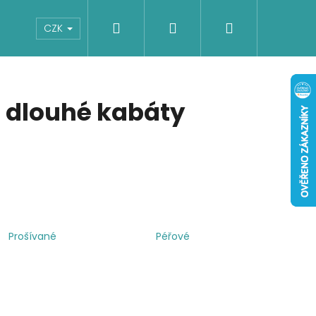
Hledat
Přihlášení
Nákupní
Boty
Dětské
Šaty
Overaly
CZK
košík
 dlouhé kabáty
Prošívané
Péřové