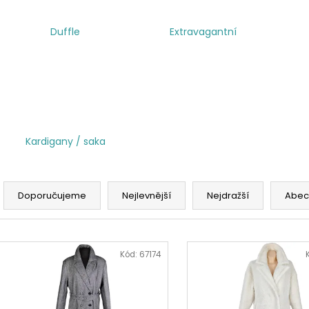
Duffle
Extravagantní
Kardigany / saka
Ř
a
Doporučujeme
Nejlevnější
Nejdražší
Abec
z
e
V
n
ý
Kód:
67174
í
p
p
i
r