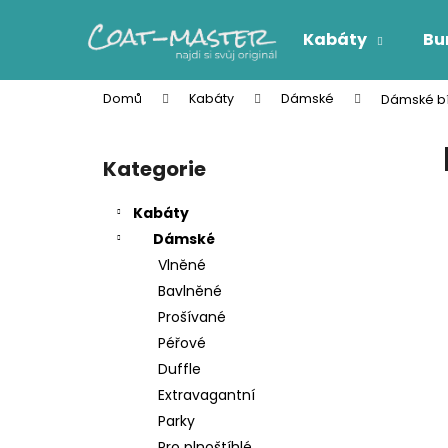
K
Přejít
na
o
Kabáty
Bu
obsah
Zpět
Zpět
š
do
do
í
Domů
Kabáty
Dámské
Dámské bí
k
obchodu
obchodu
P
o
Kategorie
Přeskočit
s
kategorie
t
Kabáty
r
Dámské
a
Vlněné
n
Bavlněné
n
Prošívané
í
Péřové
p
Duffle
a
Extravagantní
n
Parky
e
Pro plnoštíhlé