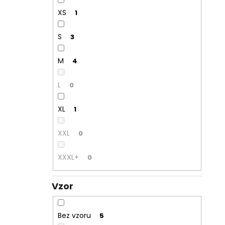
XS
1
S
3
M
4
L
0
XL
1
XXL
0
XXXL+
0
Vzor
Bez vzoru
5