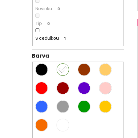
Novinka
0
Tip
0
S cedulkou
1
Barva