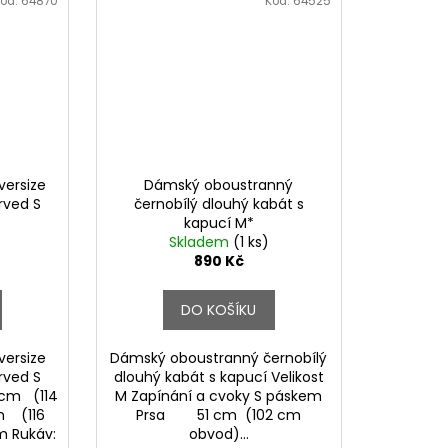
ód:
64870
Kód:
64525
ersize
Dámský oboustranný
rved S
černobílý dlouhý kabát s
kapucí M*
Skladem
(1 ks)
890 Kč
DO KOŠÍKU
ersize
Dámský oboustranný černobílý
rved S
dlouhý kabát s kapucí Velikost
7 cm (114
M Zapínání a cvoky S páskem
m (116
Prsa 51 cm (102 cm
m Rukáv:
obvod)...