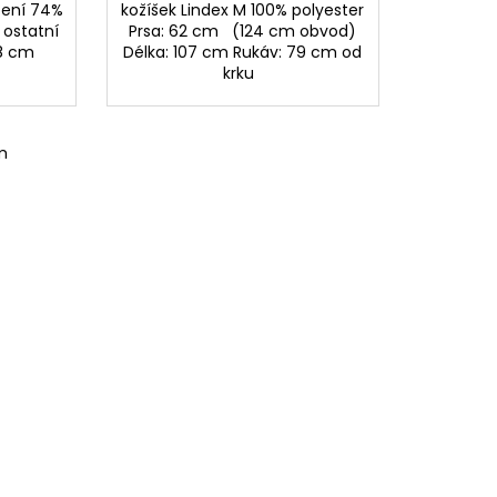
žení 74%
kožíšek Lindex M 100% polyester
 ostatní
Prsa: 62 cm (124 cm obvod)
8 cm
Délka: 107 cm Rukáv: 79 cm od
krku
m