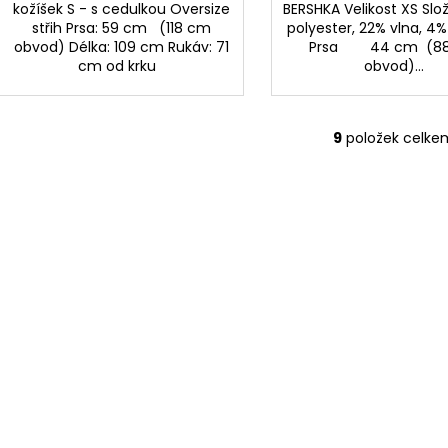
kožíšek S - s cedulkou Oversize
BERSHKA Velikost XS Slo
střih Prsa: 59 cm (118 cm
polyester, 22% vlna, 4%
obvod) Délka: 109 cm Rukáv: 71
Prsa 44 cm (8
cm od krku
obvod)...
9
položek celke
O
v
l
á
d
a
c
í
p
r
v
k
y
v