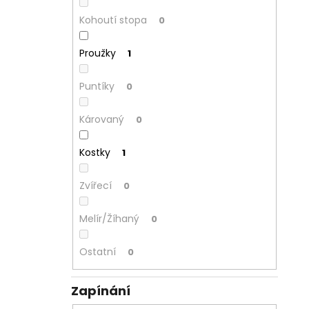
Kohoutí stopa
0
Proužky
1
Puntíky
0
Károvaný
0
Kostky
1
Zvířecí
0
Melír/Žíhaný
0
Ostatní
0
Zapínání