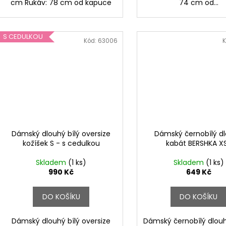
cm Rukáv: 78 cm od kapuce
74 cm od...
S CEDULKOU
Kód:
63006
K
Dámský dlouhý bílý oversize
Dámský černobílý d
kožíšek S - s cedulkou
kabát BERSHKA X
Skladem
(1 ks)
Skladem
(1 ks)
990 Kč
649 Kč
DO KOŠÍKU
DO KOŠÍKU
Dámský dlouhý bílý oversize
Dámský černobílý dlou