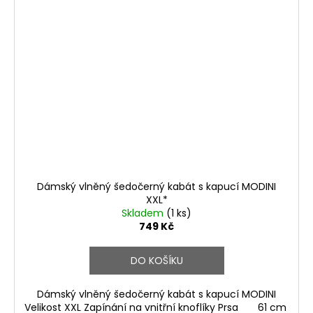
Dámský vlněný šedočerný kabát s kapucí MODINI
XXL*
Skladem
(1 ks)
749 Kč
DO KOŠÍKU
Dámský vlněný šedočerný kabát s kapucí MODINI
Velikost XXL Zapínání na vnitřní knoflíky Prsa 61 cm