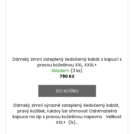
Dámský zimní zateplený šedočerný kabát s kapucí s
pravou kožešinou XXL, XXXL+
Skladem
(3 ks)
790 Kč
DO KOŠÍKU
Dámský zimní výrazně zateplený šedočerný kabát,
pravý kožišek, rukávy lze ohrnovat Odnimatelná
kapuce na zip s pravou kožešinou napevno Velikost
XXL+ (1x)...