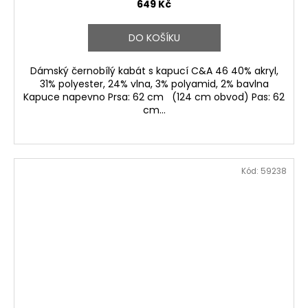
649 Kč
DO KOŠÍKU
Dámský černobílý kabát s kapucí C&A 46 40% akryl,
31% polyester, 24% vlna, 3% polyamid, 2% bavlna
Kapuce napevno Prsa: 62 cm (124 cm obvod) Pas: 62
cm...
Kód:
59238