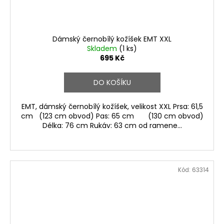
Dámský černobílý kožíšek EMT XXL
Skladem
(1 ks)
695 Kč
DO KOŠÍKU
EMT, dámský černobílý kožíšek, velikost XXL Prsa: 61,5
cm (123 cm obvod) Pas: 65 cm (130 cm obvod)
Délka: 76 cm Rukáv: 63 cm od ramene...
Kód:
63314