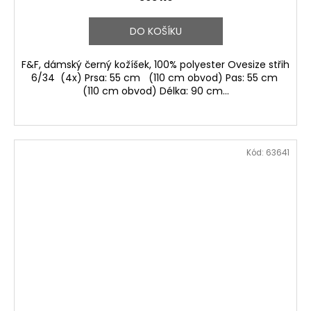
DO KOŠÍKU
F&F, dámský černý kožíšek, 100% polyester Ovesize střih
6/34 (4x) Prsa: 55 cm (110 cm obvod) Pas: 55 cm
(110 cm obvod) Délka: 90 cm...
Kód:
63641