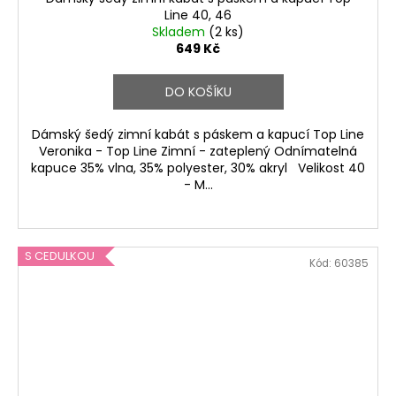
Line 40, 46
Skladem
(2 ks)
649 Kč
DO KOŠÍKU
Dámský šedý zimní kabát s páskem a kapucí Top Line
Veronika - Top Line Zimní - zateplený Odnímatelná
kapuce 35% vlna, 35% polyester, 30% akryl Velikost 40
- M...
S CEDULKOU
Kód:
60385