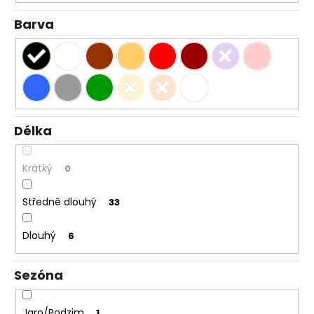
Barva
Délka
Krátký
0
Středně dlouhý
33
Dlouhý
6
Sezóna
Jaro/Podzim
1