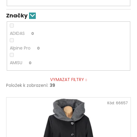
Značky
ADIDAS
0
Alpine Pro
0
AMISU
0
VYMAZAT FILTRY
Položek k zobrazení:
39
V
Kód:
66657
ý
p
i
s