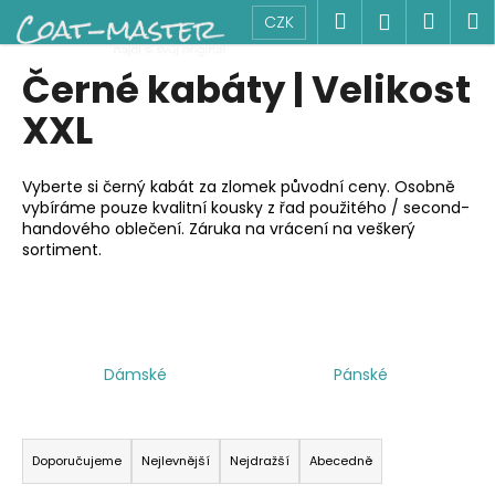
K
Přejít
Hledat
Náku
M
Přihlášen
CZK
na
o
obsah
Zpět
Zpět
košík
š
Černé kabáty | Velikost
í
C
XXL
k
o
p
Vyberte si černý kabát za zlomek původní ceny. Osobně
o
vybíráme pouze kvalitní kousky z řad použitého / second-
handového oblečení. Záruka na vrácení na veškerý
t
sortiment.
ř
e
b
u
j
Dámské
Pánské
e
Ř
t
a
e
Doporučujeme
Nejlevnější
Nejdražší
Abecedně
z
n