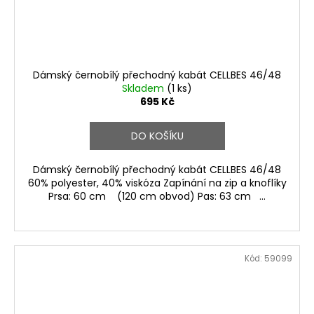
Dámský černobílý přechodný kabát CELLBES 46/48
Skladem
(1 ks)
695 Kč
DO KOŠÍKU
Dámský černobílý přechodný kabát CELLBES 46/48
60% polyester, 40% viskóza Zapínání na zip a knoflíky
Prsa: 60 cm (120 cm obvod) Pas: 63 cm ...
Kód:
59099