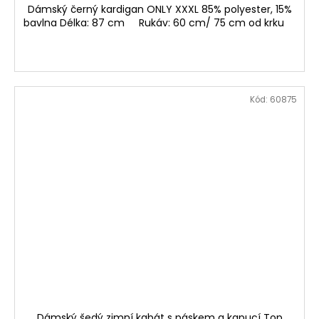
Dámský černý kardigan ONLY XXXL 85% polyester, 15%
bavlna Délka: 87 cm Rukáv: 60 cm/ 75 cm od krku
Kód:
60875
Dámský šedý zimní kabát s páskem a kapucí Top