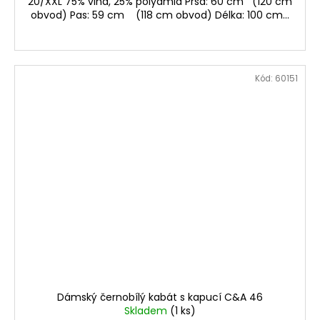
20/XXL 75% vlna, 25% polyamid Prsa: 60 cm (120 cm
obvod) Pas: 59 cm (118 cm obvod) Délka: 100 cm...
Kód:
60151
Dámský černobílý kabát s kapucí C&A 46
Skladem
(1 ks)