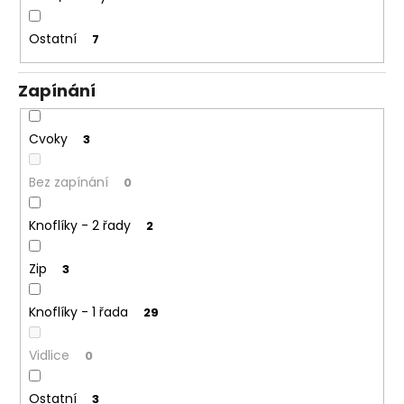
Ostatní
7
Zapínání
Cvoky
3
Bez zapínání
0
Knoflíky - 2 řady
2
Zip
3
Knoflíky - 1 řada
29
Vidlice
0
Ostatní
3