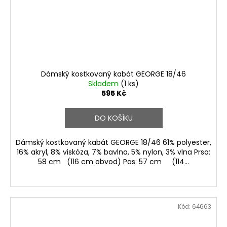
Dámský kostkovaný kabát GEORGE 18/46
Skladem
(1 ks)
595 Kč
DO KOŠÍKU
Dámský kostkovaný kabát GEORGE 18/46 61% polyester,
16% akryl, 8% viskóza, 7% bavlna, 5% nylon, 3% vlna Prsa:
58 cm (116 cm obvod) Pas: 57 cm (114...
Kód:
64663