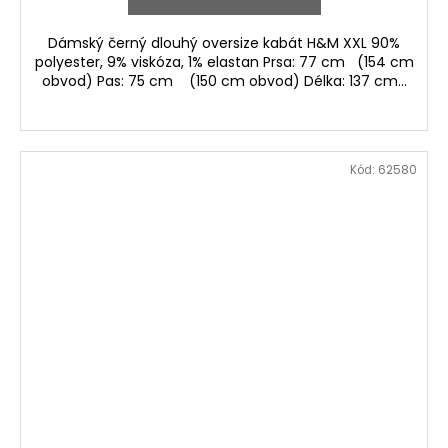
Dámský černý dlouhý oversize kabát H&M XXL 90%
polyester, 9% viskóza, 1% elastan Prsa: 77 cm (154 cm
obvod) Pas: 75 cm (150 cm obvod) Délka: 137 cm...
Kód:
62580