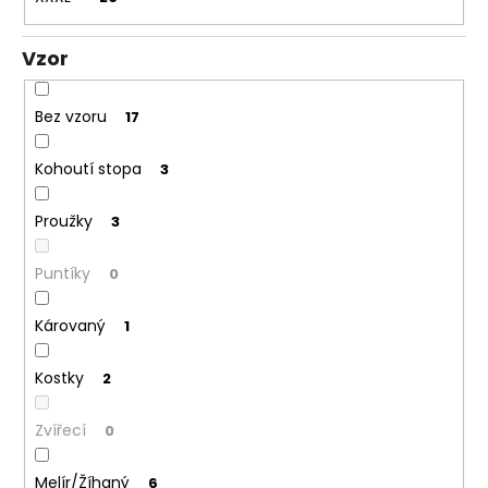
Vzor
Bez vzoru
17
Kohoutí stopa
3
Proužky
3
Puntíky
0
Károvaný
1
Kostky
2
Zvířecí
0
Melír/Žíhaný
6