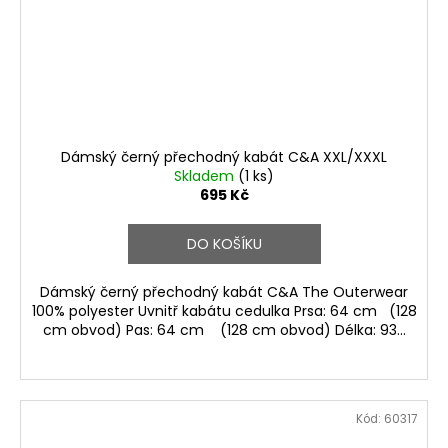
Dámský černý přechodný kabát C&A XXL/XXXL
Skladem
(1 ks)
695 Kč
DO KOŠÍKU
Dámský černý přechodný kabát C&A The Outerwear
100% polyester Uvnitř kabátu cedulka Prsa: 64 cm (128
cm obvod) Pas: 64 cm (128 cm obvod) Délka: 93...
Kód:
60317