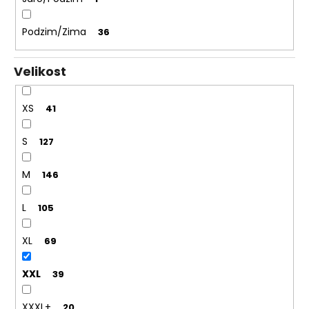
Podzim/Zima
36
Velikost
XS
41
S
127
M
146
L
105
XL
69
XXL
39
XXXL+
20