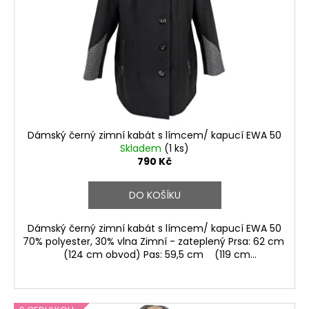
p
r
o
d
u
k
t
ů
Dámský černý zimní kabát s límcem/ kapucí EWA 50
Skladem
(1 ks)
790 Kč
DO KOŠÍKU
Dámský černý zimní kabát s límcem/ kapucí EWA 50
70% polyester, 30% vlna Zimní - zateplený Prsa: 62 cm
(124 cm obvod) Pas: 59,5 cm (119 cm...