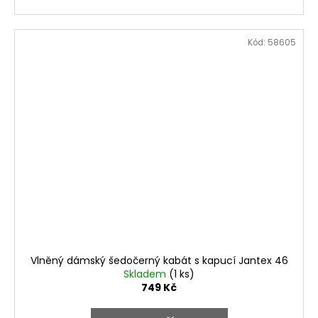
Kód:
58605
Vlněný dámský šedočerný kabát s kapucí Jantex 46
Skladem
(1 ks)
749 Kč