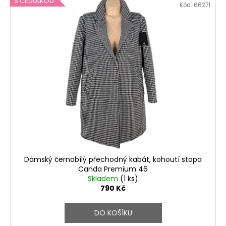
S CEDULKOU
Kód:
66271
Dámský černobílý přechodný kabát, kohoutí stopa
Canda Premium 46
Skladem
(1 ks)
790 Kč
DO KOŠÍKU