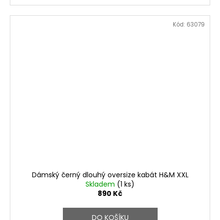
Kód:
63079
Dámský černý dlouhý oversize kabát H&M XXL
Skladem
(1 ks)
890 Kč
DO KOŠÍKU