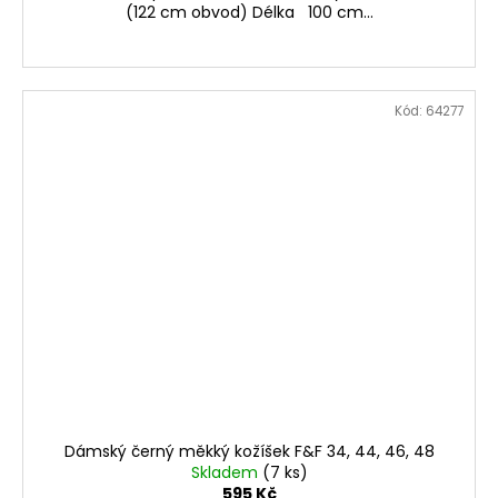
(122 cm obvod) Délka 100 cm...
Kód:
64277
Dámský černý měkký kožíšek F&F 34, 44, 46, 48
Skladem
(7 ks)
595 Kč