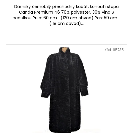
Dámský černobílý přechodný kabát, kohoutí stopa
Canda Premium 46 70% polyester, 30% vlna S
cedulkou Prsa: 60 cm (120 cm obvod) Pas: 59 cm
(118 cm obvod)...
Kód:
65735