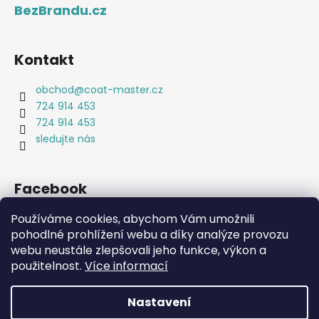
BezBrandu.cz
Kontakt
obchod
@
coat-master.cz
724 914 453
724 914 453
sledujte nás
Facebook
Používáme cookies, abychom Vám umožnili
pohodlné prohlížení webu a díky analýze provozu
webu neustále zlepšovali jeho funkce, výkon a
Coat-Master.cz
Doplňky ve 100% kvalitě za 10% ceny
použitelnost.
Více informací
Nastavení
Vytvořil Shoptet