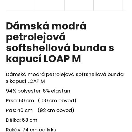
a
j
í
Dámská modrá
t
petrolejová
?
softshellová bunda s
kapucí LOAP M
HLEDAT
Dámská modrá petrolejová softshellová bunda
s kapucí LOAP M
94% polyester, 6% elastan
Prsa: 50 cm (100 cm obvod)
Pas: 46 cm (92 cm obvod)
Délka: 63 cm
Rukáv: 74 cm od krku