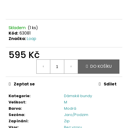
Skladem
(1 ks)
Kód:
63081
Značka:
Loap
595 Kč
Měrná
DO KOŠÍKU
cena:
Zeptat se
Sdílet
Kategorie
:
Dámské bundy
Velikost
:
M
Barva
:
Modrá
Sezóna
:
Jaro/Podzim
Zapínání
:
Zip
Vzor
:
Bez vzoru