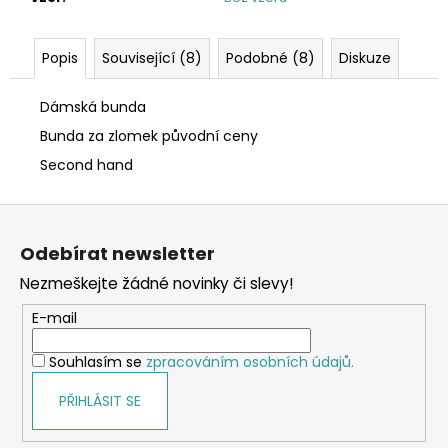
Popis
Související (8)
Podobné (8)
Diskuze
Dámská bunda
Bunda za zlomek původní ceny
Second hand
Z
á
Odebírat newsletter
p
Nezmeškejte žádné novinky či slevy!
a
t
E-mail
í
Souhlasím se
zpracováním osobních údajů.
PŘIHLÁSIT SE