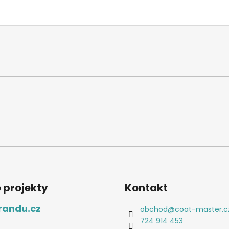
 projekty
Kontakt
randu.cz
obchod
@
coat-master.c
724 914 453