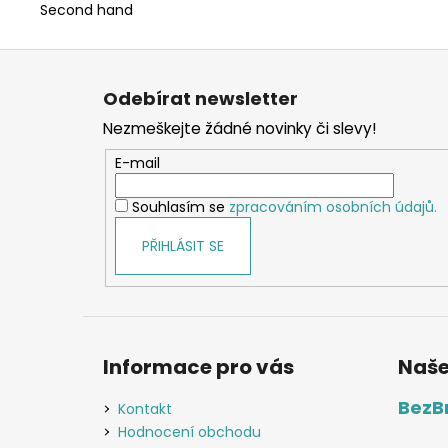
Second hand
Z
á
Odebírat newsletter
p
Nezmeškejte žádné novinky či slevy!
a
t
E-mail
í
Souhlasím se
zpracováním osobních údajů.
PŘIHLÁSIT SE
Informace pro vás
Naše
BezB
Kontakt
Hodnocení obchodu