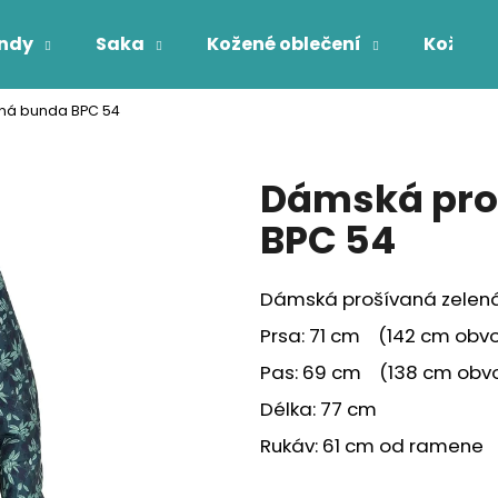
ndy
Saka
Kožené oblečení
Kožichy
ná bunda BPC 54
Co potřebujete najít?
Dámská pro
HLEDAT
BPC 54
Dámská prošívaná zelen
Prsa: 71 cm (142 cm obv
Pas: 69 cm (138 cm obv
Délka: 77 cm
Rukáv: 61 cm od ramene