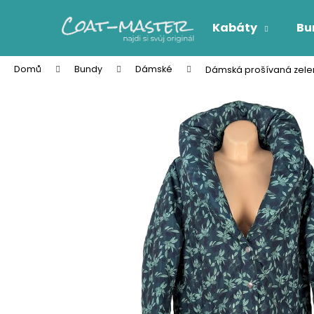
K
Přejít
na
o
Kabáty
Bu
obsah
Zpět
Zpět
š
do
do
í
Domů
Bundy
Dámské
Dámská prošívaná zele
k
obchodu
obchodu