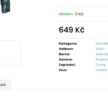
Skladem
(1 ks)
649 Kč
Měrná
cena:
Kategorie
:
Dámské
Velikost
:
XXXL+
Barva
:
Zelená/
Sezóna
:
Podzim
Zapínání
:
Cvoky
Vzor
:
Ostatní
kuze