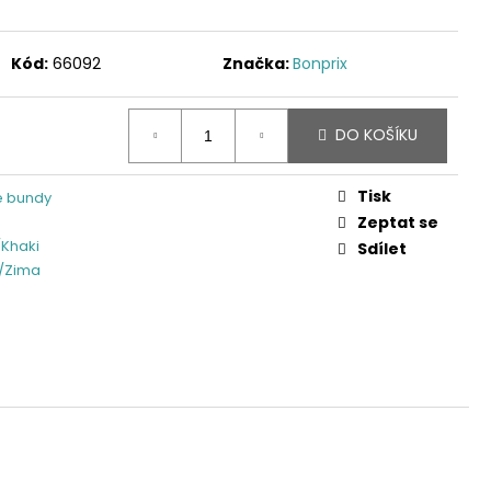
Kód:
66092
Značka:
Bonprix
DO KOŠÍKU
Tisk
 bundy
Zeptat se
Khaki
Sdílet
/Zima