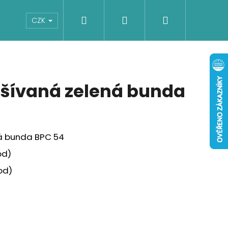
Hledat
Přihlášení
Nákupní
Boty
Dětské
Šaty
Overaly
CZK
košík
šívaná zelená bunda
á bunda BPC 54
od)
od)