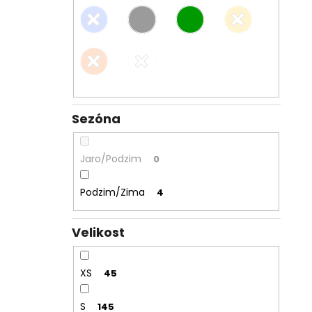
Sezóna
Jaro/Podzim
0
Podzim/Zima
4
Velikost
XS
45
S
145