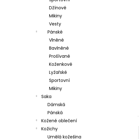
l
Džínové
Mikiny
Vesty
Pánské
Vlněné
Bavlněné
Prošívané
Koženkové
Lyžařské
Sportovní
Mikiny
Saka
Dámská
Pánská
Kožené oblečení
Kožichy
Umělá kožešina