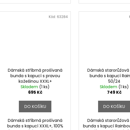
Kód:
63284
Dámská stříbrná prošívaná
Dámská starorůžová
bunda s kapucí s pravou
bunda s kapucí Rai
kožešinou XXXL+
50/24
Skladem
(1 ks)
Skladem
(1 ks)
695 Kč
749 Kč
DO KOŠÍKU
DO KOŠÍKU
Dámská stříbrná prošívaná
Dámská starorůžová
bunda s kapucí XXXL+, 100%
bunda s kapucí Rainbo