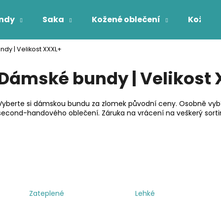
ndy
Saka
Kožené oblečení
Kožichy
dy | Velikost XXXL+
Co potřebujete najít?
Dámské bundy | Velikost
HLEDAT
Vyberte si dámskou bundu za zlomek původní ceny. Osobně vybír
second-handového oblečení. Záruka na vrácení na veškerý sort
Zateplené
Lehké