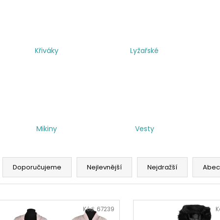
Křiváky
Lyžařské
Mikiny
Vesty
Ř
a
Doporučujeme
Nejlevnější
Nejdražší
Abec
z
e
V
n
ý
Kód:
67239
K
í