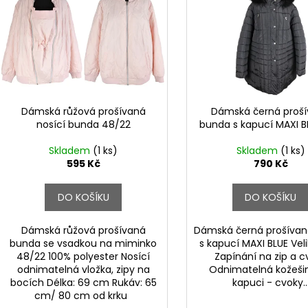
p
p
i
r
s
o
p
d
r
u
o
k
d
Dámská růžová prošívaná
Dámská černá proš
t
nosící bunda 48/22
bunda s kapucí MAXI B
u
ů
k
Skladem
(1 ks)
Skladem
(1 ks)
t
595 Kč
790 Kč
ů
DO KOŠÍKU
DO KOŠÍKU
Dámská růžová prošívaná
Dámská černá prošíva
bunda se vsadkou na miminko
s kapucí MAXI BLUE Vel
48/22 100% polyester Nosící
Zapínání na zip a c
odnimatelná vložka, zipy na
Odnimatelná kožeši
bocích Délka: 69 cm Rukáv: 65
kapuci - cvoky..
cm/ 80 cm od krku