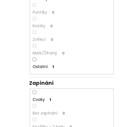
Puntíky
0
Kostky
0
Zvířecí
0
Melír/Žíhaný
0
Ostatní
1
Zapínání
Cvoky
1
Bez zapínání
0
Knoflíky - 2 řady
0