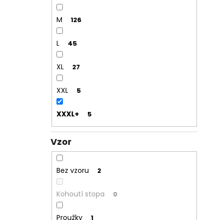
M
126
L
45
XL
27
XXL
5
XXXL+
5
Vzor
Bez vzoru
2
Kohoutí stopa
0
Proužky
1