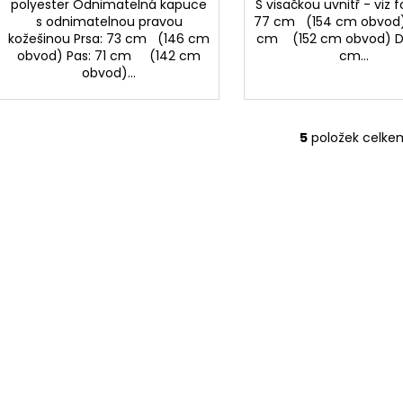
polyester Odnimatelná kapuce
S visačkou uvnitř - viz f
s odnimatelnou pravou
77 cm (154 cm obvod)
kožešinou Prsa: 73 cm (146 cm
cm (152 cm obvod) Dé
obvod) Pas: 71 cm (142 cm
cm...
obvod)...
5
položek celke
O
v
l
á
d
a
c
í
p
r
v
k
y