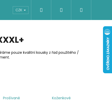
Hledat
Přihlášení
Nákupní
Boty
Dětské
Šaty
Overaly
CZK
košík
 XXXL+
áme pouze kvalitní kousky z řad použitého /
iment.
Prošívané
Koženkové