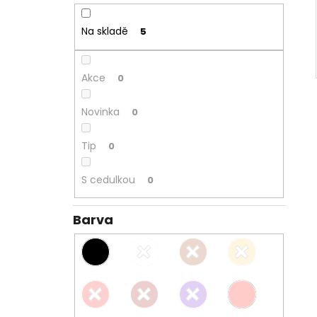
Na skladě
5
Akce
0
Novinka
0
Tip
0
S cedulkou
0
Barva