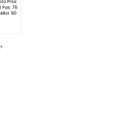
oto Prsa:
 Pas: 76
lka: 90
m