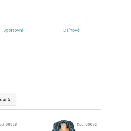
Sportovní
Džínové
edně
ód:
66928
Kód:
66092