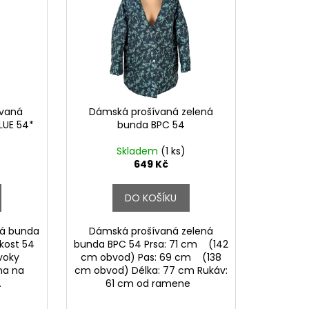
ívaná
Dámská prošívaná zelená
LUE 54*
bunda BPC 54
Skladem
(1 ks)
649 Kč
DO KOŠÍKU
ná bunda
Dámská prošívaná zelená
ikost 54
bunda BPC 54 Prsa: 71 cm (142
voky
cm obvod) Pas: 69 cm (138
na na
cm obvod) Délka: 77 cm Rukáv:
.
61 cm od ramene