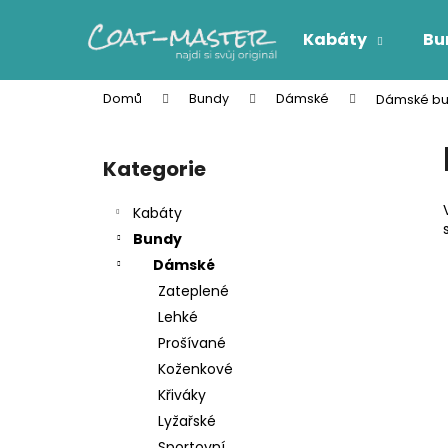
K
Přejít
na
o
Kabáty
Bu
obsah
Zpět
Zpět
š
do
do
í
Domů
Bundy
Dámské
Dámské bun
k
obchodu
obchodu
P
o
Kategorie
Přeskočit
s
kategorie
t
Kabáty
r
Bundy
a
Dámské
n
Zateplené
n
Lehké
í
Prošívané
p
Koženkové
a
Křiváky
n
Lyžařské
e
Sportovní