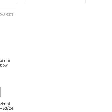
Kód:
62781
 zimní
nbow
 zimní
w 50/24