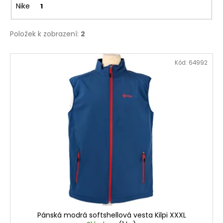
Nike
1
Položek k zobrazení:
2
V
Kód:
64992
ý
p
i
s
p
r
o
d
u
k
t
ů
Pánská modrá softshellová vesta Kilpi XXXL