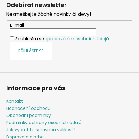
á
á
Odebírat newsletter
d
p
a
Nezmeškejte žádné novinky či slevy!
a
c
t
E-mail
í
í
p
Souhlasím se
zpracováním osobních údajů.
r
v
PŘIHLÁSIT SE
k
y
v
ý
p
Informace pro vás
i
s
Kontakt
u
Hodnocení obchodu
Obchodní podmínky
Podmínky ochrany osobních údajů
Jak vybrat tu správnou velikost?
Doprava a platba