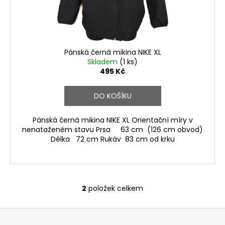
Pánská černá mikina NIKE XL
Skladem
(1 ks)
495 Kč
DO KOŠÍKU
Pánská černá mikina NIKE XL Orientační míry v
nenataženém stavu Prsa 63 cm (126 cm obvod)
Délka 72 cm Rukáv 83 cm od krku
2
položek celkem
O
v
Z
l