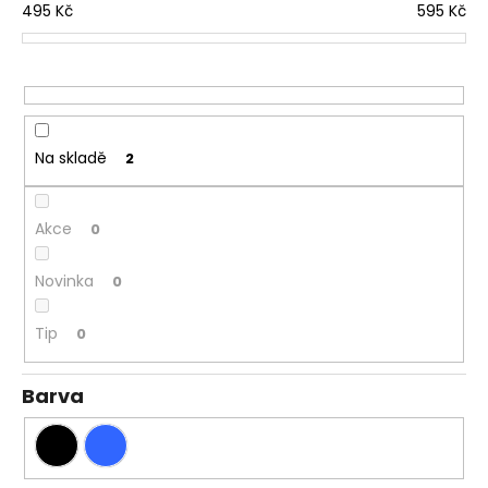
í
495
Kč
595
Kč
a
p
j
r
í
o
t
d
?
u
Na skladě
2
k
t
ů
Akce
0
HLEDAT
Novinka
0
Tip
0
Barva