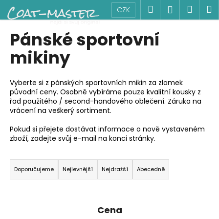
K
Přejít
Hledat
Náku
M
Přihlášen
CZK
na
o
obsah
Zpět
Zpět
košík
š
Pánské sportovní
í
C
mikiny
k
o
p
Vyberte si z pánských sportovních mikin za zlomek
o
původní ceny. Osobně vybíráme pouze kvalitní kousky z
řad použitého / second-handového oblečení. Záruka na
t
vrácení na veškerý sortiment.
ř
e
Pokud si přejete dostávat informace o nově vystaveném
zboží, zadejte svůj e-mail na konci stránky.
b
u
Ř
j
a
Doporučujeme
Nejlevnější
Nejdražší
Abecedně
e
z
t
e
e
n
Cena
n