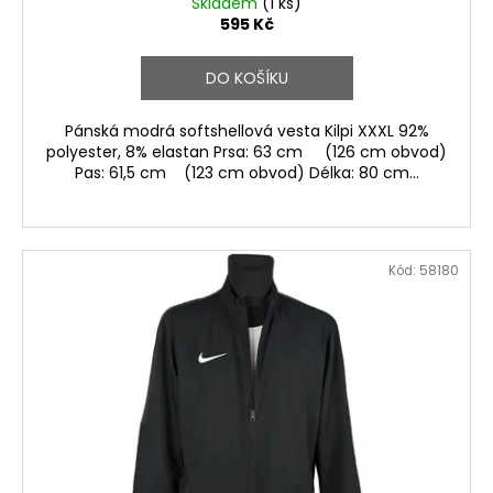
Skladem
(1 ks)
595 Kč
DO KOŠÍKU
Pánská modrá softshellová vesta Kilpi XXXL 92%
polyester, 8% elastan Prsa: 63 cm (126 cm obvod)
Pas: 61,5 cm (123 cm obvod) Délka: 80 cm...
Kód:
58180