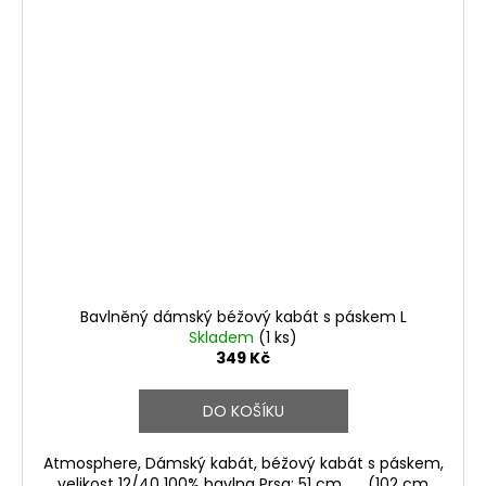
Bavlněný dámský béžový kabát s páskem L
Skladem
(1 ks)
349 Kč
DO KOŠÍKU
Atmosphere, Dámský kabát, béžový kabát s páskem,
velikost 12/40 100% bavlna Prsa: 51 cm (102 cm