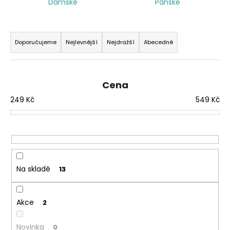
Dámské
Pánské
a
j
Ř
í
a
Doporučujeme
Nejlevnější
Nejdražší
Abecedně
t
z
?
e
n
Cena
í
249
Kč
549
Kč
p
HLEDAT
r
o
d
u
Na skladě
13
k
t
ů
Akce
2
Novinka
0