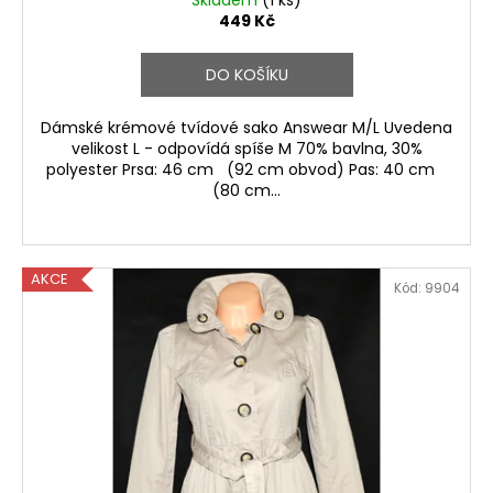
449 Kč
DO KOŠÍKU
Dámské krémové tvídové sako Answear M/L Uvedena
velikost L - odpovídá spíše M 70% bavlna, 30%
polyester Prsa: 46 cm (92 cm obvod) Pas: 40 cm
(80 cm...
AKCE
Kód:
9904