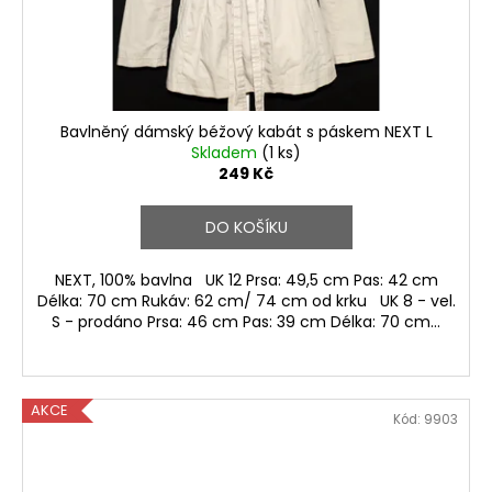
Bavlněný dámský béžový kabát s páskem NEXT L
Skladem
(1 ks)
249 Kč
DO KOŠÍKU
NEXT, 100% bavlna UK 12 Prsa: 49,5 cm Pas: 42 cm
Délka: 70 cm Rukáv: 62 cm/ 74 cm od krku UK 8 - vel.
S - prodáno Prsa: 46 cm Pas: 39 cm Délka: 70 cm...
AKCE
Kód:
9903