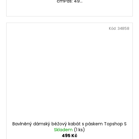
cmPas: 49...
Kód:
34858
Bavlněný dámský béžový kabát s páskem Topshop S
Skladem
(1 ks)
495 Kč