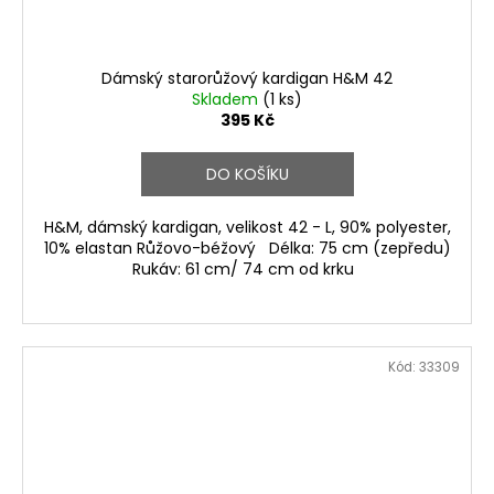
Dámský starorůžový kardigan H&M 42
Skladem
(1 ks)
395 Kč
DO KOŠÍKU
H&M, dámský kardigan, velikost 42 - L, 90% polyester,
10% elastan Růžovo-béžový Délka: 75 cm (zepředu)
Rukáv: 61 cm/ 74 cm od krku
Kód:
33309