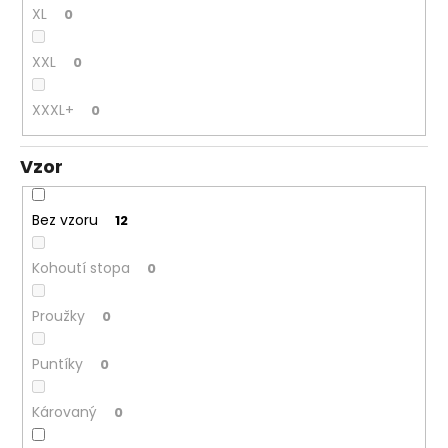
XL
0
XXL
0
XXXL+
0
Vzor
Bez vzoru
12
Kohoutí stopa
0
Proužky
0
Puntíky
0
Károvaný
0