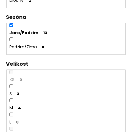
Dlouhý
2
Sezóna
Jaro/Podzim
13
Podzim/Zima
8
Velikost
XS
0
S
3
M
4
L
8