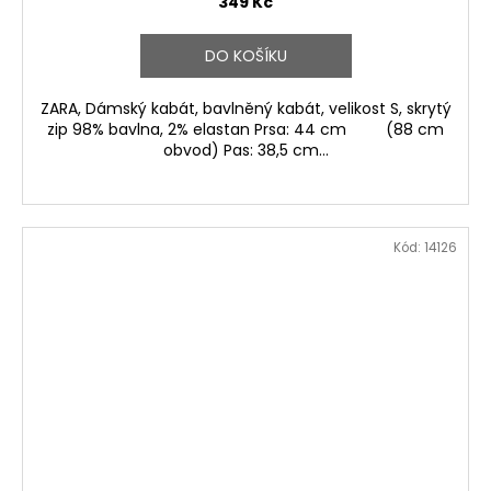
349 Kč
DO KOŠÍKU
ZARA, Dámský kabát, bavlněný kabát, velikost S, skrytý
zip 98% bavlna, 2% elastan Prsa: 44 cm (88 cm
obvod) Pas: 38,5 cm...
Kód:
14126