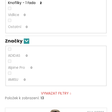
Knoflíky - 1 řada
2
Vidlice
0
Ostatní
0
Značky
ADIDAS
0
Alpine Pro
0
AMISU
0
VYMAZAT FILTRY
Položek k zobrazení:
13
V