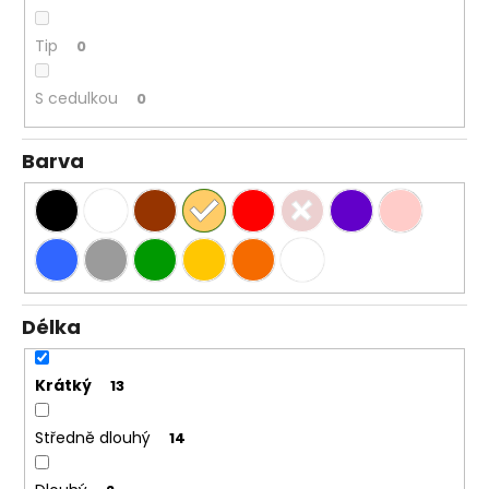
Tip
0
S cedulkou
0
Barva
Délka
Krátký
13
Středně dlouhý
14