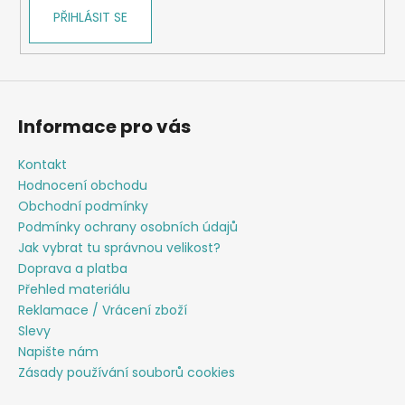
v
PŘIHLÁSIT SE
k
y
v
ý
p
Informace pro vás
i
s
Kontakt
u
Hodnocení obchodu
Obchodní podmínky
Podmínky ochrany osobních údajů
Jak vybrat tu správnou velikost?
Doprava a platba
Přehled materiálu
Reklamace / Vrácení zboží
Slevy
Napište nám
Zásady používání souborů cookies