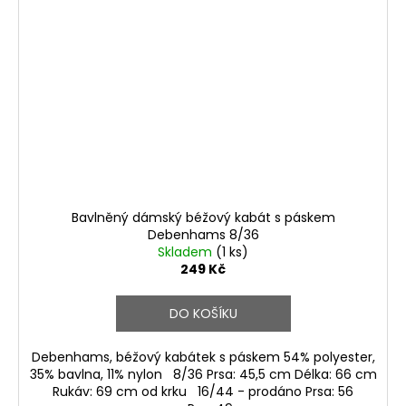
Bavlněný dámský béžový kabát s páskem
Debenhams 8/36
Skladem
(1 ks)
249 Kč
DO KOŠÍKU
Debenhams, béžový kabátek s páskem 54% polyester,
35% bavlna, 11% nylon 8/36 Prsa: 45,5 cm Délka: 66 cm
Rukáv: 69 cm od krku 16/44 - prodáno Prsa: 56