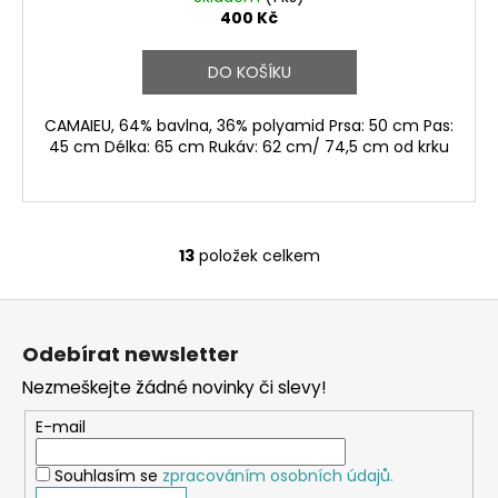
400 Kč
DO KOŠÍKU
CAMAIEU, 64% bavlna, 36% polyamid Prsa: 50 cm Pas:
45 cm Délka: 65 cm Rukáv: 62 cm/ 74,5 cm od krku
13
položek celkem
O
v
Z
l
á
á
Odebírat newsletter
d
p
a
Nezmeškejte žádné novinky či slevy!
a
c
t
E-mail
í
í
p
Souhlasím se
zpracováním osobních údajů.
r