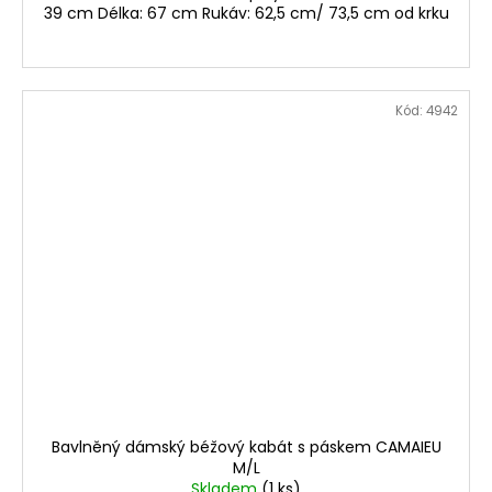
39 cm Délka: 67 cm Rukáv: 62,5 cm/ 73,5 cm od krku
Kód:
4942
Bavlněný dámský béžový kabát s páskem CAMAIEU
M/L
Skladem
(1 ks)