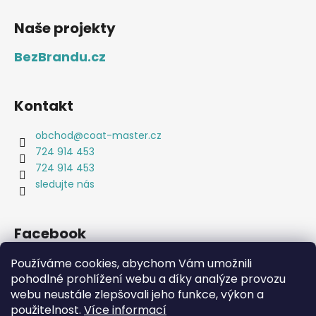
Naše projekty
BezBrandu.cz
Kontakt
obchod
@
coat-master.cz
724 914 453
724 914 453
sledujte nás
Facebook
Používáme cookies, abychom Vám umožnili
pohodlné prohlížení webu a díky analýze provozu
webu neustále zlepšovali jeho funkce, výkon a
Coat-Master.cz
Doplňky ve 100% kvalitě za 10% ceny
použitelnost.
Více informací