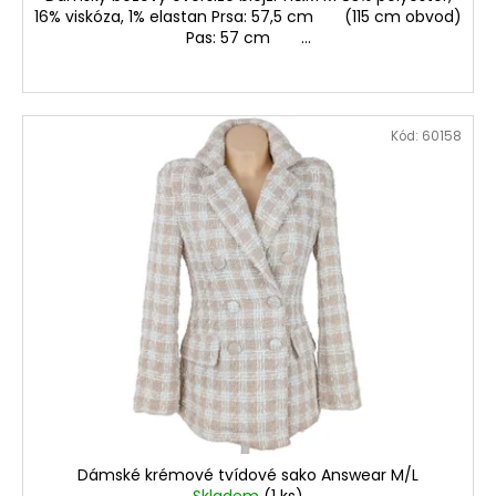
16% viskóza, 1% elastan Prsa: 57,5 cm (115 cm obvod)
Pas: 57 cm ...
Kód:
60158
Dámské krémové tvídové sako Answear M/L
Skladem
(1 ks)