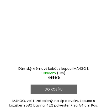
Dámský krémový kabát s kapucí MANGO L
Skladem
(1 ks)
449 Kč
DO KOŠÍKU
MANGO, vel. L, zateplený, na zip a cvoky, kapuce s
kožíškem 58% bavlna, 42% polyester Prsa: 54 cm Pas: