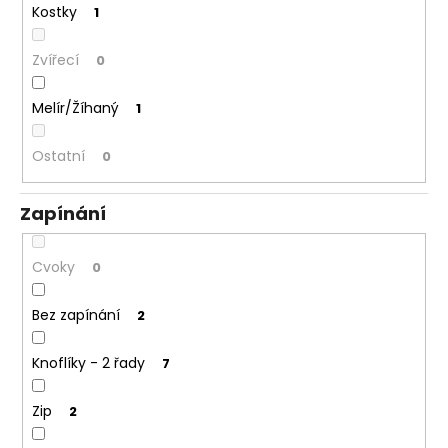
Kostky
1
Zvířecí
0
Melír/Žíhaný
1
Ostatní
0
Zapínání
Cvoky
0
Bez zapínání
2
Knoflíky - 2 řady
7
Zip
2