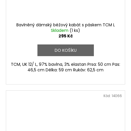
Bavlněný dámský béžový kabát s páskem TCM L
Skladem
(1 ks)
295 Kč
DO KOŠÍKU
TCM, UK 12/ L, 97% bavlna, 3% elastan Prsa: 50 cm Pas:
46,5 cm Délka: 59 cm Rukáv: 62,5 cm
Kód:
14066