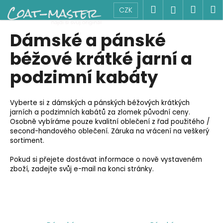
K
Přejít
Hledat
Náku
M
Přihlášen
CZK
na
o
obsah
Zpět
Zpět
košík
š
Dámské a pánské
í
C
béžové krátké jarní a
k
o
podzimní kabáty
p
o
Vyberte si z dámských a pánských béžových krátkých
t
jarních a podzimních kabátů za zlomek původní ceny.
ř
Osobně vybíráme pouze kvalitní oblečení z řad použitého /
e
second-handového oblečení. Záruka na vrácení na veškerý
sortiment.
b
u
Pokud si přejete dostávat informace o nově vystaveném
j
zboží, zadejte svůj e-mail na konci stránky.
e
t
e
n