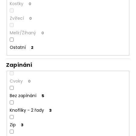
Kostky
0
Zvířecí
0
Melír/Žíhaný
0
Ostatní
2
Zapínání
Cvoky
0
Bez zapínání
5
Knoflíky - 2 řady
3
Zip
3