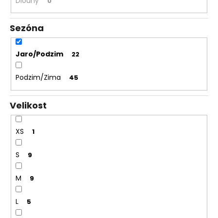
Dlouhý
0
Sezóna
Jaro/Podzim
22
Podzim/Zima
45
Velikost
XS
1
S
9
M
9
L
5