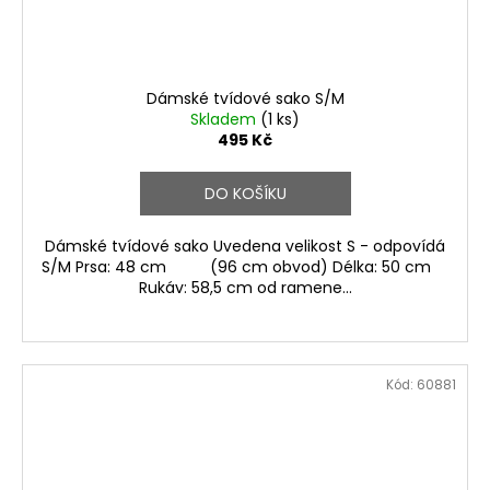
Dámské tvídové sako S/M
Skladem
(1 ks)
495 Kč
DO KOŠÍKU
Dámské tvídové sako Uvedena velikost S - odpovídá
S/M Prsa: 48 cm (96 cm obvod) Délka: 50 cm
Rukáv: 58,5 cm od ramene...
Kód:
60881