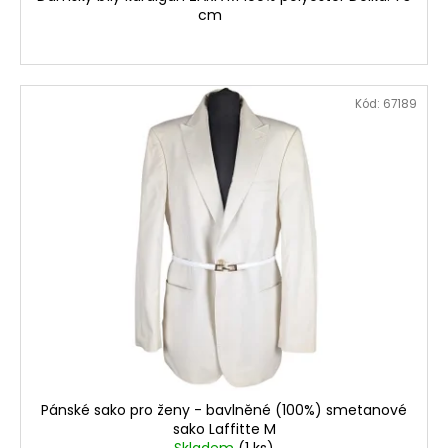
cm
Kód:
67189
Pánské sako pro ženy - bavlněné (100%) smetanové
sako Laffitte M
Skladem
(1 ks)