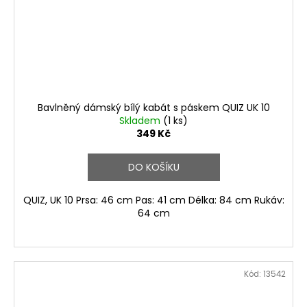
Bavlněný dámský bílý kabát s páskem QUIZ UK 10
Skladem
(1 ks)
349 Kč
DO KOŠÍKU
QUIZ, UK 10 Prsa: 46 cm Pas: 41 cm Délka: 84 cm Rukáv:
64 cm
Kód:
13542