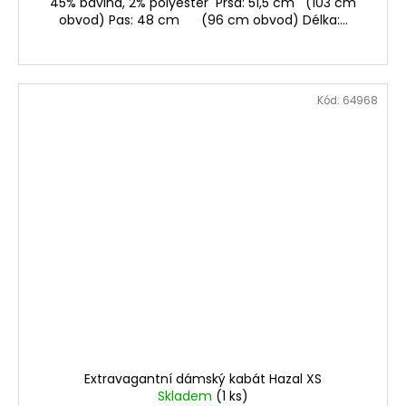
45% bavlna, 2% polyester Prsa: 51,5 cm (103 cm
obvod) Pas: 48 cm (96 cm obvod) Délka:...
Kód:
64968
Extravagantní dámský kabát Hazal XS
Skladem
(1 ks)