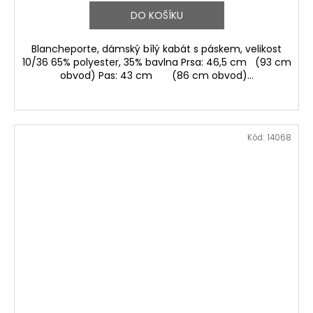
DO KOŠÍKU
Blancheporte, dámský bílý kabát s páskem, velikost
10/36 65% polyester, 35% bavlna Prsa: 46,5 cm (93 cm
obvod) Pas: 43 cm (86 cm obvod)...
Kód:
14068