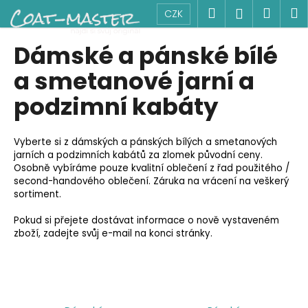
K
Přejít
Hledat
Náku
M
Přihlášen
CZK
na
o
obsah
Zpět
Zpět
košík
š
Dámské a pánské bílé
í
C
a smetanové jarní a
k
o
podzimní kabáty
p
o
Vyberte si z dámských a pánských bílých a smetanových
t
jarních a podzimních kabátů za zlomek původní ceny.
ř
Osobně vybíráme pouze kvalitní oblečení z řad použitého /
e
second-handového oblečení. Záruka na vrácení na veškerý
sortiment.
b
u
Pokud si přejete dostávat informace o nově vystaveném
j
zboží, zadejte svůj e-mail na konci stránky.
e
t
e
n