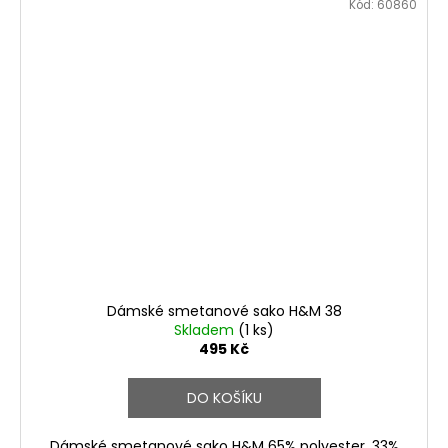
Kód:
60860
Dámské smetanové sako H&M 38
Skladem
(1 ks)
495 Kč
DO KOŠÍKU
Dámské smetanové sako H&M 65% polyester, 33%