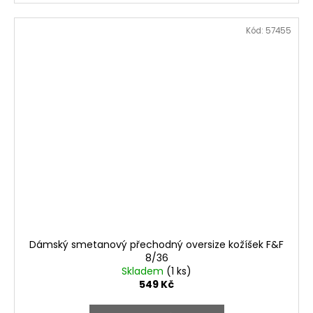
Kód:
57455
Dámský smetanový přechodný oversize kožíšek F&F
8/36
Skladem
(1 ks)
549 Kč