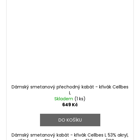
Dámský smetanový přechodný kabát - křivák Cellbes
L
Skladem
(1 ks)
649 Kč
DO KOŠÍKU
Dámský smetanový kabát - křivák Cellbes L 53% akryl,