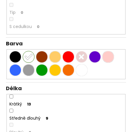
Tip
0
S cedulkou
0
Barva
Délka
Krátký
13
Středně dlouhý
9