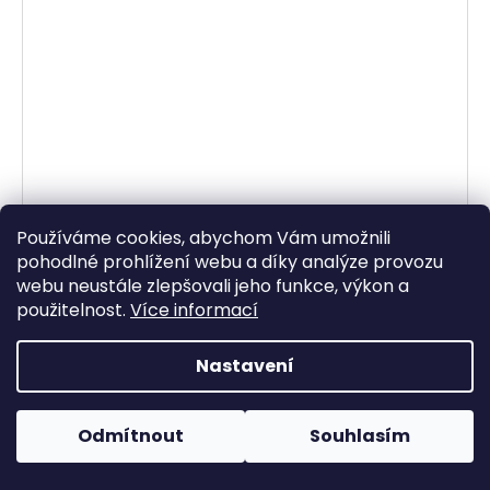
Používáme cookies, abychom Vám umožnili
pohodlné prohlížení webu a díky analýze provozu
Bavlněný dámský smetanový kabátek H&M L
webu neustále zlepšovali jeho funkce, výkon a
Skladem
(1 ks)
použitelnost.
Více informací
199 Kč
Nastavení
DO KOŠÍKU
H&M, UK 12/ L Prsa: 50 cm Délka: 51 cm Rukáv: 63 cm
Odmítnout
Souhlasím