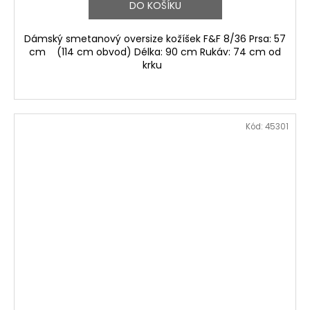
DO KOŠÍKU
Dámský smetanový oversize kožíšek F&F 8/36 Prsa: 57
cm (114 cm obvod) Délka: 90 cm Rukáv: 74 cm od
krku
Kód:
45301