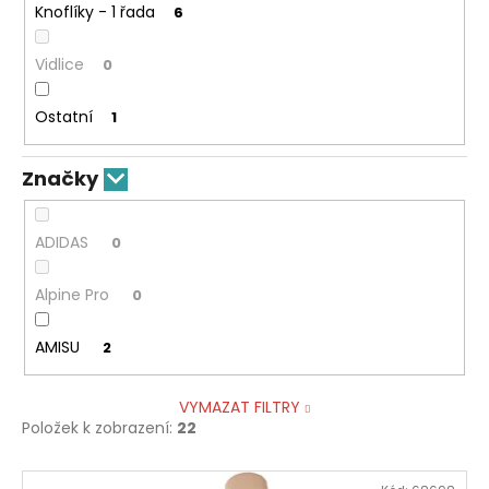
Knoflíky - 1 řada
6
Vidlice
0
Ostatní
1
Značky
ADIDAS
0
Alpine Pro
0
AMISU
2
VYMAZAT FILTRY
Položek k zobrazení:
22
V