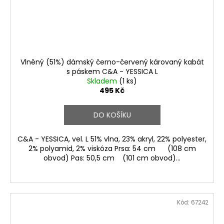
Vlněný (51%) dámský černo-červený károvaný kabát
s páskem C&A - YESSICA L
Skladem
(1 ks)
495 Kč
DO KOŠÍKU
C&A - YESSICA, vel. L 51% vlna, 23% akryl, 22% polyester,
2% polyamid, 2% viskóza Prsa: 54 cm (108 cm
obvod) Pas: 50,5 cm (101 cm obvod)...
Kód:
67242