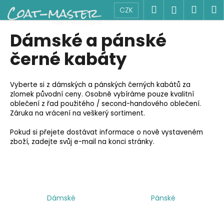
K
Přejít
Hledat
Náku
M
Přihlášen
CZK
na
o
obsah
Zpět
Zpět
košík
š
Dámské a pánské
í
C
černé kabáty
k
o
p
Vyberte si z dámských a pánských černých kabátů za
o
zlomek původní ceny. Osobně vybíráme pouze kvalitní
t
oblečení z řad použitého / second-handového oblečení.
Záruka na vrácení na veškerý sortiment.
ř
e
Pokud si přejete dostávat informace o nově vystaveném
zboží, zadejte svůj e-mail na konci stránky.
b
u
j
e
t
Dámské
Pánské
e
n