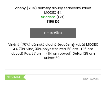
Vlněný (70%) dámský dlouhý šedočerný kabát
MODEX 44
Skladem
(1 ks)
1 190 Kč
DO KOŠÍKU
Vlněný (70%) dámský dlouhý šedočerný kabát MODEX
44 70% vlna, 30% polyester Prsa: 58 cm (116 cm
obvod) Pas: 57 cm (114 cm obvod) Délka: 129 cm
Rukáv: 59...
NOVINKA
Kód:
67296