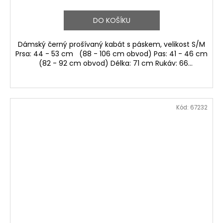
DO KOŠÍKU
Dámský černý prošívaný kabát s páskem, velikost S/M
Prsa: 44 - 53 cm (88 - 106 cm obvod) Pas: 41 - 46 cm
(82 - 92 cm obvod) Délka: 71 cm Rukáv: 66...
Kód:
67232