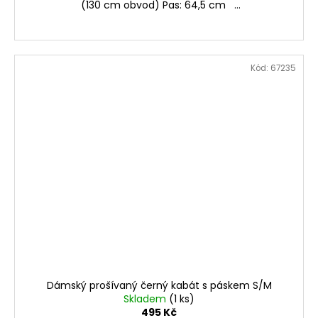
(130 cm obvod) Pas: 64,5 cm ...
Kód:
67235
Dámský prošívaný černý kabát s páskem S/M
Skladem
(1 ks)
495 Kč