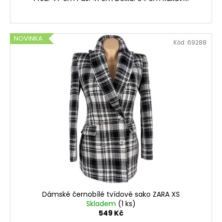
NOVINKA
Kód:
69288
Dámské černobílé tvídové sako ZARA XS
Skladem
(1 ks)
549 Kč