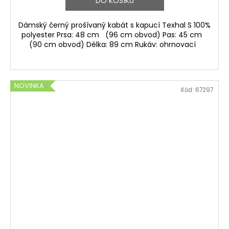
DO KOŠÍKU
Dámský černý prošívaný kabát s kapucí Texhal S 100%
polyester Prsa: 48 cm (96 cm obvod) Pas: 45 cm
(90 cm obvod) Délka: 89 cm Rukáv: ohrnovací
NOVINKA
Kód:
67297