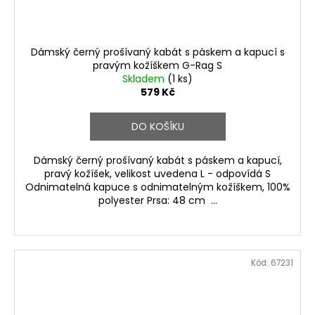
Dámský černý prošívaný kabát s páskem a kapucí s
pravým kožíškem G-Rag S
Skladem
(1 ks)
579 Kč
DO KOŠÍKU
Dámský černý prošívaný kabát s páskem a kapucí,
pravý kožíšek, velikost uvedena L - odpovídá S
Odnimatelná kapuce s odnimatelným kožíškem, 100%
polyester Prsa: 48 cm ...
Kód:
67231