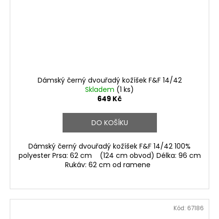
Dámský černý dvouřadý kožíšek F&F 14/42
Skladem
(1 ks)
649 Kč
DO KOŠÍKU
Dámský černý dvouřadý kožíšek F&F 14/42 100%
polyester Prsa: 62 cm (124 cm obvod) Délka: 96 cm
Rukáv: 62 cm od ramene
Kód:
67186