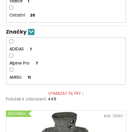
Vidlice
1
Ostatní
20
Značky
ADIDAS
1
Alpine Pro
7
AMISU
11
VYMAZAT FILTRY
Položek k zobrazení:
449
V
NOVINKA
Kód:
70057
ý
p