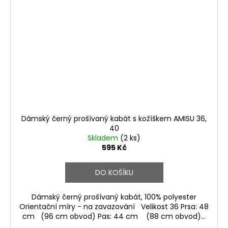
Dámský černý prošívaný kabát s kožíškem AMISU 36,
40
Skladem
(2 ks)
595 Kč
DO KOŠÍKU
Dámský černý prošívaný kabát, 100% polyester
Orientační míry - na zavazování Velikost 36 Prsa: 48
cm (96 cm obvod) Pas: 44 cm (88 cm obvod)...