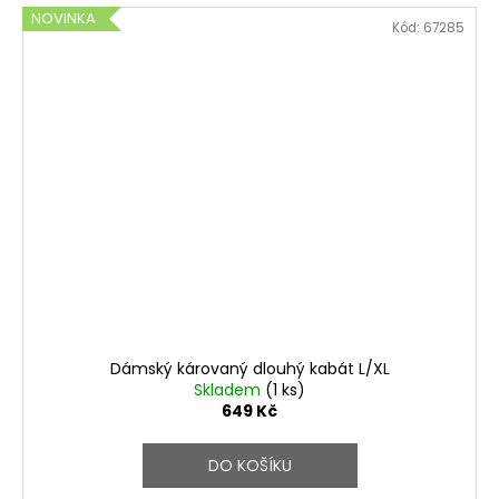
NOVINKA
Kód:
67285
Dámský károvaný dlouhý kabát L/XL
Skladem
(1 ks)
649 Kč
DO KOŠÍKU