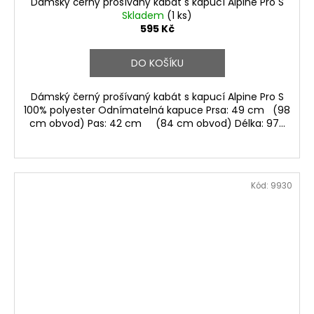
Dámský černý prošívaný kabát s kapucí Alpine Pro S
Skladem
(1 ks)
595 Kč
DO KOŠÍKU
Dámský černý prošívaný kabát s kapucí Alpine Pro S
100% polyester Odnímatelná kapuce Prsa: 49 cm (98
cm obvod) Pas: 42 cm (84 cm obvod) Délka: 97...
Kód:
9930