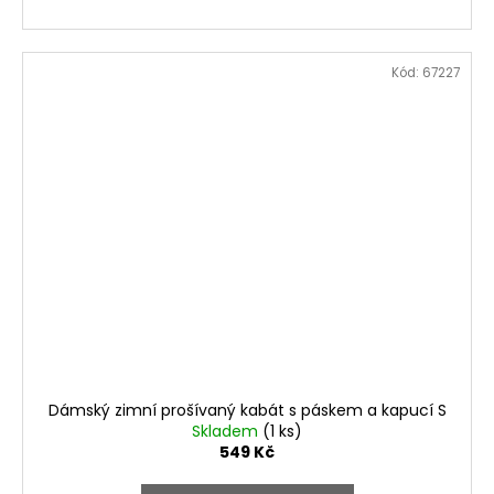
Kód:
67227
Dámský zimní prošívaný kabát s páskem a kapucí S
Skladem
(1 ks)
549 Kč