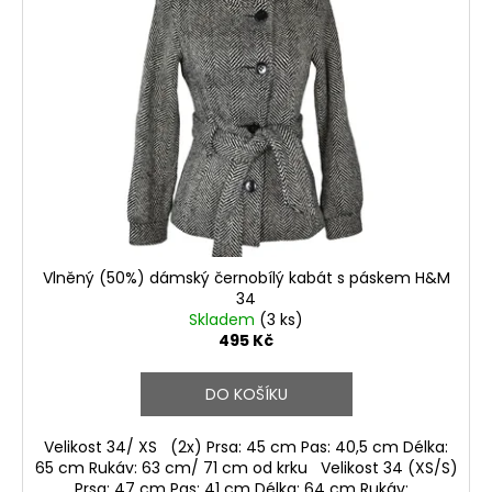
i
s
p
r
o
d
u
k
t
ů
Vlněný (50%) dámský černobílý kabát s páskem H&M
34
Skladem
(3 ks)
495 Kč
DO KOŠÍKU
Velikost 34/ XS (2x) Prsa: 45 cm Pas: 40,5 cm Délka:
65 cm Rukáv: 63 cm/ 71 cm od krku Velikost 34 (XS/S)
Prsa: 47 cm Pas: 41 cm Délka: 64 cm Rukáv:...