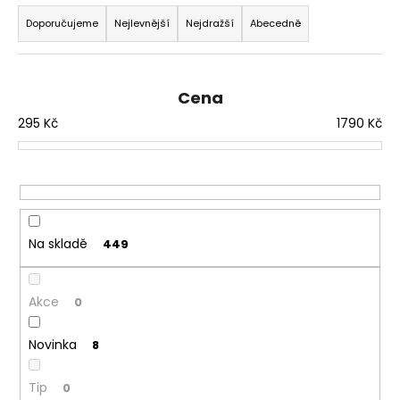
Ř
a
a
Doporučujeme
Nejlevnější
Nejdražší
Abecedně
j
z
í
e
t
n
Cena
?
í
295
Kč
1790
Kč
p
r
o
d
HLEDAT
u
Na skladě
449
k
t
ů
Akce
0
Novinka
8
Tip
0