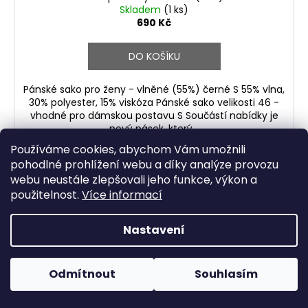
Skladem
(1 ks)
690 Kč
DO KOŠÍKU
Pánské sako pro ženy - vlněné (55%) černé S 55% vlna,
30% polyester, 15% viskóza Pánské sako velikosti 46 -
vhodné pro dámskou postavu S Součástí nabídky je
nový pásek, který...
Používáme cookies, abychom Vám umožnili
pohodlné prohlížení webu a díky analýze provozu
webu neustále zlepšovali jeho funkce, výkon a
Kód:
67179
použitelnost.
Více informací
Nastavení
Odmítnout
Souhlasím