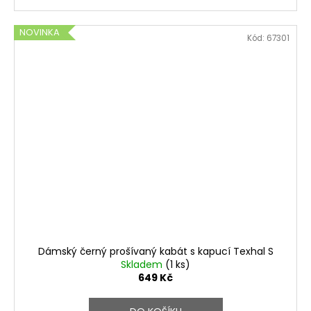
NOVINKA
Kód:
67301
Dámský černý prošívaný kabát s kapucí Texhal S
Skladem
(1 ks)
649 Kč