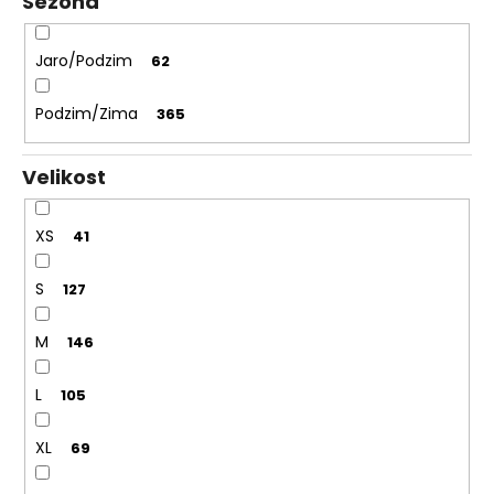
Sezóna
Jaro/Podzim
62
Podzim/Zima
365
Velikost
XS
41
S
127
M
146
L
105
XL
69