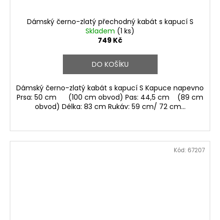
Dámský černo-zlatý přechodný kabát s kapucí S
Skladem
(1 ks)
749 Kč
DO KOŠÍKU
Dámský černo-zlatý kabát s kapucí S Kapuce napevno
Prsa: 50 cm (100 cm obvod) Pas: 44,5 cm (89 cm
obvod) Délka: 83 cm Rukáv: 59 cm/ 72 cm...
Kód:
67207