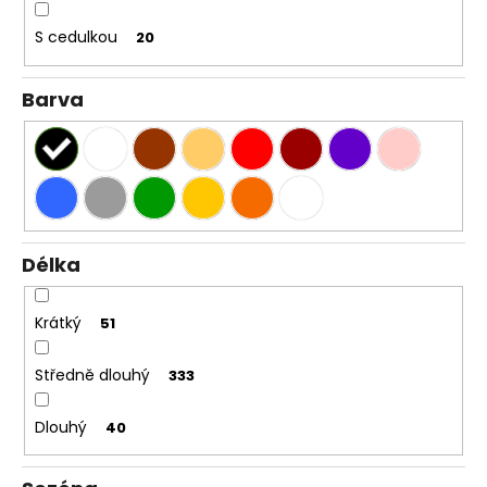
S cedulkou
20
Barva
Délka
Krátký
51
Středně dlouhý
333
Dlouhý
40