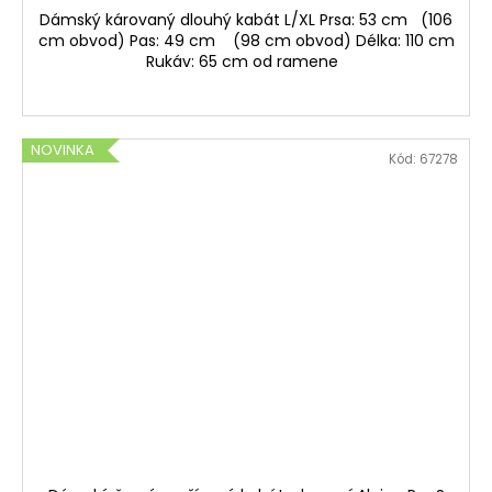
Dámský károvaný dlouhý kabát L/XL Prsa: 53 cm (106
cm obvod) Pas: 49 cm (98 cm obvod) Délka: 110 cm
Rukáv: 65 cm od ramene
NOVINKA
Kód:
67278