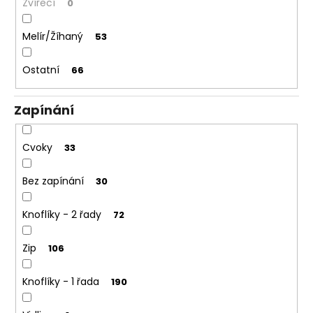
Zvířecí
0
Melír/Žíhaný
53
Ostatní
66
Zapínání
Cvoky
33
Bez zapínání
30
Knoflíky - 2 řady
72
Zip
106
Knoflíky - 1 řada
190