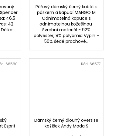
uhovaný
Péřový dámský černý kabát s
&Spencer
páskem a kapucí MANGO M
sa: 46,5
Odnímatelná kapuce s
as: 42
odnímatelnou kožešinou
lka:...
Svrchní materiál - 92%
polyester, 8% polyamid Výplň -
50% šedé prachové...
ód:
66580
Kód:
66577
ský
Dámský černý dlouhý oversize
t Esprit
kožíšek Andy Moda S