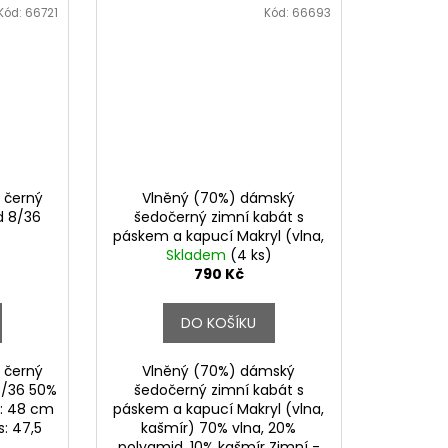
Kód:
66721
Kód:
66693
 černý
Vlněný (70%) dámský
d 8/36
šedočerný zimní kabát s
páskem a kapucí Makryl (vlna,
kašmír) 38, 46, 48
Skladem
(4 ks)
790 Kč
DO KOŠÍKU
 černý
Vlněný (70%) dámský
8/36 50%
šedočerný zimní kabát s
sa: 48 cm
páskem a kapucí Makryl (vlna,
: 47,5
kašmír) 70% vlna, 20%
.
polyamid, 10% kašmír Zimní -