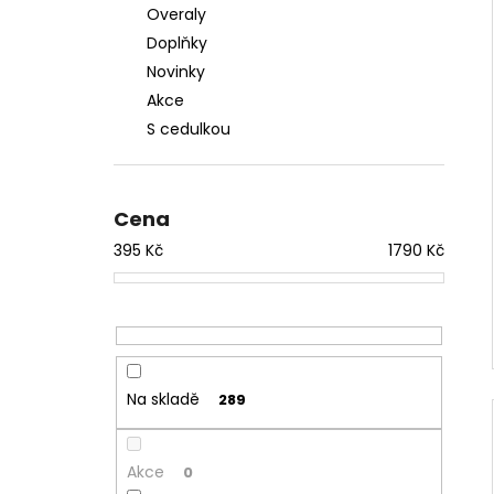
Overaly
Doplňky
Novinky
Akce
S cedulkou
Cena
395
Kč
1790
Kč
Na skladě
289
Akce
0