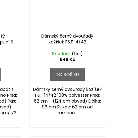
atý
Dámský černý dvouřadý
pucí S
kožíšek F&F 14/42
Skladem
(1 ks)
649 Kč
DO KOŠÍKU
abát s
Dámský černý dvouřadý kožíšek
no Prsa:
F&F 14/42 100% polyester Prsa:
d) Pas:
62 cm (124 cm obvod) Délka:
bvod)
96 cm Rukáv: 62 cm od
9 cm/ 72
ramene