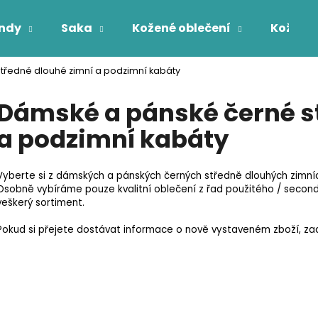
ndy
Saka
Kožené oblečení
Kožichy
tředně dlouhé zimní a podzimní kabáty
Co potřebujete najít?
Dámské a pánské černé s
a podzimní kabáty
HLEDAT
Vyberte si z dámských a pánských černých středně dlouhých zimní
Osobně vybíráme pouze kvalitní oblečení z řad použitého / secon
veškerý sortiment.
Pokud si přejete dostávat informace o nově vystaveném zboží, zade