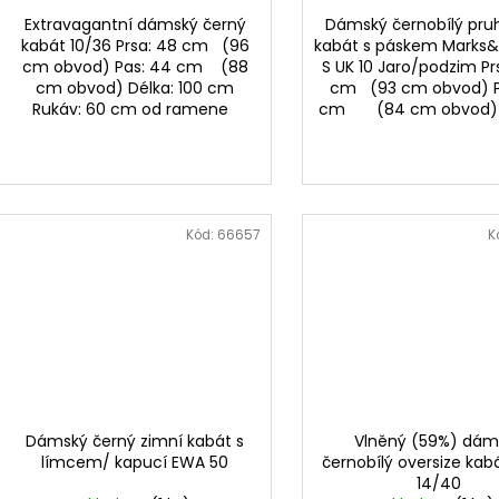
Extravagantní dámský černý
Dámský černobílý pr
kabát 10/36 Prsa: 48 cm (96
kabát s páskem Marks
cm obvod) Pas: 44 cm (88
S UK 10 Jaro/podzim Pr
cm obvod) Délka: 100 cm
cm (93 cm obvod) P
Rukáv: 60 cm od ramene
cm (84 cm obvod) Dé
Kód:
66657
K
Dámský černý zimní kabát s
Vlněný (59%) dám
límcem/ kapucí EWA 50
černobílý oversize kabá
14/40