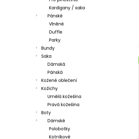
l
Kardigany / saka
Pánské
Vlněné
Duffle
Parky
Bundy
Saka
Dámská
Pánská
Kožené oblečení
Kožichy
Umělá kožešina
Pravá kožešina
Boty
Dámské
Polobotky
Kotníkové