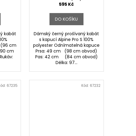
595 Kč
DO KOŠÍKU
ý kabát
Dámský černý prošívaný kabát
100%
s kapucí Alpine Pro S 100%
m (96 cm
polyester Odnímatelná kapuce
(90 cm
Prsa: 49 cm (98 cm obvod)
Rukáv:
Pas: 42 cm (84 cm obvod)
Délka: 97...
Kód:
67235
Kód:
67232