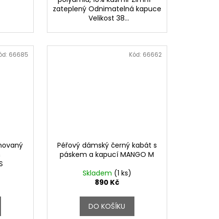
zateplený Odnimatelná kapuce
Velikost 38...
ód:
66685
Kód:
66662
uhovaný
Péřový dámský černý kabát s
m
páskem a kapucí MANGO M
S
Skladem
(1 ks)
890 Kč
DO KOŠÍKU