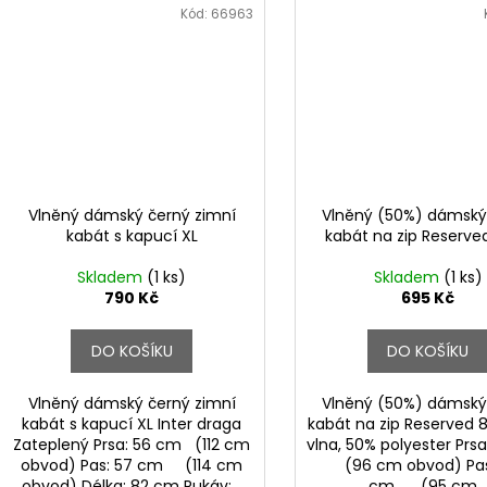
Kód:
66963
Vlněný dámský černý zimní
Vlněný (50%) dámský
kabát s kapucí XL
kabát na zip Reserve
Skladem
(1 ks)
Skladem
(1 ks)
790 Kč
695 Kč
DO KOŠÍKU
DO KOŠÍKU
Vlněný dámský černý zimní
Vlněný (50%) dámský
kabát s kapucí XL Inter draga
kabát na zip Reserved 
Zateplený Prsa: 56 cm (112 cm
vlna, 50% polyester Pr
obvod) Pas: 57 cm (114 cm
(96 cm obvod) Pas
obvod) Délka: 82 cm Rukáv:...
cm (95 cm..