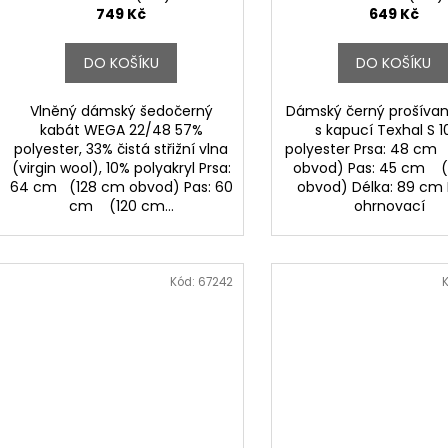
t
749 Kč
649 Kč
ů
DO KOŠÍKU
DO KOŠÍKU
Vlněný dámský šedočerný
Dámský černý prošívan
kabát WEGA 22/48 57%
s kapucí Texhal S 
polyester, 33% čistá střižní vlna
polyester Prsa: 48 c
(virgin wool), 10% polyakryl Prsa:
obvod) Pas: 45 cm 
64 cm (128 cm obvod) Pas: 60
obvod) Délka: 89 cm 
cm (120 cm...
ohrnovací
Kód:
67242