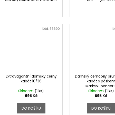
Kód:
66690
K
Extravagantní dámský černý
Dámský černobílý pr
kabát 10/36
kabát s páske
Marks&Spencer 
Skladem
(1 ks)
Skladem
(1 ks)
695 Kč
595 Kč
DO KOŠÍKU
DO KOŠÍKU