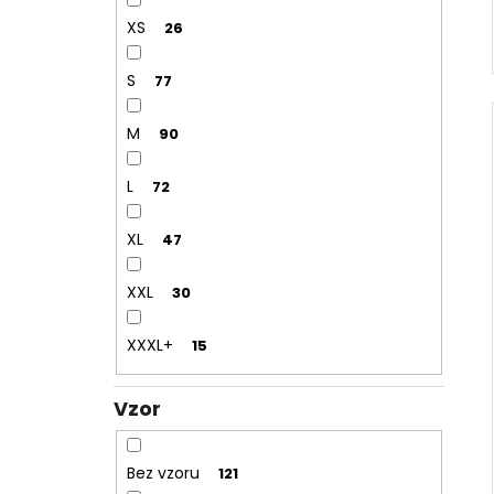
XS
26
S
77
M
90
L
72
XL
47
XXL
30
XXXL+
15
Vzor
Bez vzoru
121