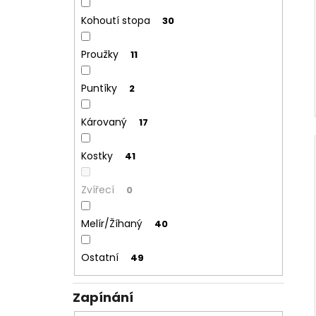
Kohoutí stopa
30
Proužky
11
Puntíky
2
Károvaný
17
Kostky
41
Zvířecí
0
Melír/Žíhaný
40
Ostatní
49
Zapínání