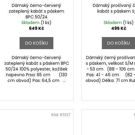
Dámský černo-červený
Dámský prošívaný 
zateplený kabát s páskem
kabát s páskem 
BPC 50/24
Skladem
(1 ks)
Skladem
(1 ks)
649 Kč
495 Kč
DO KOŠÍKU
DO KOŠÍKU
Dámský černo-červený
Dámský černý prošívan
zateplený kabát s páskem BPC
s páskem, velikost S/M 
50/24 100% polyester, kožíšek
- 53 cm (88 - 106 cm
napevno Prsa: 65 cm (130
Pas: 41 - 46 cm (82 
cm obvod) Pas: 64,5 cm ...
obvod) Délka: 71 cm Ruk
Kód:
67227