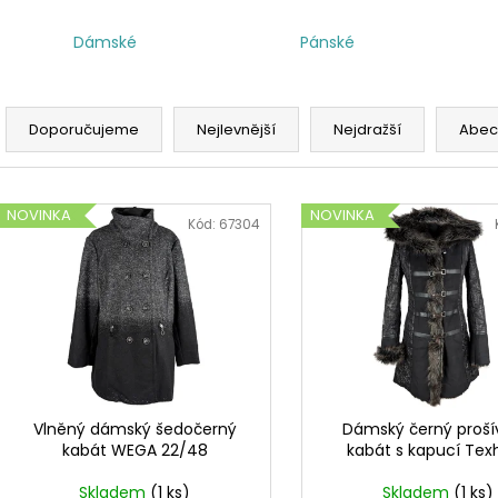
Dámské
Pánské
Ř
a
Doporučujeme
Nejlevnější
Nejdražší
Abec
z
e
V
n
NOVINKA
NOVINKA
ý
Kód:
67304
í
p
p
i
r
s
o
p
d
r
u
o
k
d
Vlněný dámský šedočerný
Dámský černý proš
t
kabát WEGA 22/48
kabát s kapucí Texh
u
ů
k
Skladem
(1 ks)
Skladem
(1 ks)