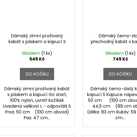
Dámský zimní prošívaný
Dámský černo-zl
kabát s páskem a kapucí S
přechodný kabát s ka
Skladem
(1 ks)
Skladem
(1 ks)
549 Kč
749 Kč
DO KOŠÍKU
DO KOŠÍKU
Dámský zimní prošívaný kabát
Dámský černo-zlatý k
s páskem a kapucí Go start,
kapucí S Kapuce napev
100% nylon, uvnitř kožíšek
50 cm (100 cm obvo
Uvedena velikost L - odpovídá S
44,5 cm (89 cm o
Prsa: 50 cm (100 cm obvod)
Délka: 83 cm Rukáv: 5
Pas: 47 cm...
cm...