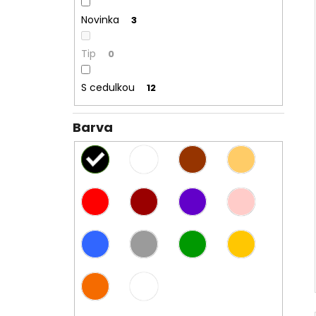
Novinka
3
Tip
0
S cedulkou
12
Barva