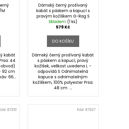
černý
Dámský černý prošívaný
S/M
kabát s páskem a kapucí s
pravým kožíškem G-Rag S
Skladem
(1 ks)
579 Kč
DO KOŠÍKU
ý kabát
Dámský černý prošívaný kabát
Prsa: 44
s páskem a kapucí, pravý
 obvod)
kožíšek, velikost uvedena L -
- 92 cm
odpovídá S Odnimatelná
áv: 66...
kapuce s odnimatelným
kožíškem, 100% polyester Prsa:
48 cm ...
Kód:
67210
Kód:
67207