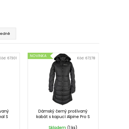
edně
NOVINKA
Kód:
67301
Kód:
67278
ívaný
Dámský černý prošívaný
al S
kabát s kapucí Alpine Pro S
Skladem
(1 ks)