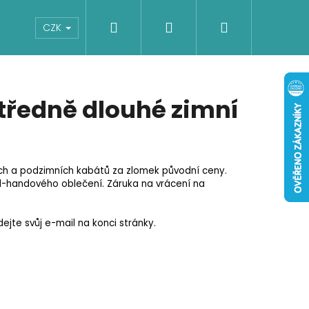
Hledat
Přihlášení
Nákupní
Boty
Dětské
Šaty
Overaly
CZK
košík
tředně dlouhé zimní
ch a podzimních kabátů za zlomek původní ceny.
d-handového oblečení. Záruka na vrácení na
jte svůj e-mail na konci stránky.