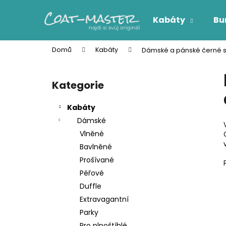
K
Přejít
na
o
Kabáty
Bu
obsah
Zpět
Zpět
š
do
do
í
Domů
Kabáty
Dámské a pánské černé s
k
obchodu
obchodu
P
o
Kategorie
Přeskočit
s
kategorie
t
Kabáty
r
Dámské
a
Vlněné
n
Bavlněné
n
Prošívané
í
Péřové
p
Duffle
a
Extravagantní
n
Parky
e
Pro plnoštíhlé