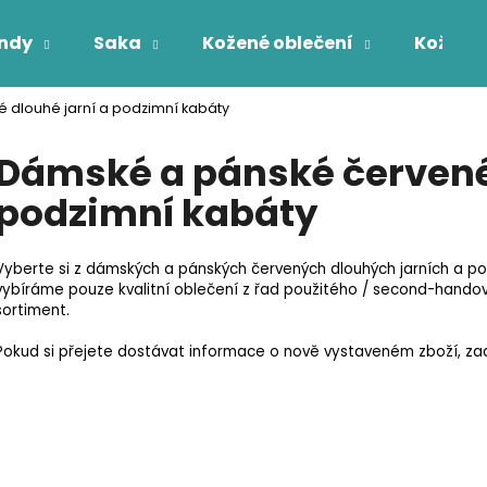
ndy
Saka
Kožené oblečení
Kožichy
 dlouhé jarní a podzimní kabáty
Co potřebujete najít?
Dámské a pánské červené 
podzimní kabáty
HLEDAT
Vyberte si z dámských a pánských červených dlouhých jarních a 
vybíráme pouze kvalitní oblečení z řad použitého / second-handov
sortiment.
Pokud si přejete dostávat informace o nově vystaveném zboží, zade