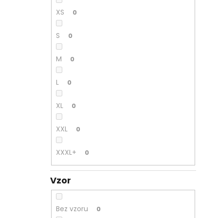
XS
0
S
0
M
0
L
0
XL
0
XXL
0
XXXL+
0
Vzor
Bez vzoru
0