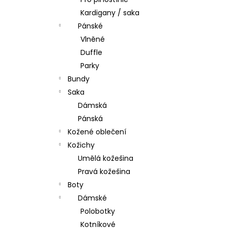
l
Kardigany / saka
Pánské
Vlněné
Duffle
Parky
Bundy
Saka
Dámská
Pánská
Kožené oblečení
Kožichy
Umělá kožešina
Pravá kožešina
Boty
Dámské
Polobotky
Kotníkové