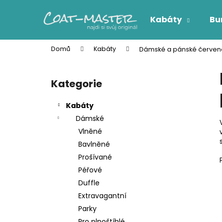
K
Přejít
na
o
Kabáty
Bu
obsah
Zpět
Zpět
š
do
do
í
Domů
Kabáty
Dámské a pánské červené
k
obchodu
obchodu
P
o
Kategorie
Přeskočit
s
kategorie
t
Kabáty
r
Dámské
a
Vlněné
n
Bavlněné
n
Prošívané
í
Péřové
p
Duffle
a
Extravagantní
n
Parky
e
Pro plnoštíhlé