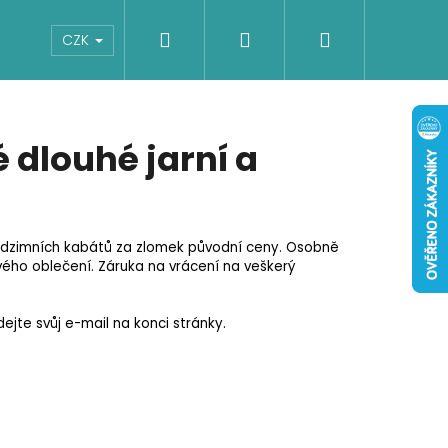
Hledat
Přihlášení
Nákupní
Boty
Dětské
Šaty
Overaly
CZK
košík
dlouhé jarní a
podzimních kabátů za zlomek původní ceny. Osobně
ého oblečení. Záruka na vrácení na veškerý
jte svůj e-mail na konci stránky.