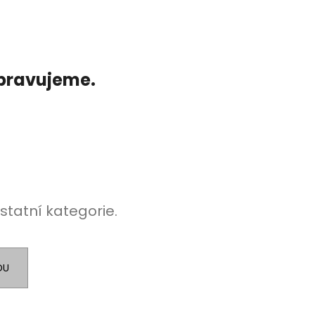
ipravujeme.
statní kategorie.
DU