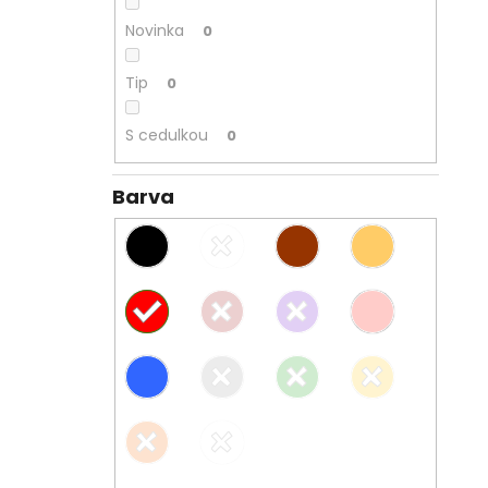
Novinka
0
Tip
0
S cedulkou
0
Barva