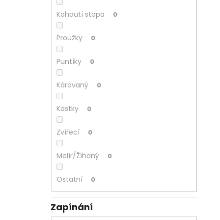
Kohoutí stopa
0
Proužky
0
Puntíky
0
Károvaný
0
Kostky
0
Zvířecí
0
Melír/Žíhaný
0
Ostatní
0
Zapínání