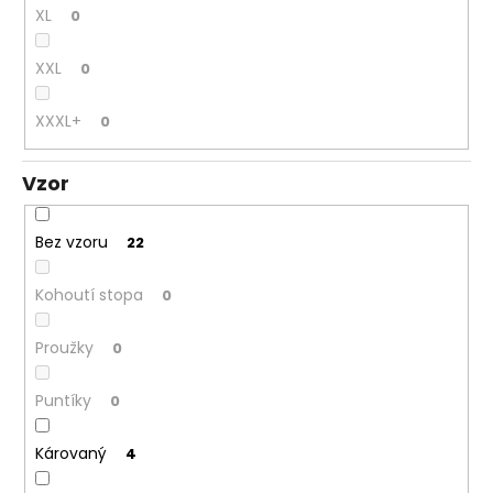
XL
0
XXL
0
XXXL+
0
Vzor
Bez vzoru
22
Kohoutí stopa
0
Proužky
0
Puntíky
0
Károvaný
4