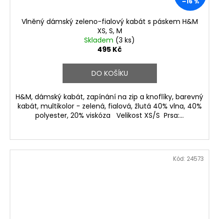
–16 %
Vlněný dámský zeleno-fialový kabát s páskem H&M
XS, S, M
Skladem
(3 ks)
495 Kč
DO KOŠÍKU
H&M, dámský kabát, zapínání na zip a knoflíky, barevný
kabát, multikolor - zelená, fialová, žlutá 40% vlna, 40%
polyester, 20% viskóza Velikost XS/S Prsa:...
Kód:
24573