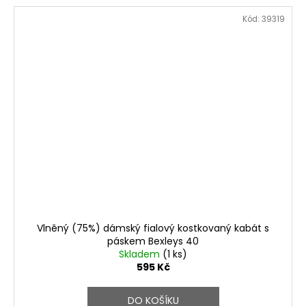
Kód:
39319
Vlněný (75%) dámský fialový kostkovaný kabát s
páskem Bexleys 40
Skladem
(1 ks)
595 Kč
DO KOŠÍKU