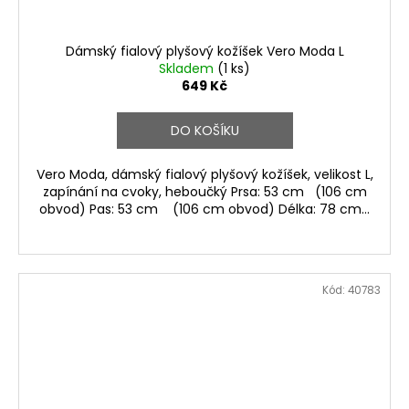
Dámský fialový plyšový kožíšek Vero Moda L
Skladem
(1 ks)
649 Kč
DO KOŠÍKU
Vero Moda, dámský fialový plyšový kožíšek, velikost L,
zapínání na cvoky, heboučký Prsa: 53 cm (106 cm
obvod) Pas: 53 cm (106 cm obvod) Délka: 78 cm...
Kód:
40783