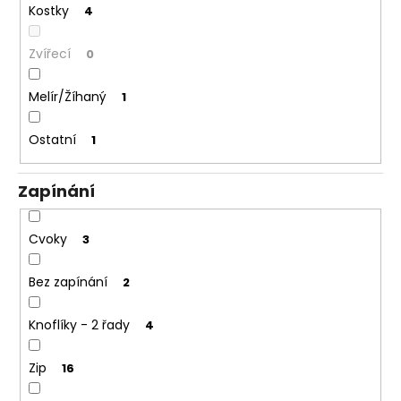
Kostky
4
Zvířecí
0
Melír/Žíhaný
1
Ostatní
1
Zapínání
Cvoky
3
Bez zapínání
2
Knoflíky - 2 řady
4
Zip
16