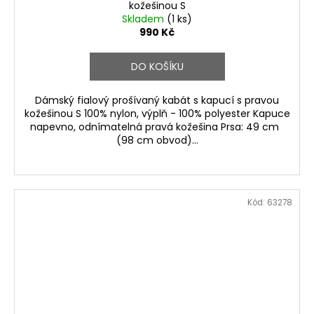
kožešinou S
Skladem
(1 ks)
990 Kč
DO KOŠÍKU
Dámský fialový prošívaný kabát s kapucí s pravou
kožešinou S 100% nylon, výplň - 100% polyester Kapuce
napevno, odnímatelná pravá kožešina Prsa: 49 cm
(98 cm obvod)...
Kód:
63278