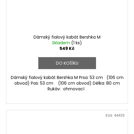
Dámský fialový kabát Bershka M
Skladem
(1 ks)
549 Kč
DO KOŠÍKU
Dámský fialový kabát Bershka M Prsa: 53 cm (106 cm
obvod) Pas: 53 cm (106 cm obvod) Délka: 80 cm
Rukáv: ohrnovací
Kód:
44436