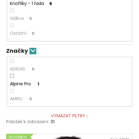
Knoflíky - 1 řada
6
Vidlice
0
Ostatní
0
Značky
ADIDAS
0
Alpine Pro
1
AMISU
0
VYMAZAT FILTRY
Položek k zobrazení:
31
V
NOVINKA