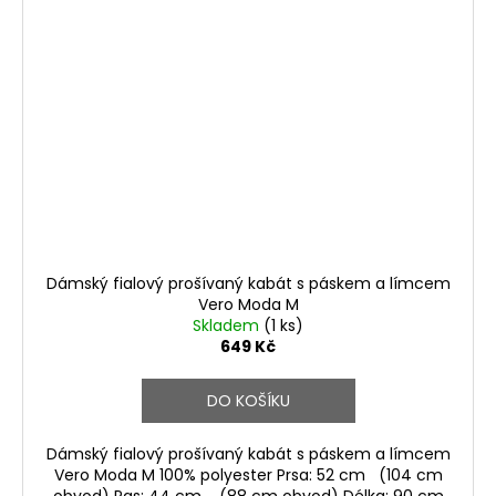
Dámský fialový prošívaný kabát s páskem a límcem
Vero Moda M
Skladem
(1 ks)
649 Kč
DO KOŠÍKU
Dámský fialový prošívaný kabát s páskem a límcem
Vero Moda M 100% polyester Prsa: 52 cm (104 cm
obvod) Pas: 44 cm (88 cm obvod) Délka: 90 cm