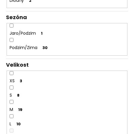
Dlouhý
2
Sezóna
Jaro/Podzim
1
Podzim/Zima
30
Velikost
XS
3
S
8
M
19
L
10