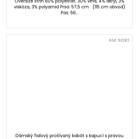
Oversize střih 60% polyester, 30% vlna, 4% akryl, 3%
viskóza, 3% polyamid Prsa: 57,5 cm (115 cm obvod)
Pas: 56...
Kód:
63282
Dámský fialový prošívaný kabát s kapucí s pravou