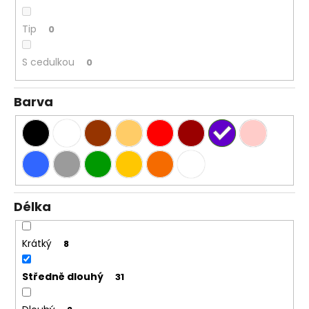
Tip
0
S cedulkou
0
Barva
Délka
Krátký
8
Středně dlouhý
31