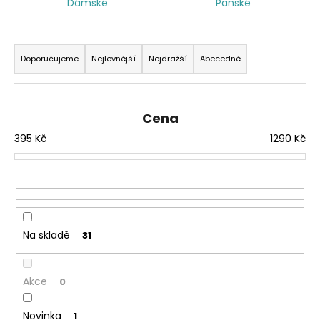
Dámské
Pánské
a
j
Ř
í
a
Doporučujeme
Nejlevnější
Nejdražší
Abecedně
t
z
?
e
n
Cena
í
395
Kč
1290
Kč
p
HLEDAT
r
o
d
u
Na skladě
31
k
t
ů
Akce
0
Novinka
1