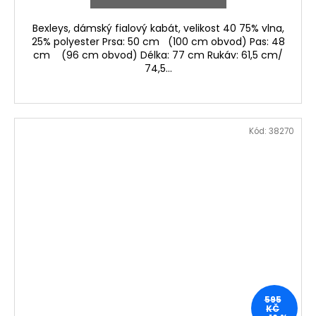
Bexleys, dámský fialový kabát, velikost 40 75% vlna,
25% polyester Prsa: 50 cm (100 cm obvod) Pas: 48
cm (96 cm obvod) Délka: 77 cm Rukáv: 61,5 cm/
74,5...
Kód:
38270
595
KČ