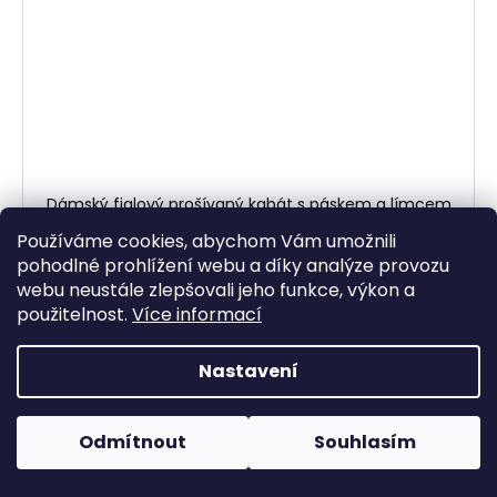
Dámský fialový prošívaný kabát s páskem a límcem
ORSAY 36, 38
Používáme cookies, abychom Vám umožnili
Skladem
(2 ks)
pohodlné prohlížení webu a díky analýze provozu
495 Kč
webu neustále zlepšovali jeho funkce, výkon a
použitelnost.
Více informací
DO KOŠÍKU
Nastavení
Dámský fialový prošívaný kabát se vzorem, s páskem a
límcem, na zip a cvoky Velikost 36 Prsa: 48,5 cm (97
cm obvod) Pas: 41 cm...
Odmítnout
Souhlasím