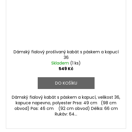
Dámský fialový prošívaný kabát s páskem a kapucí
36
Skladem
(1 ks)
549 Kč
DO KOŠÍKU
Dámský fialový kabát s páskem a kapucí, velikost 36,
kapuce napevno, polyester Prsa: 49 cm (98 cm
obvod) Pas: 46 cm (92 cm obvod) Délka: 66 cm
Rukáv: 64...