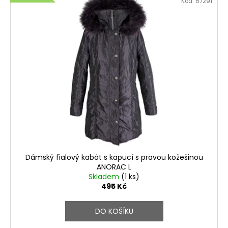
Kód:
67291
ý
p
i
s
p
r
o
d
u
k
t
ů
Dámský fialový kabát s kapucí s pravou kožešinou
ANORAC L
Skladem
(1 ks)
495 Kč
DO KOŠÍKU