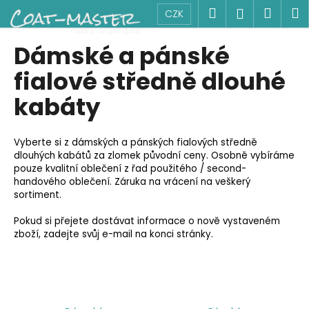
K
Přejít
Hledat
Náku
M
Přihlášen
CZK
na
o
obsah
Zpět
Zpět
košík
š
Dámské a pánské
í
C
fialové středně dlouhé
k
o
kabáty
p
o
Vyberte si z dámských a pánských fialových středně
t
dlouhých kabátů za zlomek původní ceny. Osobně vybíráme
ř
pouze kvalitní oblečení z řad použitého / second-
e
handového oblečení. Záruka na vrácení na veškerý
sortiment.
b
u
Pokud si přejete dostávat informace o nově vystaveném
j
zboží, zadejte svůj e-mail na konci stránky.
e
t
e
n