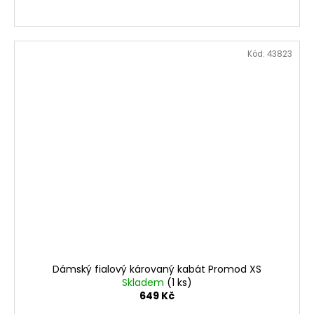
Kód:
43823
Dámský fialový károvaný kabát Promod XS
Skladem
(1 ks)
649 Kč