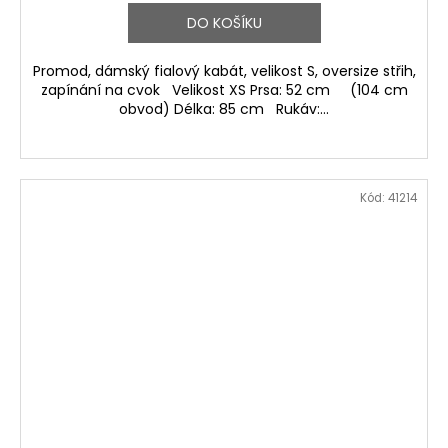
DO KOŠÍKU
Promod, dámský fialový kabát, velikost S, oversize střih,
zapínání na cvok Velikost XS Prsa: 52 cm (104 cm
obvod) Délka: 85 cm Rukáv:...
Kód:
41214