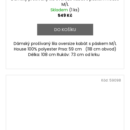
M/L
Skladem
(1 ks)
549 Kč
DO KOŠÍKU
Dámský prošívaný lila oversize kabát s páskem M/L
House 100% polyester Prsa: 59 cm (118 cm obvod)
Délka: 108 cm Rukáv: 73 cm od krku
Kód:
59098