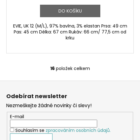
DO KOŠÍKU
EVIE, UK 12 (M/L), 97% bavlna, 3% elastan Prsa: 49 cm
Pas: 45 cm Délka: 67 cm Rukáv: 66 cm/ 77,5 cm od
krku
16
položek celkem
O
v
Z
l
á
á
Odebírat newsletter
d
p
a
Nezmeškejte žádné novinky či slevy!
a
c
t
E-mail
í
í
p
Souhlasím se
zpracováním osobních údajů.
r