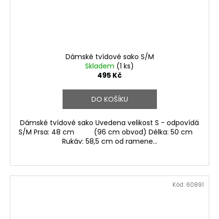
Dámské tvídové sako S/M
Skladem
(1 ks)
495 Kč
DO KOŠÍKU
Dámské tvídové sako Uvedena velikost S - odpovídá
S/M Prsa: 48 cm (96 cm obvod) Délka: 50 cm
Rukáv: 58,5 cm od ramene...
Kód:
60891