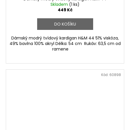
Skladem
(1 ks)
449 Kč
DO KOŠÍKU
Dámský modrý tvídový kardigan H&M 44 51% viskóza,
49% bavlna 100% akryl Délka: 54 cm Rukáv: 63,5 cm od
ramene
Kód:
60898