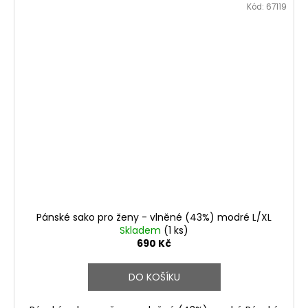
Kód:
67119
Pánské sako pro ženy - vlněné (43%) modré L/XL
Skladem
(1 ks)
690 Kč
DO KOŠÍKU