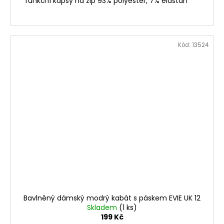
funkční kapsy na zip 93% polyester, 7% elastan
Kód:
13524
Bavlněný dámský modrý kabát s páskem EVIE UK 12
Skladem
(1 ks)
199 Kč