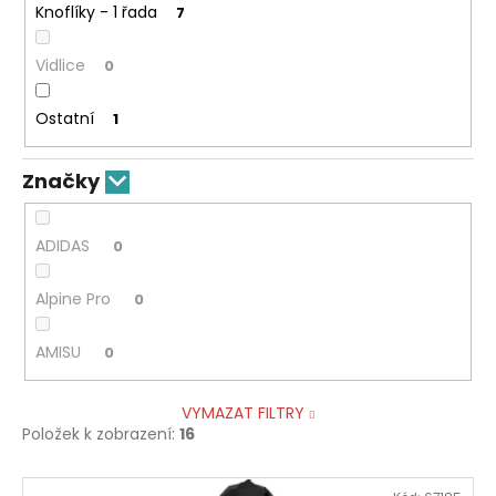
Knoflíky - 1 řada
7
Vidlice
0
Ostatní
1
Značky
ADIDAS
0
Alpine Pro
0
AMISU
0
VYMAZAT FILTRY
Položek k zobrazení:
16
V