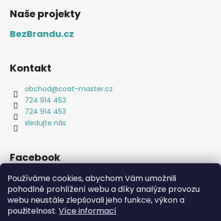
Naše projekty
BezBrandu.cz
Kontakt
obchod
@
coat-master.cz
724 914 453
724 914 453
sledujte nás
Facebook
Používáme cookies, abychom Vám umožnili
pohodlné prohlížení webu a díky analýze provozu
webu neustále zlepšovali jeho funkce, výkon a
použitelnost.
Více informací
Coat-Master.cz
Doplňky ve 100% kvalitě za 10% ceny