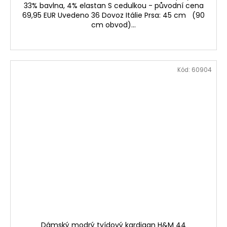
33% bavlna, 4% elastan S cedulkou - původní cena
69,95 EUR Uvedeno 36 Dovoz Itálie Prsa: 45 cm (90
cm obvod)...
Kód:
60904
Dámský modrý tvídový kardigan H&M 44