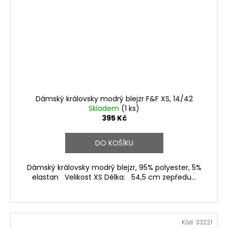
Dámský královsky modrý blejzr F&F XS, 14/42
Skladem
(1 ks)
395 Kč
DO KOŠÍKU
Dámský královsky modrý blejzr, 95% polyester, 5%
elastan Velikost XS Délka: 54,5 cm zepředu...
Kód:
33221