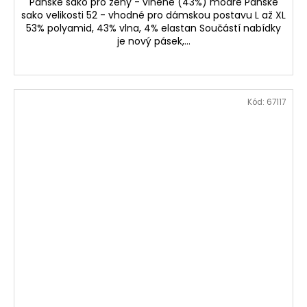
Pánské sako pro ženy - vlněné (43%) modré Pánské
sako velikosti 52 - vhodné pro dámskou postavu L až XL
53% polyamid, 43% vlna, 4% elastan Součástí nabídky
je nový pásek,...
Kód:
67117