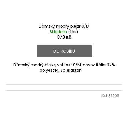
Dámský modrý blejzr S/M
Skladem
(1 ks)
379 Kč
DO KOŠÍKU
Dámský modrý blejzr, velikost S/M, dovoz Itálie 97%
polyester, 3% elastan
Kód:
37606