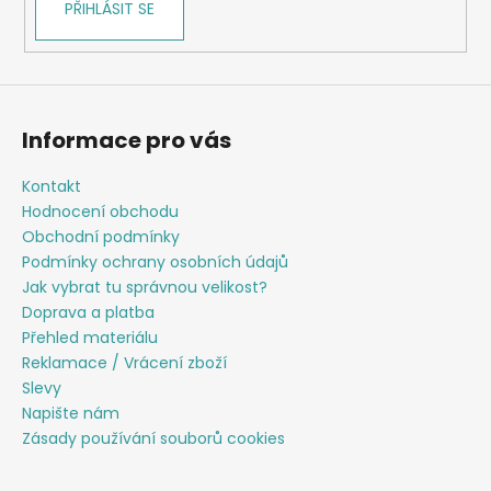
v
PŘIHLÁSIT SE
k
y
v
ý
p
Informace pro vás
i
s
Kontakt
u
Hodnocení obchodu
Obchodní podmínky
Podmínky ochrany osobních údajů
Jak vybrat tu správnou velikost?
Doprava a platba
Přehled materiálu
Reklamace / Vrácení zboží
Slevy
Napište nám
Zásady používání souborů cookies