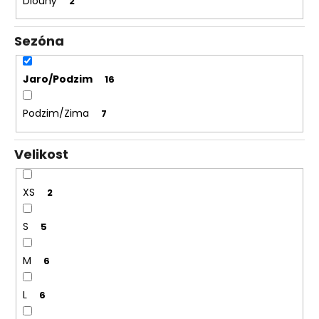
Dlouhý
2
Sezóna
Jaro/Podzim
16
Podzim/Zima
7
Velikost
XS
2
S
5
M
6
L
6