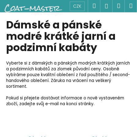
K
Přejít
Hledat
Náku
M
Přihlášen
CZK
na
o
obsah
Zpět
Zpět
košík
š
Dámské a pánské
í
C
modré krátké jarní a
k
o
podzimní kabáty
p
o
Vyberte si z dámských a pánských modrých krátkých jarních
t
a podzimních kabátů za zlomek původní ceny. Osobně
ř
vybíráme pouze kvalitní oblečení z řad použitého / second-
e
handového oblečení. Záruka na vrácení na veškerý
sortiment.
b
u
Pokud si přejete dostávat informace o nově vystaveném
j
zboží, zadejte svůj e-mail na konci stránky.
e
t
e
n