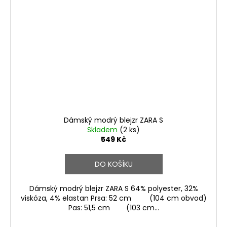
Dámský modrý blejzr ZARA S
Skladem
(2 ks)
549 Kč
DO KOŠÍKU
Dámský modrý blejzr ZARA S 64% polyester, 32%
viskóza, 4% elastan Prsa: 52 cm (104 cm obvod)
Pas: 51,5 cm (103 cm...