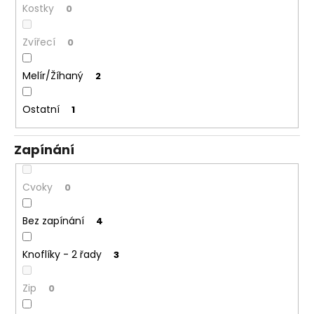
Kostky
0
Zvířecí
0
Melír/Žíhaný
2
Ostatní
1
Zapínání
Cvoky
0
Bez zapínání
4
Knoflíky - 2 řady
3
Zip
0