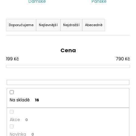
Dámské
Pánské
a
j
Ř
í
a
Doporučujeme
Nejlevnější
Nejdražší
Abecedně
t
z
?
e
n
Cena
í
199
Kč
790
Kč
p
HLEDAT
r
o
d
u
Na skladě
16
k
t
ů
Akce
0
Novinka
0