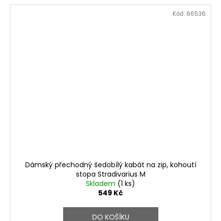
Kód:
66536
Dámský přechodný šedobílý kabát na zip, kohoutí
stopa Stradivarius M
Skladem
(1 ks)
549 Kč
DO KOŠÍKU