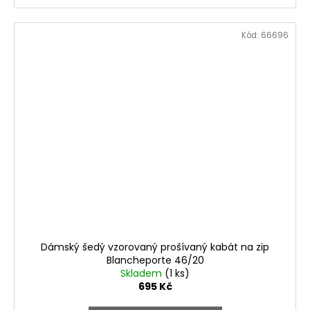
Kód:
66696
Dámský šedý vzorovaný prošívaný kabát na zip
Blancheporte 46/20
Skladem
(1 ks)
695 Kč