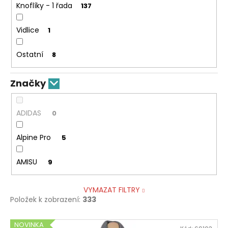
Knoflíky - 1 řada
137
Vidlice
1
Ostatní
8
Značky
ADIDAS
0
Alpine Pro
5
AMISU
9
VYMAZAT FILTRY
Položek k zobrazení:
333
V
NOVINKA