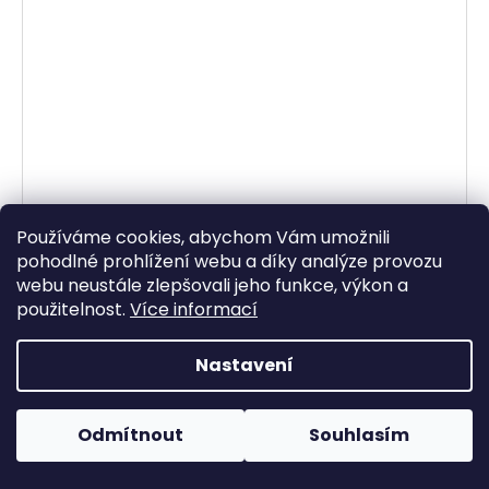
Dámský melírovaný kabát s páskem Miss Selfridge
Používáme cookies, abychom Vám umožnili
10/38
pohodlné prohlížení webu a díky analýze provozu
Skladem
(1 ks)
595 Kč
webu neustále zlepšovali jeho funkce, výkon a
použitelnost.
Více informací
DO KOŠÍKU
Nastavení
Dámský melírovaný kabát s páskem Miss Selfridge
10/38 62% polyester, 25% akryl, 9% nylon, 2% vlna, 2%
viskóza Na zavazování Délka: 100 cm Rukáv: 60 cm od
Odmítnout
Souhlasím
ramene