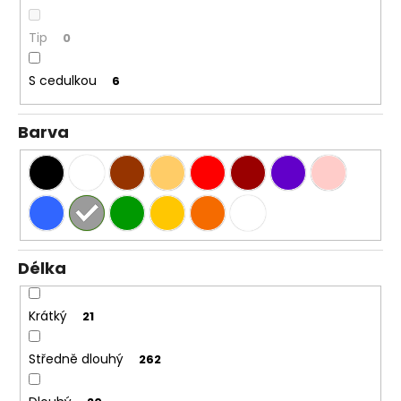
Tip
0
S cedulkou
6
Barva
Délka
Krátký
21
Středně dlouhý
262