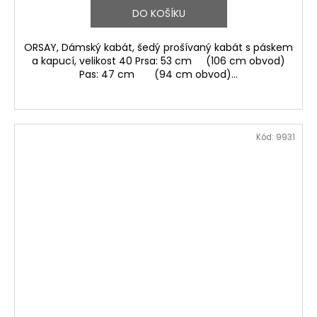
DO KOŠÍKU
ORSAY, Dámský kabát, šedý prošívaný kabát s páskem
a kapucí, velikost 40 Prsa: 53 cm (106 cm obvod)
Pas: 47 cm (94 cm obvod)...
Kód:
9931