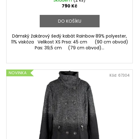
790 Kč
DO KOŠÍKU
Dámský žakárový šedý kabát Rainbow 89% polyester,
11% viskóza Velikost XS Prsa: 45 cm (90 cm obvod)
Pas: 39,5 cm (79 cm obvod)...
NOVINKA
Kód:
67304