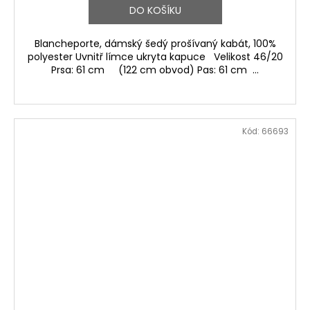
DO KOŠÍKU
Blancheporte, dámský šedý prošívaný kabát, 100%
polyester Uvnitř límce ukryta kapuce Velikost 46/20
Prsa: 61 cm (122 cm obvod) Pas: 61 cm ...
Kód:
66693