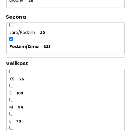
Dlouhý
20
Sezóna
Jaro/Podzim
20
Podzim/Zima
333
Velikost
XS
25
S
103
M
94
L
70