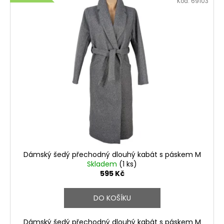
Kód:
69103
ý
p
i
s
p
r
o
d
u
k
t
ů
Dámský šedý přechodný dlouhý kabát s páskem M
Skladem
(1 ks)
595 Kč
DO KOŠÍKU
Dámský šedý přechodný dlouhý kabát s páskem M