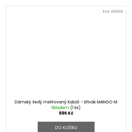
Kód:
66658
Dámský šedý melírovaný kabát - křivák MANGO M
Skladem
(1 ks)
695 Kč
DO KOŠÍKU