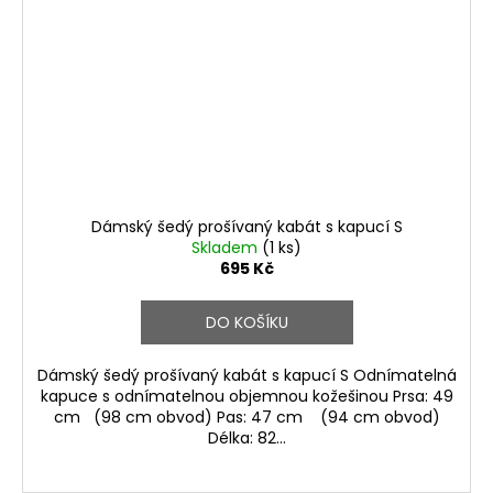
Dámský šedý prošívaný kabát s kapucí S
Skladem
(1 ks)
695 Kč
DO KOŠÍKU
Dámský šedý prošívaný kabát s kapucí S Odnímatelná
kapuce s odnímatelnou objemnou kožešinou Prsa: 49
cm (98 cm obvod) Pas: 47 cm (94 cm obvod)
Délka: 82...