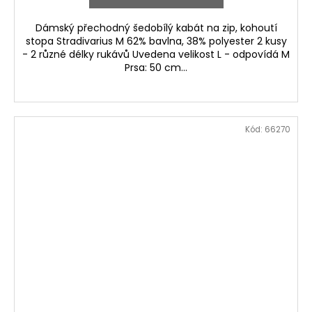
Dámský přechodný šedobílý kabát na zip, kohoutí
stopa Stradivarius M 62% bavlna, 38% polyester 2 kusy
- 2 různé délky rukávů Uvedena velikost L - odpovídá M
Prsa: 50 cm...
Kód:
66270