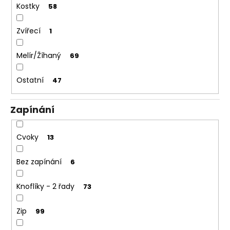
Kostky
58
Zvířecí
1
Melír/Žíhaný
69
Ostatní
47
Zapínání
Cvoky
13
Bez zapínání
6
Knoflíky - 2 řady
73
Zip
99