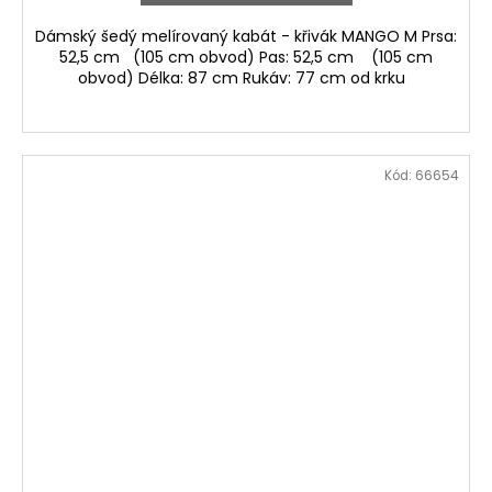
Dámský šedý melírovaný kabát - křivák MANGO M Prsa:
52,5 cm (105 cm obvod) Pas: 52,5 cm (105 cm
obvod) Délka: 87 cm Rukáv: 77 cm od krku
Kód:
66654