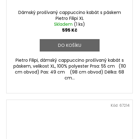
Dámský prošívaný cappuccino kabát s páskem
Pietro Filipi XL
Skladem
(1 ks)
595 Kč
DO KOŠÍKU
Pietro Filipi, dámský cappuccino prošívaný kabát s
páskem, velikost XL, 100% polyester Prsa: 55 cm (110
cm obvod) Pas: 49 cm (98 cm obvod) Délka: 68
cm...
Kód:
67214