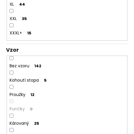
XL
44
XXL
35
XXXL+
15
Vzor
Bez vzoru
142
Kohoutí stopa
5
Proužky
12
Puntíky
0
Károvaný
25