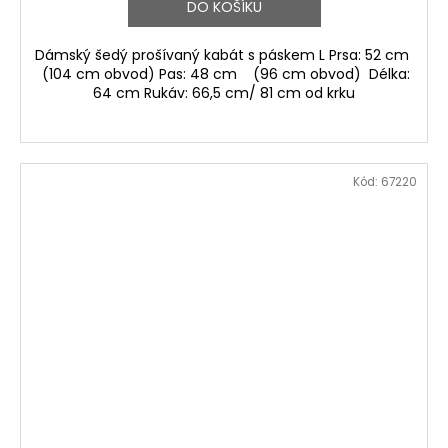
DO KOŠÍKU
Dámský šedý prošívaný kabát s páskem L Prsa: 52 cm
(104 cm obvod) Pas: 48 cm (96 cm obvod) Délka:
64 cm Rukáv: 66,5 cm/ 81 cm od krku
Kód:
67220