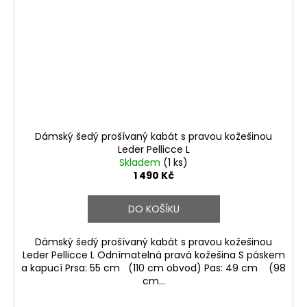
Dámský šedý prošívaný kabát s pravou kožešinou
Leder Pellicce L
Skladem
(1 ks)
1 490 Kč
DO KOŠÍKU
Dámský šedý prošívaný kabát s pravou kožešinou
Leder Pellicce L Odnímatelná pravá kožešina S páskem
a kapucí Prsa: 55 cm (110 cm obvod) Pas: 49 cm (98
cm...