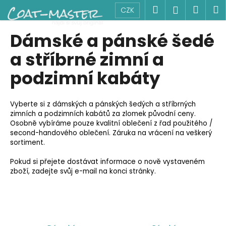
K
Přejít
Hledat
Náku
M
Přihlášen
CZK
na
o
obsah
Zpět
Zpět
košík
š
Dámské a pánské šedé
í
C
a stříbrné zimní a
k
o
podzimní kabáty
p
o
Vyberte si z dámských a pánských šedých a stříbrných
t
zimních a podzimních kabátů za zlomek původní ceny.
ř
Osobně vybíráme pouze kvalitní oblečení z řad použitého /
e
second-handového oblečení. Záruka na vrácení na veškerý
sortiment.
b
u
Pokud si přejete dostávat informace o nově vystaveném
j
zboží, zadejte svůj e-mail na konci stránky.
e
t
e
n