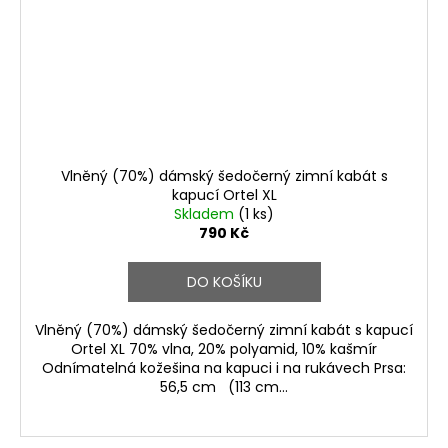
Vlněný (70%) dámský šedočerný zimní kabát s
kapucí Ortel XL
Skladem
(1 ks)
790 Kč
DO KOŠÍKU
Vlněný (70%) dámský šedočerný zimní kabát s kapucí
Ortel XL 70% vlna, 20% polyamid, 10% kašmír
Odnímatelná kožešina na kapuci i na rukávech Prsa:
56,5 cm (113 cm...