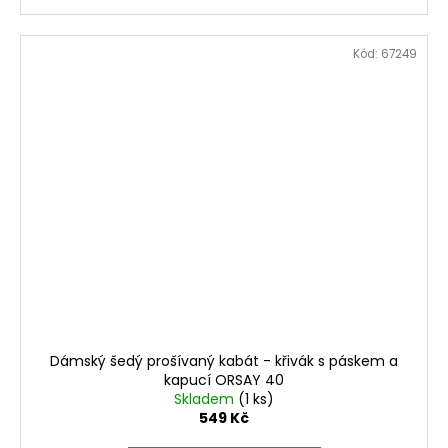
Kód:
67249
Dámský šedý prošívaný kabát - křivák s páskem a
kapucí ORSAY 40
Skladem
(1 ks)
549 Kč