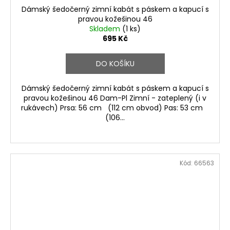
Dámský šedočerný zimní kabát s páskem a kapucí s
pravou kožešinou 46
Skladem
(1 ks)
695 Kč
DO KOŠÍKU
Dámský šedočerný zimní kabát s páskem a kapucí s
pravou kožešinou 46 Dam-Pl Zimní - zateplený (i v
rukávech) Prsa: 56 cm (112 cm obvod) Pas: 53 cm
(106...
Kód:
66563