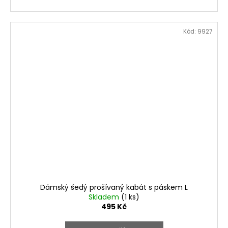
Kód:
9927
Dámský šedý prošívaný kabát s páskem L
Skladem
(1 ks)
495 Kč