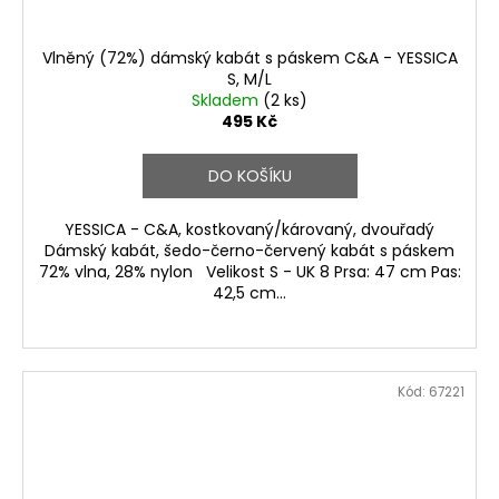
Vlněný (72%) dámský kabát s páskem C&A - YESSICA
S, M/L
Skladem
(2 ks)
495 Kč
DO KOŠÍKU
YESSICA - C&A, kostkovaný/károvaný, dvouřadý
Dámský kabát, šedo-černo-červený kabát s páskem
72% vlna, 28% nylon Velikost S - UK 8 Prsa: 47 cm Pas:
42,5 cm...
Kód:
67221