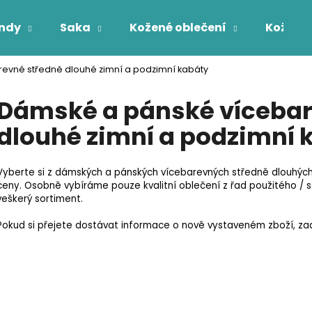
ndy
Saka
Kožené oblečení
Kožichy
evné středně dlouhé zimní a podzimní kabáty
Co potřebujete najít?
Dámské a pánské vícebar
dlouhé zimní a podzimní 
HLEDAT
Vyberte si z dámských a pánských vícebarevných středně dlouhýc
ceny. Osobně vybíráme pouze kvalitní oblečení z řad použitého /
veškerý sortiment.
Pokud si přejete dostávat informace o nově vystaveném zboží, zade