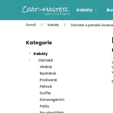
K
Přejít
na
o
Kabáty
Bu
obsah
Zpět
Zpět
š
do
do
í
Domů
Kabáty
Dámské a pánské vícebar
k
obchodu
obchodu
P
o
Kategorie
Přeskočit
s
kategorie
t
Kabáty
r
Dámské
a
Vlněné
n
Bavlněné
n
Prošívané
í
Péřové
p
Duffle
a
Extravagantní
n
Parky
e
Pro plnoštíhlé