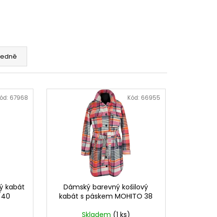
edně
ód:
67968
Kód:
66955
ý kabát
Dámský barevný košilový
/40
kabát s páskem MOHITO 38
Skladem
(1 ks)