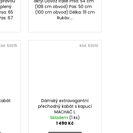
 pravou
akryl Dovoz Itálie Prsa: 54 cm
eplený
(108 cm obvod) Pas: 50 cm
rsa: 65
(100 cm obvod) Délka: 111 cm
as: 67
Rukáv:...
Kód:
63015
Kód:
63010
kabát
Dámský extravagantní
přechodný kabát s kapucí
MACHAČ L
Skladem
(1 ks)
1 490 Kč