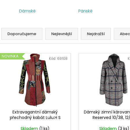
Dámské
Pánské
Ř
a
Doporučujeme
Nejlevnější
Nejdražší
Abec
z
e
V
n
NOVINKA
ý
Kód:
69108
K
í
p
p
i
r
s
o
p
d
r
u
o
k
d
Extravagantní dámský
Dámský zimní károvan
t
přechodný kabát Lulu.H S
Reserved 10/38, 12
u
ů
k
Skladem
(1 ks)
Skladem
(3 ks)