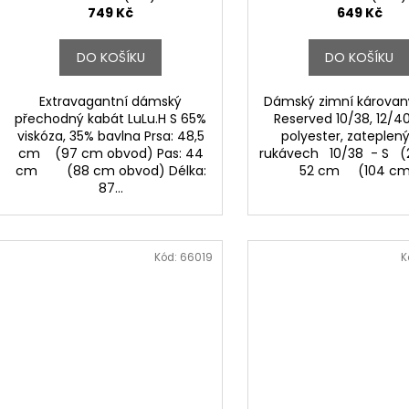
t
749 Kč
649 Kč
ů
DO KOŠÍKU
DO KOŠÍKU
Extravagantní dámský
Dámský zimní károvan
přechodný kabát LuLu.H S 65%
Reserved 10/38, 12/4
viskóza, 35% bavlna Prsa: 48,5
polyester, zateplený 
cm (97 cm obvod) Pas: 44
rukávech 10/38 - S (2
cm (88 cm obvod) Délka:
52 cm (104 cm.
87...
Kód:
66019
K