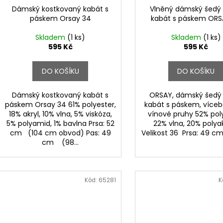
Dámský kostkovaný kabát s
Vlněný dámský šedý 
páskem Orsay 34
kabát s páskem ORS
Skladem
(1 ks)
Skladem
(1 ks)
595 Kč
595 Kč
DO KOŠÍKU
DO KOŠÍKU
Dámský kostkovaný kabát s
ORSAY, dámský šedý
páskem Orsay 34 61% polyester,
kabát s páskem, víceb
18% akryl, 10% vlna, 5% viskóza,
vínové pruhy 52% poly
5% polyamid, 1% bavlna Prsa: 52
22% vlna, 20% poly
cm (104 cm obvod) Pas: 49
Velikost 36 Prsa: 49 c
cm (98...
Kód:
65281
K