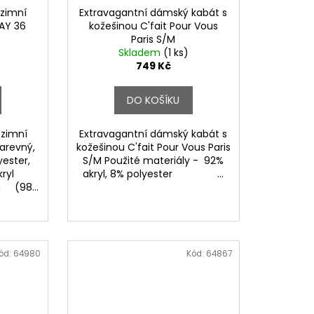
zimní
Extravagantní dámský kabát s
AY 36
kožešinou C'fait Pour Vous
Paris S/M
Skladem
(1 ks)
749 Kč
DO KOŠÍKU
 zimní
Extravagantní dámský kabát s
arevný,
kožešinou C'fait Pour Vous Paris
ester,
S/M Použité materiály - 92%
akryl
akryl, 8% polyester ...
m (98...
ód:
64980
Kód:
64867