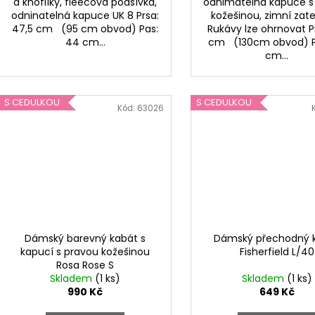
a knoflíky, fleecová podšívka,
odnimatelná kapuce s
odninatelná kapuce UK 8 Prsa:
kožešinou, zimní zat
47,5 cm (95 cm obvod) Pas:
Rukávy lze ohrnovat P
44 cm...
cm (130cm obvod) P
cm...
S CEDULKOU
S CEDULKOU
Kód:
63026
Dámský barevný kabát s
Dámský přechodný 
kapucí s pravou kožešinou
Fisherfield L/40
Rosa Rose S
Skladem
(1 ks)
Skladem
(1 ks)
990 Kč
649 Kč