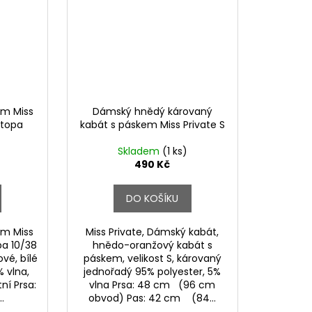
em Miss
Dámský hnědý károvaný
stopa
kabát s páskem Miss Private S
Skladem
(1 ks)
490 Kč
DO KOŠÍKU
em Miss
Miss Private, Dámský kabát,
pa 10/38
hnědo-oranžový kabát s
vé, bílé
páskem, velikost S, károvaný
% vlna,
jednořadý 95% polyester, 5%
ní Prsa:
vlna Prsa: 48 cm (96 cm
.
obvod) Pas: 42 cm (84...