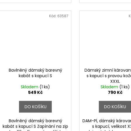
Kód:
63587
K
Bavlněný dámský barevný
Dámský zimní károvan
kabát s kapucí S
s kapucí s pravou ko
XXXL
Skladem
(1 ks)
Skladem
(1 ks)
549 Kč
790 Kč
DO KOŠÍKU
DO KOŠÍKU
Bavlněný dámský barevný
DAM-Pl, dámský károva
kabát s kapucí S Zapínání na zip
s kapucí, velikost X