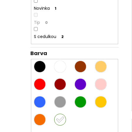
Novinka
1
Tip
0
S cedulkou
2
Barva