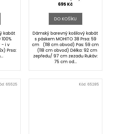
695 Kč
DO KOŠÍKU
ý kabát
Dámský barevný košilový kabát
0 100%
s páskem MOHITO 38 Prsa: 59
- i v
cm (118 cm obvod) Pas: 59 cm
x) Prsa:
(118 cm obvod) Délka: 92 cm
..
zepředu/ 97 cm zezadu Rukáv:
75 cm od...
ód:
65525
Kód:
65285