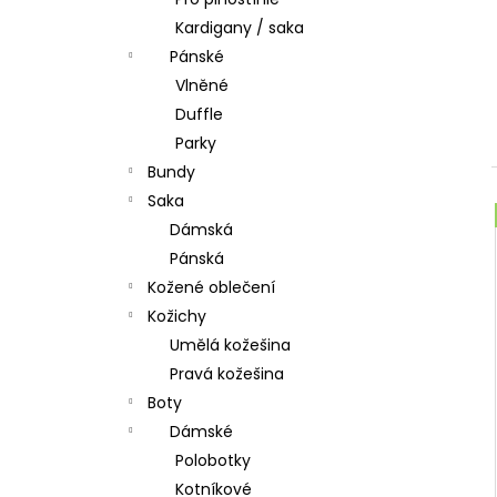
l
Kardigany / saka
Pánské
Vlněné
Duffle
Parky
Bundy
Saka
Dámská
Pánská
Kožené oblečení
Kožichy
Umělá kožešina
Pravá kožešina
Boty
Dámské
Polobotky
Kotníkové