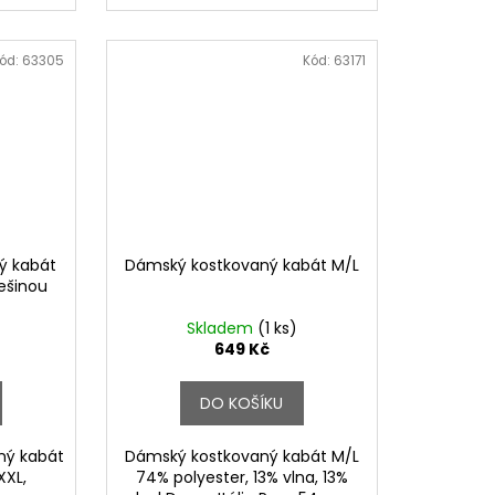
ód:
63305
Kód:
63171
ý kabát
Dámský kostkovaný kabát M/L
žešinou
Skladem
(1 ks)
649 Kč
DO KOŠÍKU
ný kabát
Dámský kostkovaný kabát M/L
XXL,
74% polyester, 13% vlna, 13%