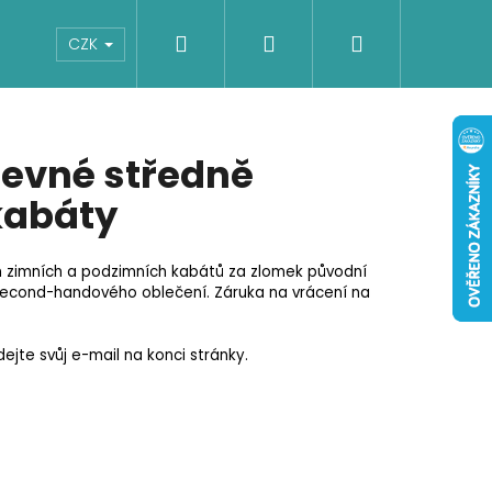
Hledat
Přihlášení
Nákupní
Boty
Dětské
Šaty
Overaly
CZK
košík
evné středně
kabáty
h zimních a podzimních kabátů za zlomek původní
 second-handového oblečení. Záruka na vrácení na
jte svůj e-mail na konci stránky.