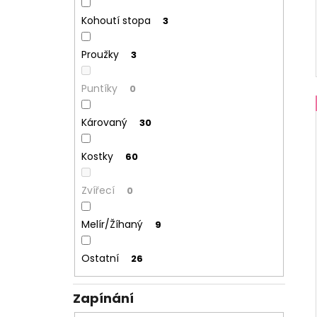
Kohoutí stopa
3
Proužky
3
Puntíky
0
Károvaný
30
Kostky
60
Zvířecí
0
Melír/Žíhaný
9
Ostatní
26
Zapínání