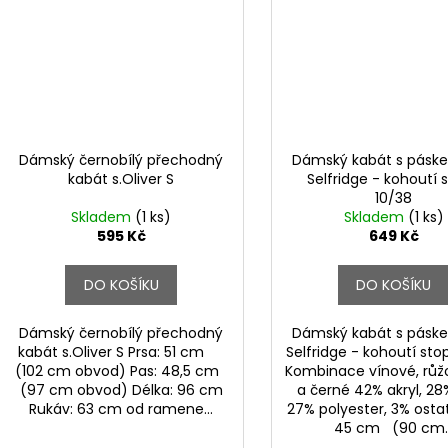
Dámský černobílý přechodný
Dámský kabát s pásk
kabát s.Oliver S
Selfridge - kohoutí 
10/38
Skladem
(1 ks)
Skladem
(1 ks)
595 Kč
649 Kč
DO KOŠÍKU
DO KOŠÍKU
Dámský černobílý přechodný
Dámský kabát s pásk
kabát s.Oliver S Prsa: 51 cm
Selfridge - kohoutí sto
(102 cm obvod) Pas: 48,5 cm
Kombinace vínové, růžo
(97 cm obvod) Délka: 96 cm
a černé 42% akryl, 28
Rukáv: 63 cm od ramene...
27% polyester, 3% ostat
45 cm (90 cm..