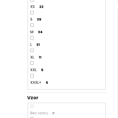
XS
22
S
39
M
34
L
31
XL
11
XXL
5
XXXL+
5
Vzor
Bez vzoru
0