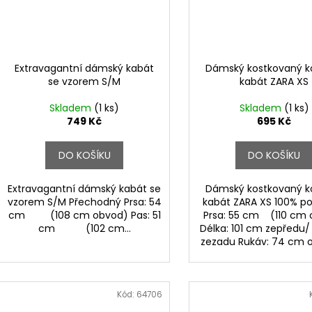
Extravagantní dámský kabát
Dámský kostkovaný ko
se vzorem S/M
kabát ZARA XS
Skladem
(1 ks)
Skladem
(1 ks)
749 Kč
695 Kč
DO KOŠÍKU
DO KOŠÍKU
Extravagantní dámský kabát se
Dámský kostkovaný ko
vzorem S/M Přechodný Prsa: 54
kabát ZARA XS 100% po
cm (108 cm obvod) Pas: 51
Prsa: 55 cm (110 cm
cm (102 cm...
Délka: 101 cm zepředu
zezadu Rukáv: 74 cm 
Kód:
64706