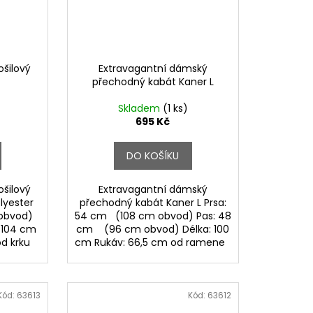
šilový
Extravagantní dámský
přechodný kabát Kaner L
Skladem
(1 ks)
695 Kč
DO KOŠÍKU
šilový
Extravagantní dámský
lyester
přechodný kabát Kaner L Prsa:
 obvod)
54 cm (108 cm obvod) Pas: 48
/ 104 cm
cm (96 cm obvod) Délka: 100
od krku
cm Rukáv: 66,5 cm od ramene
Kód:
63613
Kód:
63612