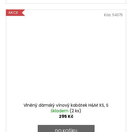
AKCE
Kód:
54375
Vlněný dámský vínový kabátek H&M XS, S
Skladem
(2 ks)
295 Kč
DO KOŠÍKU