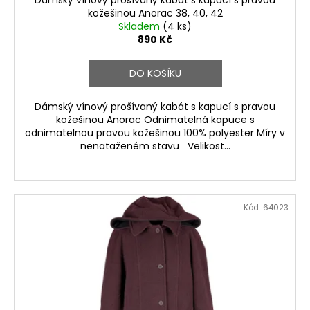
kožešinou Anorac 38, 40, 42
Skladem
(4 ks)
890 Kč
DO KOŠÍKU
Dámský vínový prošívaný kabát s kapucí s pravou
kožešinou Anorac Odnimatelná kapuce s
odnimatelnou pravou kožešinou 100% polyester Míry v
nenataženém stavu Velikost...
Kód:
64023