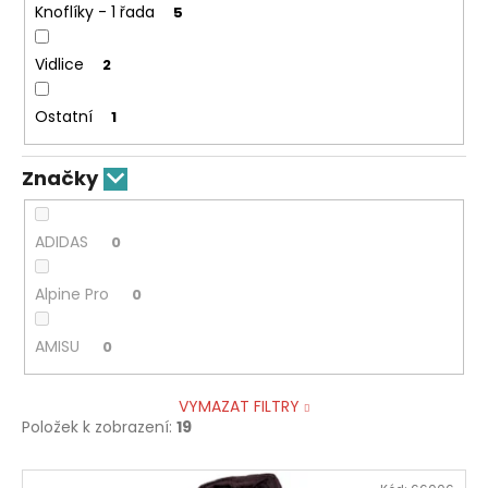
Knoflíky - 1 řada
5
Vidlice
2
Ostatní
1
Značky
ADIDAS
0
Alpine Pro
0
AMISU
0
VYMAZAT FILTRY
Položek k zobrazení:
19
V