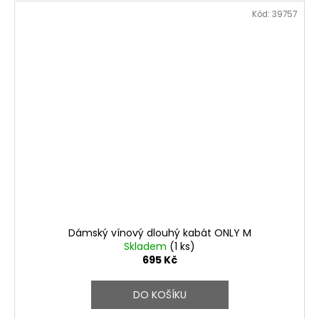
Kód:
39757
Dámský vínový dlouhý kabát ONLY M
Skladem
(1 ks)
695 Kč
DO KOŠÍKU