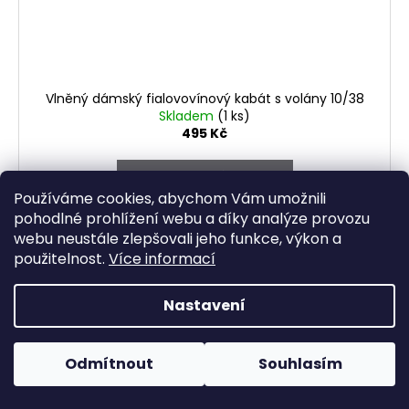
Vlněný dámský fialovovínový kabát s volány 10/38
Skladem
(1 ks)
495 Kč
DO KOŠÍKU
Používáme cookies, abychom Vám umožnili
pohodlné prohlížení webu a díky analýze provozu
Atmosphere, vlněný, 10/38 Prsa: 50 cm Délka: 76 cm
webu neustále zlepšovali jeho funkce, výkon a
Rukáv: 61 cm
použitelnost.
Více informací
Nastavení
19
položek celkem
O
v
Odmítnout
Souhlasím
Z
l
á
á