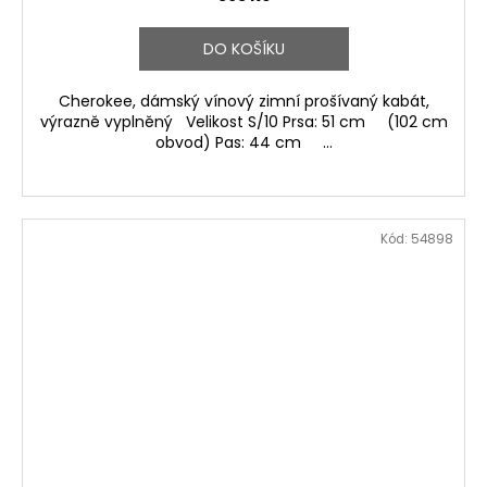
DO KOŠÍKU
Cherokee, dámský vínový zimní prošívaný kabát,
výrazně vyplněný Velikost S/10 Prsa: 51 cm (102 cm
obvod) Pas: 44 cm ...
Kód:
54898