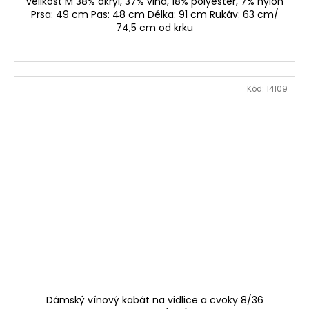
velikost M 38% akryl, 37% vlna, 18% polyester, 7% nylon
Prsa: 49 cm Pas: 48 cm Délka: 91 cm Rukáv: 63 cm/
74,5 cm od krku
Kód:
14109
Dámský vínový kabát na vidlice a cvoky 8/36