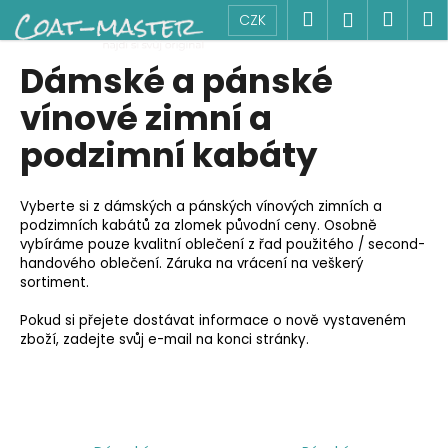
K
Přejít
Hledat
Náku
M
Přihlášen
CZK
na
o
obsah
Zpět
Zpět
košík
š
Dámské a pánské
í
C
vínové zimní a
k
o
podzimní kabáty
p
o
Vyberte si z dámských a pánských vínových zimních a
t
podzimních kabátů za zlomek původní ceny. Osobně
ř
vybíráme pouze kvalitní oblečení z řad použitého / second-
e
handového oblečení. Záruka na vrácení na veškerý
sortiment.
b
u
Pokud si přejete dostávat informace o nově vystaveném
j
zboží, zadejte svůj e-mail na konci stránky.
e
t
e
n