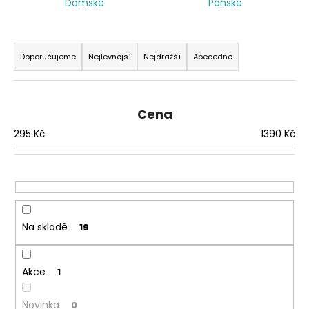
Dámské
Pánské
a
j
Ř
í
a
Doporučujeme
Nejlevnější
Nejdražší
Abecedně
t
z
?
e
n
Cena
í
295
Kč
1390
Kč
p
HLEDAT
r
o
d
u
Na skladě
19
k
t
ů
Akce
1
Novinka
0