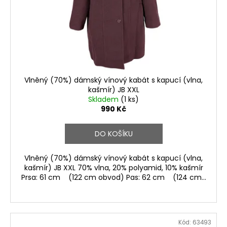
Vlněný (70%) dámský vínový kabát s kapucí (vlna,
kašmír) JB XXL
Skladem
(1 ks)
990 Kč
DO KOŠÍKU
Vlněný (70%) dámský vínový kabát s kapucí (vlna,
kašmír) JB XXL 70% vlna, 20% polyamid, 10% kašmír
Prsa: 61 cm (122 cm obvod) Pas: 62 cm (124 cm...
Kód:
63493