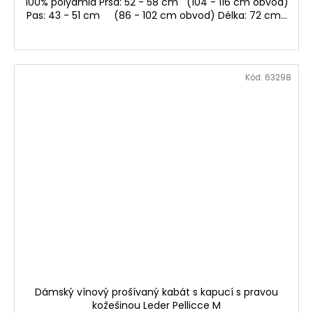
100% polyamid Prsa: 52 - 58 cm (104 - 116 cm obvod)
Pas: 43 - 51 cm (86 - 102 cm obvod) Délka: 72 cm...
Kód:
63298
Dámský vínový prošívaný kabát s kapucí s pravou
kožešinou Leder Pellicce M