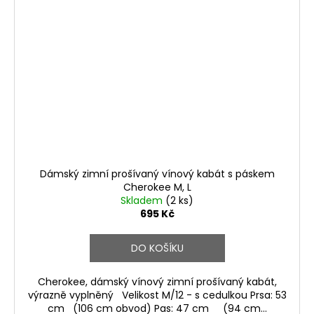
Dámský zimní prošívaný vínový kabát s páskem
Cherokee M, L
Skladem
(2 ks)
695 Kč
DO KOŠÍKU
Cherokee, dámský vínový zimní prošívaný kabát,
výrazně vyplněný Velikost M/12 - s cedulkou Prsa: 53
cm (106 cm obvod) Pas: 47 cm (94 cm...