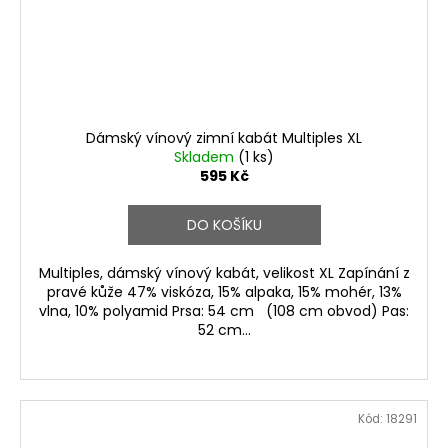
Dámský vínový zimní kabát Multiples XL
Skladem
(1 ks)
595 Kč
DO KOŠÍKU
Multiples, dámský vínový kabát, velikost XL Zapínání z
pravé kůže 47% viskóza, 15% alpaka, 15% mohér, 13%
vlna, 10% polyamid Prsa: 54 cm (108 cm obvod) Pas:
52 cm...
Kód:
18291