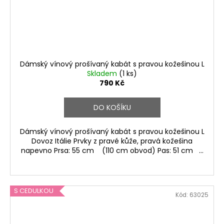
Dámský vínový prošívaný kabát s pravou kožešinou L
Skladem
(1 ks)
790 Kč
DO KOŠÍKU
Dámský vínový prošívaný kabát s pravou kožešinou L
Dovoz Itálie Prvky z pravé kůže, pravá kožešina
napevno Prsa: 55 cm (110 cm obvod) Pas: 51 cm ...
S CEDULKOU
Kód:
63025