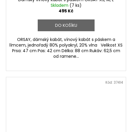
Skladem
(7 ks)
495 Kč
DO KOŠÍKU
ORSAY, dámský kabát, vínový kabát s páskem a
límcem, jednořadý 80% polyakryl, 20% vlna Velikost XS
Prsa: 47 cm Pas: 42 cm Délka: 88 cm Rukáv: 62,5 cm
od ramene...
Kód:
37414