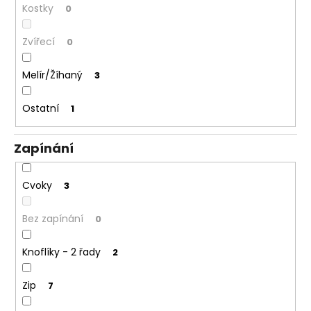
Kostky
0
Zvířecí
0
Melír/Žíhaný
3
Ostatní
1
Zapínání
Cvoky
3
Bez zapínání
0
Knoflíky - 2 řady
2
Zip
7