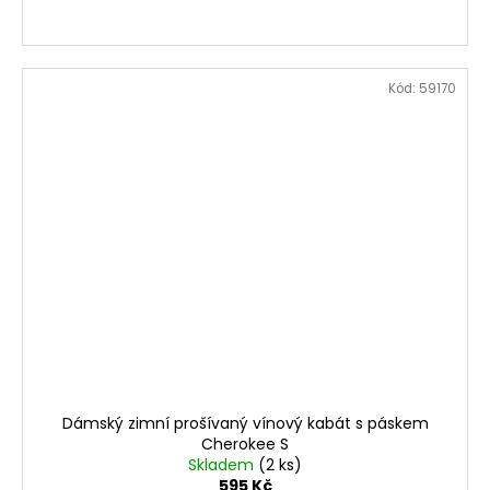
Kód:
59170
Dámský zimní prošívaný vínový kabát s páskem
Cherokee S
Skladem
(2 ks)
595 Kč