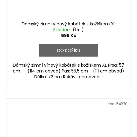
Dámský zimní vínový kabátek s kožíškem XL
Skladem
(1 ks)
595 Kč
DO KOŠÍKU
Dámský zimní vínový kabátek s kožíškem XL Prsa: 57
cm (114 cm obvod) Pas: 55,5 cm (111 cm obvod)
Délka: 72 cm Rukáv: ohrnovací
Kód:
54870