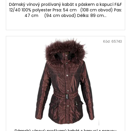
Dámský vínový prošívaný kabát s páskem a kapucí F&F
12/40 100% polyester Prsa: 54 cm (108 cm obvod) Pas:
47 cm (94 cm obvod) Délka: 89 cm...
Kód:
65743
Dámský vínový prošívaný kabát s kapucí s pravou