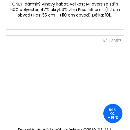
ONLY, dámský vínový kabát, velikost M, oversize střih
50% polyester, 47% akryl, 3% vlna Prsa: 56 cm (112 cm
obvod) Pas: 55 cm (110 cm obvod) Délka: 101...
Kód:
38517
595
KČ
–16 %
Dámský vínový kabát s páskem ORSAY XS, M, L