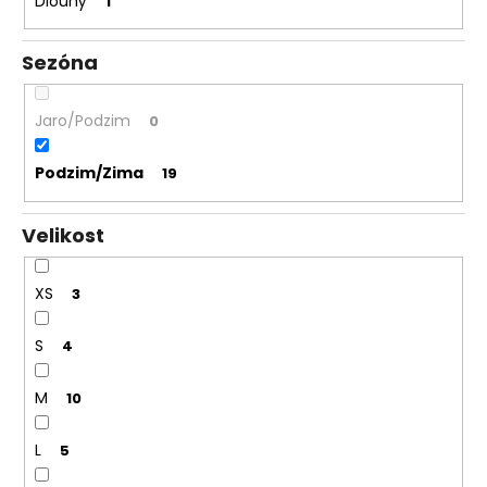
Dlouhý
1
Sezóna
Jaro/Podzim
0
Podzim/Zima
19
Velikost
XS
3
S
4
M
10
L
5