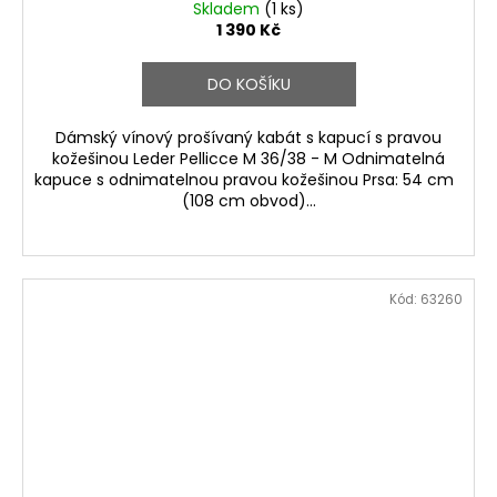
Skladem
(1 ks)
1 390 Kč
DO KOŠÍKU
Dámský vínový prošívaný kabát s kapucí s pravou
kožešinou Leder Pellicce M 36/38 - M Odnimatelná
kapuce s odnimatelnou pravou kožešinou Prsa: 54 cm
(108 cm obvod)...
Kód:
63260