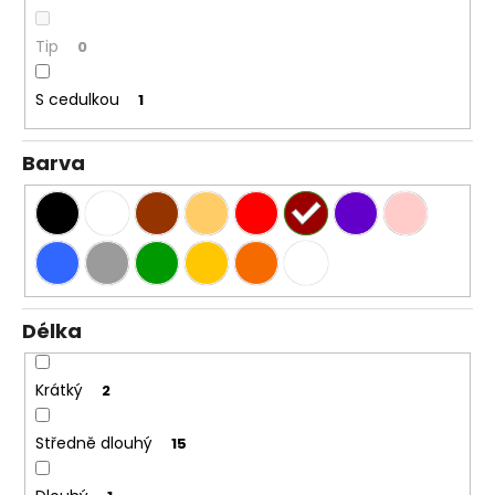
Tip
0
S cedulkou
1
Barva
Délka
Krátký
2
Středně dlouhý
15