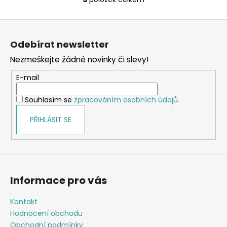
O
v
Z
l
á
á
Odebírat newsletter
d
p
a
Nezmeškejte žádné novinky či slevy!
a
c
t
E-mail
í
í
p
Souhlasím se
zpracováním osobních údajů.
r
v
PŘIHLÁSIT SE
k
y
v
ý
p
Informace pro vás
i
s
Kontakt
u
Hodnocení obchodu
Obchodní podmínky