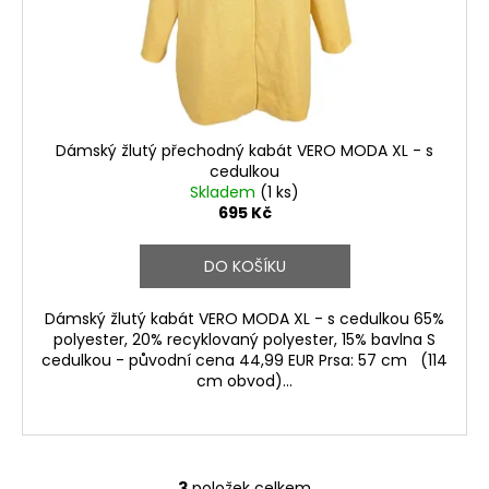
Dámský žlutý přechodný kabát VERO MODA XL - s
cedulkou
Skladem
(1 ks)
695 Kč
DO KOŠÍKU
Dámský žlutý kabát VERO MODA XL - s cedulkou 65%
polyester, 20% recyklovaný polyester, 15% bavlna S
cedulkou - původní cena 44,99 EUR Prsa: 57 cm (114
cm obvod)...
3
položek celkem