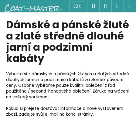
K
Přejít
Hledat
Náku
M
Přihlášen
CZK
na
o
obsah
Zpět
Zpět
košík
š
Dámské a pánské žluté
í
C
a zlaté středně dlouhé
k
o
jarní a podzimní
p
kabáty
o
t
ř
Vyberte si z dámských a pánských žlutých a zlatých středně
e
dlouhých jarních a podzimních kabátů za zlomek původní
ceny. Osobně vybíráme pouze kvalitní oblečení z řad
b
použitého / second-handového oblečení. Záruka na vrácení
u
na veškerý sortiment.
j
Pokud si přejete dostávat informace o nově vystaveném
e
zboží, zadejte svůj e-mail na konci stránky.
t
e
n