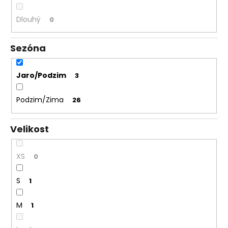
Dlouhý
0
Sezóna
Jaro/Podzim
3
Podzim/Zima
26
Velikost
XS
0
S
1
M
1