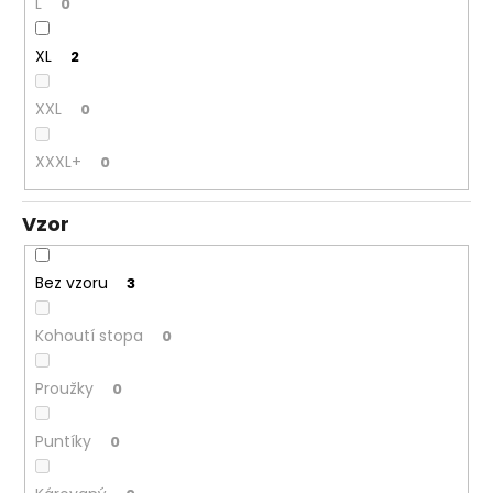
L
0
XL
2
XXL
0
XXXL+
0
Vzor
Bez vzoru
3
Kohoutí stopa
0
Proužky
0
Puntíky
0