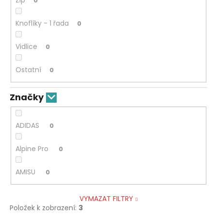
0
Knoflíky - 1 řada
0
Vidlice
0
Ostatní
0
Značky
ADIDAS
0
Alpine Pro
0
AMISU
0
VYMAZAT FILTRY
Položek k zobrazení:
3