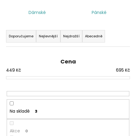
a
Dámské
Pánské
j
í
Ř
t
a
Doporučujeme
Nejlevnější
Nejdražší
Abecedně
?
z
e
n
Cena
í
449
Kč
695
Kč
HLEDAT
p
r
o
d
u
Na skladě
3
k
t
ů
Akce
0