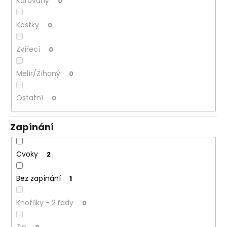
Károvaný
0
Kostky
0
Zvířecí
0
Melír/Žíhaný
0
Ostatní
0
Zapínání
Cvoky
2
Bez zapínání
1
Knoflíky - 2 řady
0
Zip