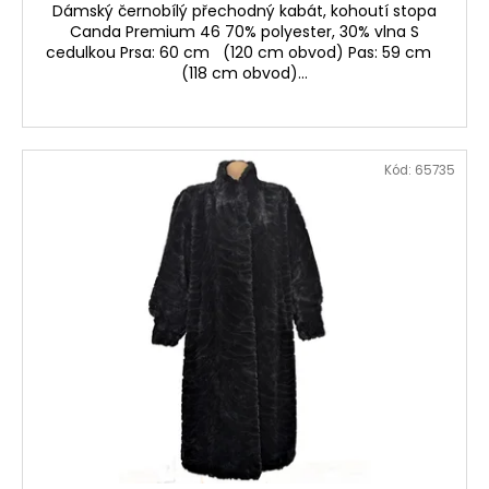
Dámský černobílý přechodný kabát, kohoutí stopa
Canda Premium 46 70% polyester, 30% vlna S
cedulkou Prsa: 60 cm (120 cm obvod) Pas: 59 cm
(118 cm obvod)...
Kód:
65735