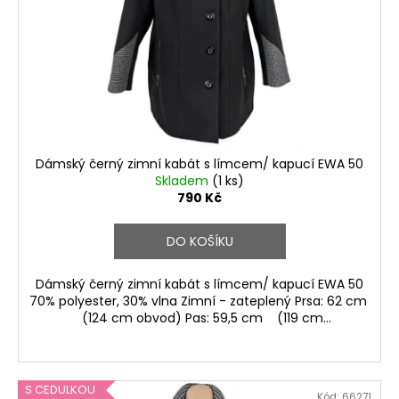
r
o
d
u
k
t
ů
Dámský černý zimní kabát s límcem/ kapucí EWA 50
Skladem
(1 ks)
790 Kč
DO KOŠÍKU
Dámský černý zimní kabát s límcem/ kapucí EWA 50
70% polyester, 30% vlna Zimní - zateplený Prsa: 62 cm
(124 cm obvod) Pas: 59,5 cm (119 cm...
S CEDULKOU
Kód:
66271