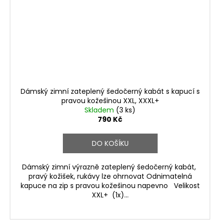
Dámský zimní zateplený šedočerný kabát s kapucí s
pravou kožešinou XXL, XXXL+
Skladem
(3 ks)
790 Kč
DO KOŠÍKU
Dámský zimní výrazně zateplený šedočerný kabát,
pravý kožišek, rukávy lze ohrnovat Odnimatelná
kapuce na zip s pravou kožešinou napevno Velikost
XXL+ (1x)...