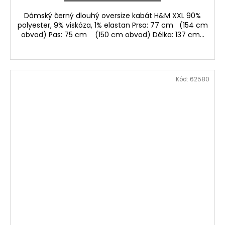
Dámský černý dlouhý oversize kabát H&M XXL 90%
polyester, 9% viskóza, 1% elastan Prsa: 77 cm (154 cm
obvod) Pas: 75 cm (150 cm obvod) Délka: 137 cm...
Kód:
62580