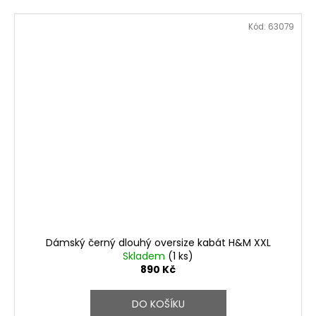
Kód:
63079
Dámský černý dlouhý oversize kabát H&M XXL
Skladem
(1 ks)
890 Kč
DO KOŠÍKU