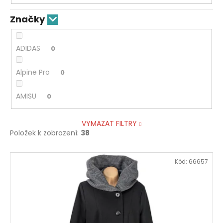
Značky
ADIDAS
0
Alpine Pro
0
AMISU
0
VYMAZAT FILTRY
Položek k zobrazení:
38
V
Kód:
66657
ý
p
i
s
p