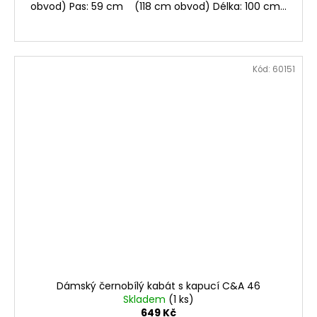
obvod) Pas: 59 cm (118 cm obvod) Délka: 100 cm...
Kód:
60151
Dámský černobílý kabát s kapucí C&A 46
Skladem
(1 ks)
649 Kč