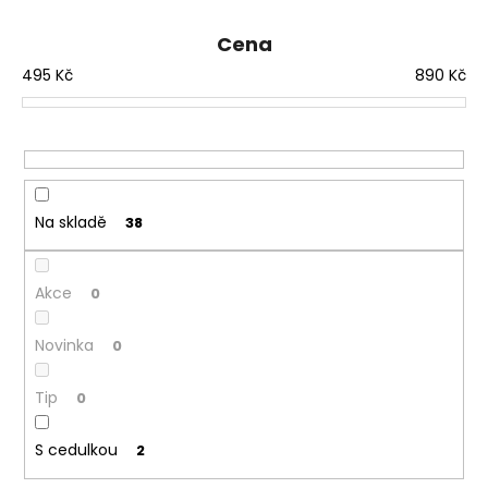
e
n
Cena
í
495
Kč
890
Kč
p
r
o
d
u
Na skladě
38
k
t
ů
Akce
0
Novinka
0
Tip
0
S cedulkou
2