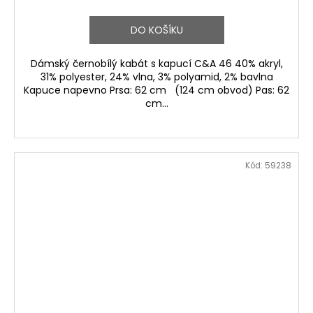
DO KOŠÍKU
Dámský černobílý kabát s kapucí C&A 46 40% akryl,
31% polyester, 24% vlna, 3% polyamid, 2% bavlna
Kapuce napevno Prsa: 62 cm (124 cm obvod) Pas: 62
cm...
Kód:
59238