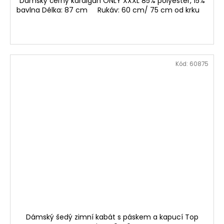
Dámský černý kardigan ONLY XXXL 85% polyester, 15%
bavlna Délka: 87 cm Rukáv: 60 cm/ 75 cm od krku
Kód:
60875
Dámský šedý zimní kabát s páskem a kapucí Top