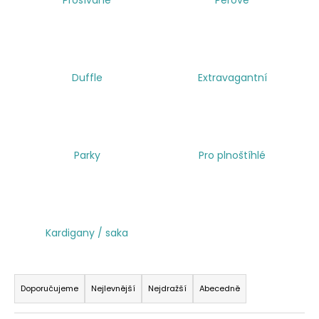
a
j
í
t
Duffle
Extravagantní
?
Parky
Pro plnoštíhlé
HLEDAT
Kardigany / saka
Ř
a
Doporučujeme
Nejlevnější
Nejdražší
Abecedně
z