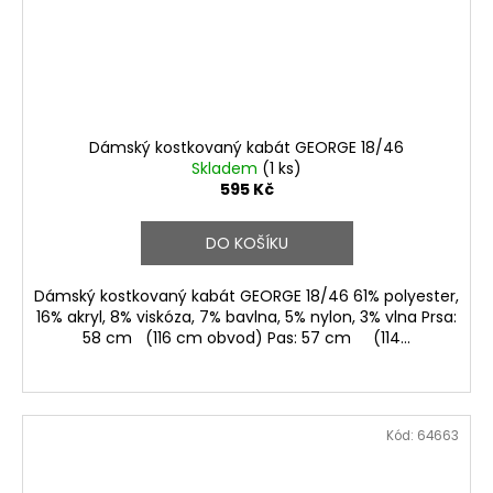
Dámský kostkovaný kabát GEORGE 18/46
Skladem
(1 ks)
595 Kč
DO KOŠÍKU
Dámský kostkovaný kabát GEORGE 18/46 61% polyester,
16% akryl, 8% viskóza, 7% bavlna, 5% nylon, 3% vlna Prsa:
58 cm (116 cm obvod) Pas: 57 cm (114...
Kód:
64663