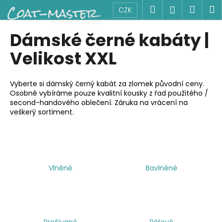
K
Přejít
Hledat
Náku
M
Přihlášen
CZK
na
o
obsah
Zpět
Zpět
košík
š
Dámské černé kabáty |
í
C
Velikost XXL
k
o
p
Vyberte si dámský černý kabát za zlomek původní ceny.
o
Osobně vybíráme pouze kvalitní kousky z řad použitého /
second-handového oblečení. Záruka na vrácení na
t
veškerý sortiment.
ř
e
b
u
j
Vlněné
Bavlněné
e
t
e
n
Prošívané
Péřové