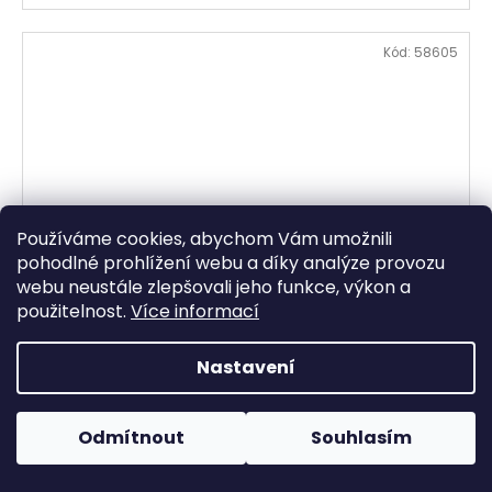
Kód:
58605
Používáme cookies, abychom Vám umožnili
pohodlné prohlížení webu a díky analýze provozu
webu neustále zlepšovali jeho funkce, výkon a
použitelnost.
Více informací
Nastavení
Vlněný dámský šedočerný kabát s kapucí Jantex 46
Skladem
(1 ks)
749 Kč
Odmítnout
Souhlasím
DO KOŠÍKU