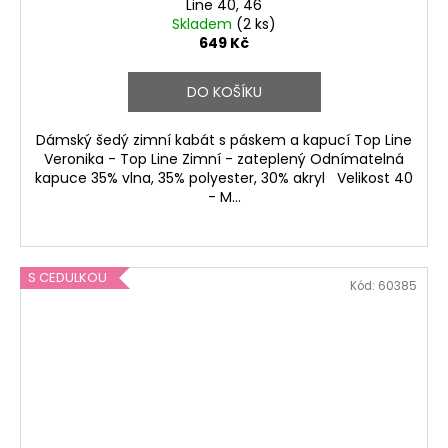
Line 40, 46
Skladem
(2 ks)
649 Kč
DO KOŠÍKU
Dámský šedý zimní kabát s páskem a kapucí Top Line
Veronika - Top Line Zimní - zateplený Odnímatelná
kapuce 35% vlna, 35% polyester, 30% akryl Velikost 40
- M...
S CEDULKOU
Kód:
60385