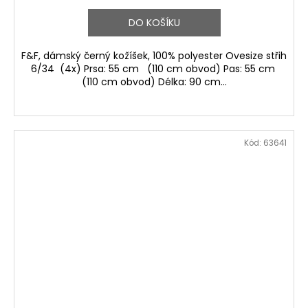
DO KOŠÍKU
F&F, dámský černý kožíšek, 100% polyester Ovesize střih
6/34 (4x) Prsa: 55 cm (110 cm obvod) Pas: 55 cm
(110 cm obvod) Délka: 90 cm...
Kód:
63641