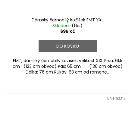
Dámský černobílý kožíšek EMT XXL
Skladem
(1 ks)
695 Kč
DO KOŠÍKU
EMT, dámský černobílý kožíšek, velikost XXL Prsa: 61,5
cm (123 cm obvod) Pas: 65 cm (130 cm obvod)
Délka: 76 cm Rukáv: 63 cm od ramene...
Kód:
63314