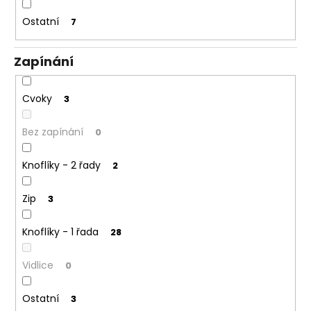
Ostatní
7
Zapínání
Cvoky
3
Bez zapínání
0
Knoflíky - 2 řady
2
Zip
3
Knoflíky - 1 řada
28
Vidlice
0
Ostatní
3