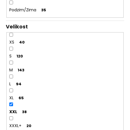
Podzim/Zima
35
Velikost
XS
40
S
120
M
143
L
94
XL
65
XXL
38
XXXL+
20