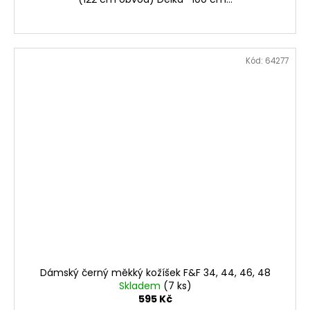
Kód:
64277
Dámský černý měkký kožíšek F&F 34, 44, 46, 48
Skladem
(7 ks)
595 Kč