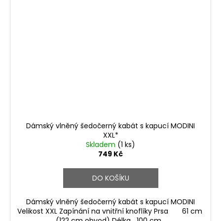
Dámský vlněný šedočerný kabát s kapucí MODINI
XXL*
Skladem
(1 ks)
749 Kč
DO KOŠÍKU
Dámský vlněný šedočerný kabát s kapucí MODINI
Velikost XXL Zapínání na vnitřní knoflíky Prsa 61 cm
(122 cm obvod) Délka 100 cm...