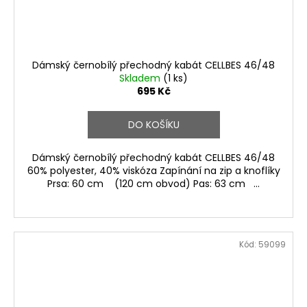
Dámský černobílý přechodný kabát CELLBES 46/48
Skladem
(1 ks)
695 Kč
DO KOŠÍKU
Dámský černobílý přechodný kabát CELLBES 46/48
60% polyester, 40% viskóza Zapínání na zip a knoflíky
Prsa: 60 cm (120 cm obvod) Pas: 63 cm ...
Kód:
59099