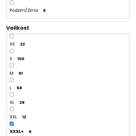
Podzim/Zima
6
Velikost
XS
22
S
100
M
91
L
58
XL
29
XXL
12
XXXL+
6