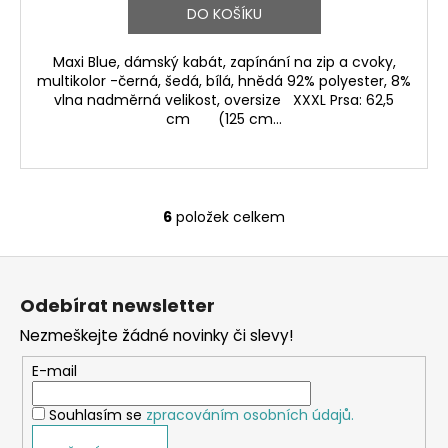
DO KOŠÍKU
Maxi Blue, dámský kabát, zapínání na zip a cvoky,
multikolor -černá, šedá, bílá, hnědá 92% polyester, 8%
vlna nadměrná velikost, oversize XXXL Prsa: 62,5
cm (125 cm...
6
položek celkem
O
v
Z
l
á
á
Odebírat newsletter
d
p
a
Nezmeškejte žádné novinky či slevy!
a
c
t
E-mail
í
í
p
Souhlasím se
zpracováním osobních údajů.
r
v