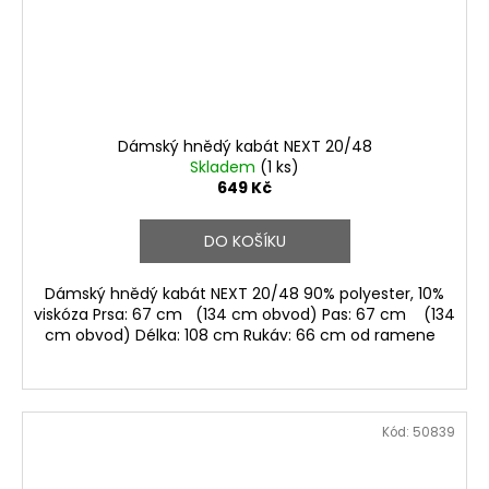
Dámský hnědý kabát NEXT 20/48
Skladem
(1 ks)
649 Kč
DO KOŠÍKU
Dámský hnědý kabát NEXT 20/48 90% polyester, 10%
viskóza Prsa: 67 cm (134 cm obvod) Pas: 67 cm (134
cm obvod) Délka: 108 cm Rukáv: 66 cm od ramene
Kód:
50839