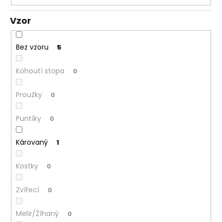
Vzor
Bez vzoru
5
Kohoutí stopa
0
Proužky
0
Puntíky
0
Károvaný
1
Kostky
0
Zvířecí
0
Melír/Žíhaný
0