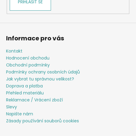
PŘIHLÁSIT SE
k
y
v
ý
p
Informace pro vás
i
s
Kontakt
u
Hodnocení obchodu
Obchodní podmínky
Podmínky ochrany osobních údajů
Jak vybrat tu správnou velikost?
Doprava a platba
Přehled materiálu
Reklamace / Vrácení zboží
Slevy
Napište nám
Zásady používání souborů cookies