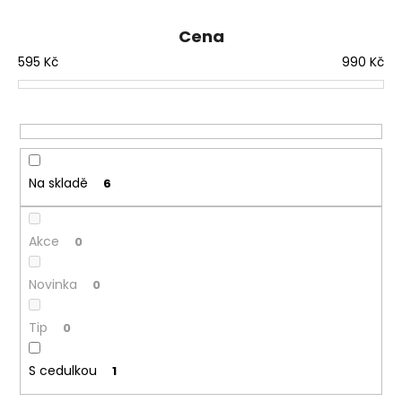
e
n
Cena
í
595
Kč
990
Kč
p
r
o
d
u
Na skladě
6
k
t
ů
Akce
0
Novinka
0
Tip
0
S cedulkou
1