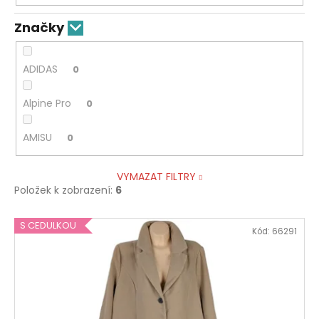
Značky
ADIDAS
0
Alpine Pro
0
AMISU
0
VYMAZAT FILTRY
Položek k zobrazení:
6
V
S CEDULKOU
Kód:
66291
ý
p
i
s
p