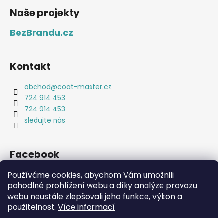
Naše projekty
BezBrandu.cz
Kontakt
obchod
@
coat-master.cz
724 914 453
724 914 453
sledujte nás
Facebook
Používáme cookies, abychom Vám umožnili
pohodlné prohlížení webu a díky analýze provozu
webu neustále zlepšovali jeho funkce, výkon a
použitelnost.
Více informací
Coat-Master.cz
Doplňky ve 100% kvalitě za 10% ceny