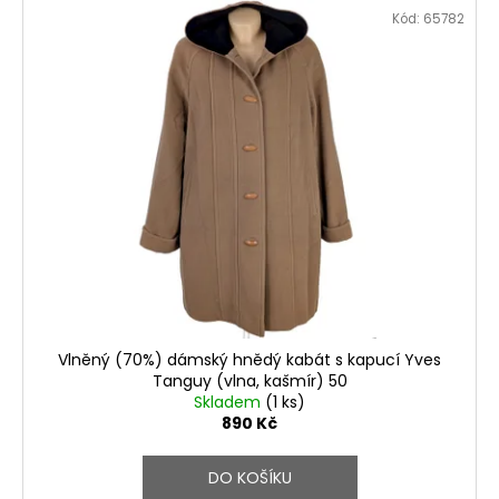
Kód:
65782
Vlněný (70%) dámský hnědý kabát s kapucí Yves
Tanguy (vlna, kašmír) 50
Skladem
(1 ks)
890 Kč
DO KOŠÍKU