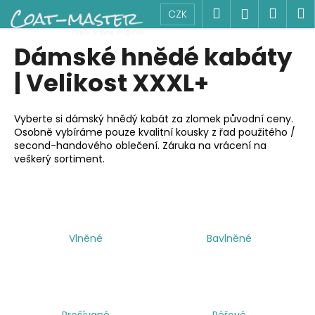
K
Přejít
Hledat
Náku
M
Přihlášen
CZK
na
o
obsah
Zpět
Zpět
košík
š
Dámské hnědé kabáty
í
C
| Velikost XXXL+
k
o
p
Vyberte si dámský hnědý kabát za zlomek původní ceny.
o
Osobně vybíráme pouze kvalitní kousky z řad použitého /
second-handového oblečení. Záruka na vrácení na
t
veškerý sortiment.
ř
e
b
u
j
Vlněné
Bavlněné
e
t
e
n
Prošívané
Péřové