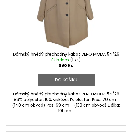
r
o
d
u
k
t
ů
Dámský hnědý přechodný kabát VERO MODA 54/26
Skladem
(1 ks)
990 Kč
DO KOŠÍKU
Dámský hnědý přechodný kabát VERO MODA 54/26
89% polyester, 10% viskóza, 1% elastan Prsa: 70 cm
(140 cm obvod) Pas: 69 cm (138 cm obvod) Délka:
101 cm...