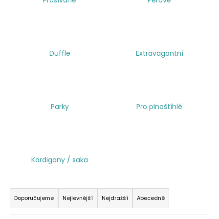
a
j
í
t
Duffle
Extravagantní
?
Parky
Pro plnoštíhlé
HLEDAT
Kardigany / saka
Ř
a
Doporučujeme
Nejlevnější
Nejdražší
Abecedně
z