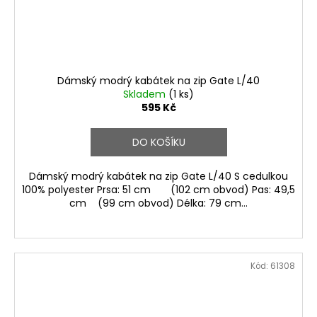
Dámský modrý kabátek na zip Gate L/40
Skladem
(1 ks)
595 Kč
DO KOŠÍKU
Dámský modrý kabátek na zip Gate L/40 S cedulkou
100% polyester Prsa: 51 cm (102 cm obvod) Pas: 49,5
cm (99 cm obvod) Délka: 79 cm...
Kód:
61308