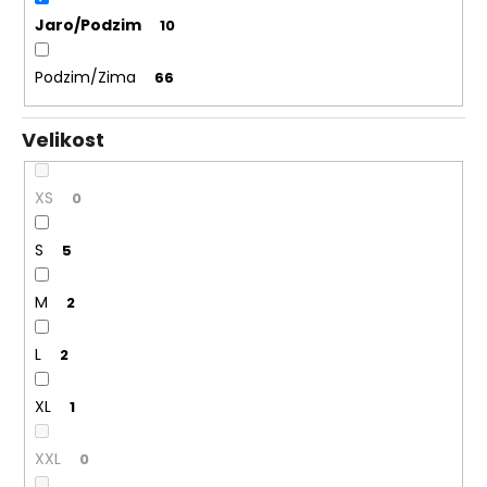
Jaro/Podzim
10
Podzim/Zima
66
Velikost
XS
0
S
5
M
2
L
2
XL
1
XXL
0