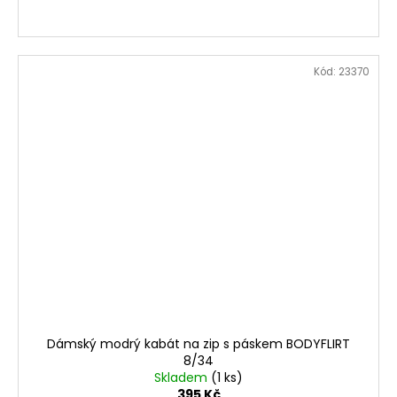
Kód:
23370
Dámský modrý kabát na zip s páskem BODYFLIRT
8/34
Skladem
(1 ks)
395 Kč