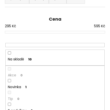
z
e
n
Cena
í
295
Kč
595
Kč
p
r
o
d
u
Na skladě
10
k
t
ů
Akce
0
Novinka
1
Tip
0