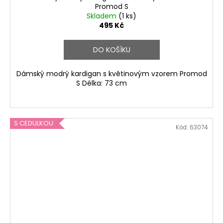
Promod S
Skladem
(1 ks)
495 Kč
DO KOŠÍKU
Dámský modrý kardigan s květinovým vzorem Promod
S Délka: 73 cm
S CEDULKOU
Kód:
63074