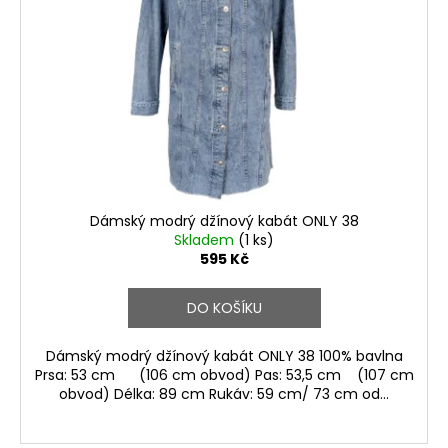
s
p
r
o
d
u
k
t
ů
Dámský modrý džínový kabát ONLY 38
Skladem
(1 ks)
595 Kč
DO KOŠÍKU
Dámský modrý džínový kabát ONLY 38 100% bavlna
Prsa: 53 cm (106 cm obvod) Pas: 53,5 cm (107 cm
obvod) Délka: 89 cm Rukáv: 59 cm/ 73 cm od...