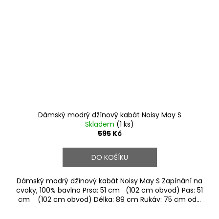
Dámský modrý džínový kabát Noisy May S
Skladem
(1 ks)
595 Kč
DO KOŠÍKU
Dámský modrý džínový kabát Noisy May S Zapínání na
cvoky, 100% bavlna Prsa: 51 cm (102 cm obvod) Pas: 51
cm (102 cm obvod) Délka: 89 cm Rukáv: 75 cm od...