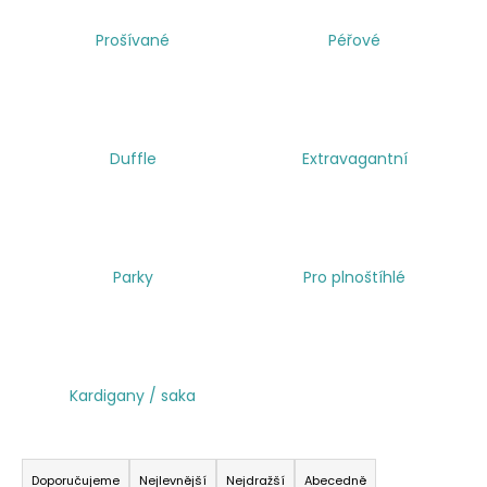
a
Prošívané
Péřové
j
í
t
?
Duffle
Extravagantní
HLEDAT
Parky
Pro plnoštíhlé
Kardigany / saka
Ř
a
Doporučujeme
Nejlevnější
Nejdražší
Abecedně