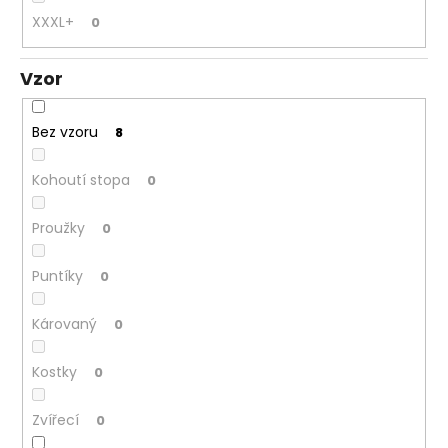
XXXL+
0
Vzor
Bez vzoru
8
Kohoutí stopa
0
Proužky
0
Puntíky
0
Károvaný
0
Kostky
0
Zvířecí
0