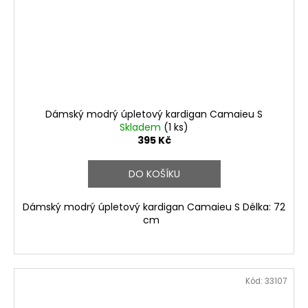
Dámský modrý úpletový kardigan Camaieu S
Skladem
(1 ks)
395 Kč
DO KOŠÍKU
Dámský modrý úpletový kardigan Camaieu S Délka: 72
cm
Kód:
33107