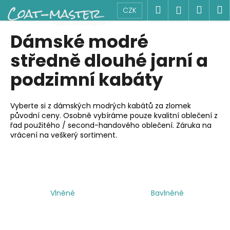
K
Přejít
Hledat
Náku
M
Přihlášen
CZK
na
o
obsah
Zpět
Zpět
košík
š
Dámské modré
í
C
středně dlouhé jarní a
k
o
podzimní kabáty
p
o
Vyberte si z dámských modrých kabátů za zlomek
t
původní ceny. Osobně vybíráme pouze kvalitní oblečení z
ř
řad použitého / second-handového oblečení. Záruka na
e
vrácení na veškerý sortiment.
b
u
j
e
Vlněné
Bavlněné
t
e
n