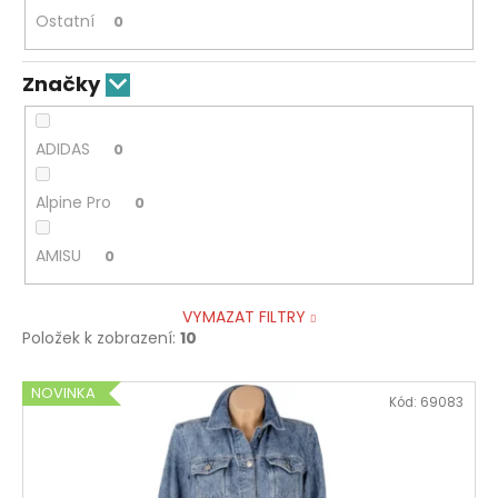
Ostatní
0
Značky
ADIDAS
0
Alpine Pro
0
AMISU
0
VYMAZAT FILTRY
Položek k zobrazení:
10
V
NOVINKA
Kód:
69083
ý
p
i