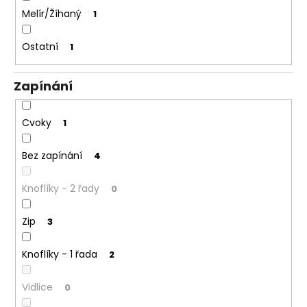
Melír/Žíhaný
1
Ostatní
1
Zapínání
Cvoky
1
Bez zapínání
4
Knoflíky - 2 řady
0
Zip
3
Knoflíky - 1 řada
2
Vidlice
0