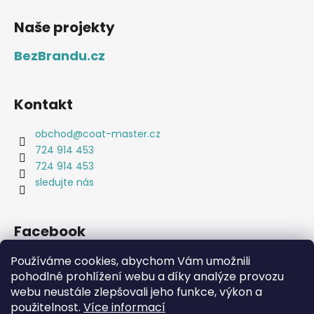
Naše projekty
BezBrandu.cz
Kontakt
obchod
@
coat-master.cz
724 914 453
724 914 453
sledujte nás
Facebook
Používáme cookies, abychom Vám umožnili
pohodlné prohlížení webu a díky analýze provozu
webu neustále zlepšovali jeho funkce, výkon a
použitelnost.
Více informací
Coat-Master.cz
Doplňky ve 100% kvalitě za 10% ceny