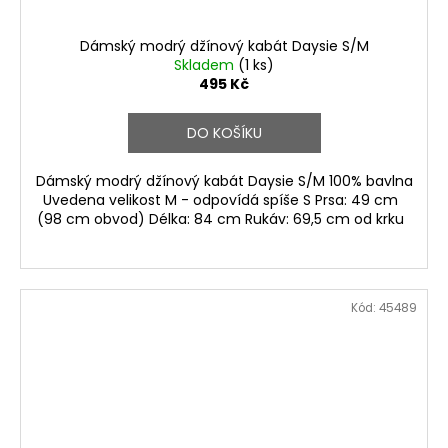
Dámský modrý džínový kabát Daysie S/M
Skladem
(1 ks)
495 Kč
DO KOŠÍKU
Dámský modrý džínový kabát Daysie S/M 100% bavlna
Uvedena velikost M - odpovídá spíše S Prsa: 49 cm
(98 cm obvod) Délka: 84 cm Rukáv: 69,5 cm od krku
Kód:
45489