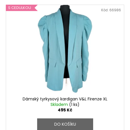
S CEDULKOU
Kód:
66986
Dámský tyrkysový kardigan V&L Firenze XL
Skladem
(1 ks)
495 Kč
DO KOŠÍKU