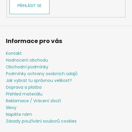
v
PŘIHLÁSIT SE
k
y
v
ý
p
Informace pro vás
i
s
Kontakt
u
Hodnocení obchodu
Obchodní podmínky
Podmínky ochrany osobních údajů
Jak vybrat tu správnou velikost?
Doprava a platba
Přehled materiálu
Reklamace / Vrácení zboží
Slevy
Napište nám
Zásady používání souborů cookies