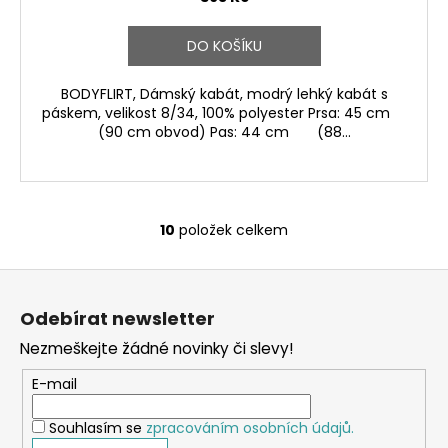
DO KOŠÍKU
BODYFLIRT, Dámský kabát, modrý lehký kabát s
páskem, velikost 8/34, 100% polyester Prsa: 45 cm
(90 cm obvod) Pas: 44 cm (88...
10
položek celkem
O
v
Z
l
á
á
Odebírat newsletter
d
p
a
Nezmeškejte žádné novinky či slevy!
a
c
t
E-mail
í
í
p
Souhlasím se
zpracováním osobních údajů.
r