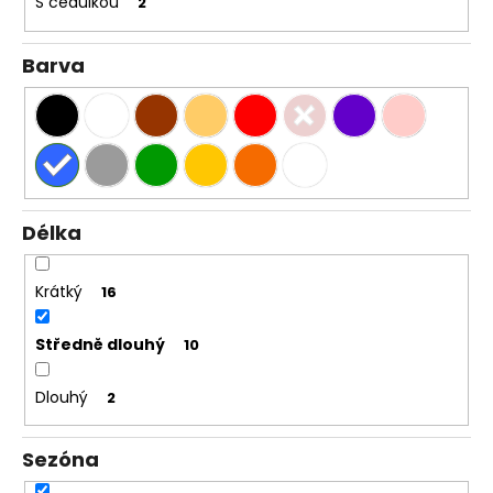
S cedulkou
2
Barva
Délka
Krátký
16
Středně dlouhý
10
Dlouhý
2
Sezóna