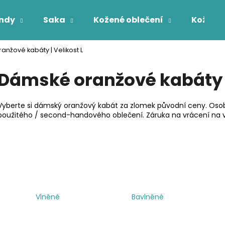
ndy
Saka
Kožené oblečení
Kožichy
nžové kabáty | Velikost L
Co potřebujete najít?
Dámské oranžové kabáty |
HLEDAT
Vyberte si dámský oranžový kabát za zlomek původní ceny. Osob
použitého / second-handového oblečení. Záruka na vrácení na v
Vlněné
Bavlněné