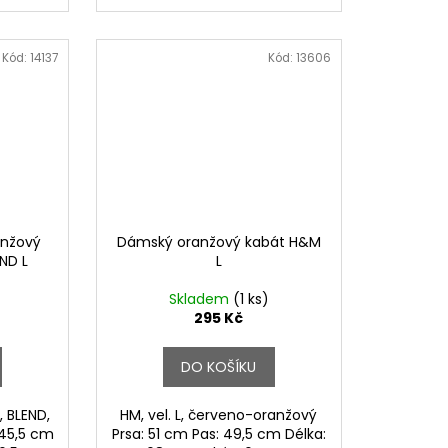
Kód:
14137
Kód:
13606
anžový
Dámský oranžový kabát H&M
ND L
L
Skladem
(1 ks)
295 Kč
DO KOŠÍKU
 BLEND,
HM, vel. L, červeno-oranžový
: 45,5 cm
Prsa: 51 cm Pas: 49,5 cm Délka: