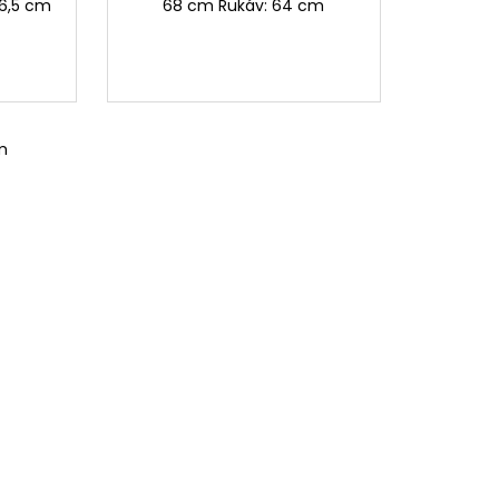
66,5 cm
68 cm Rukáv: 64 cm
m