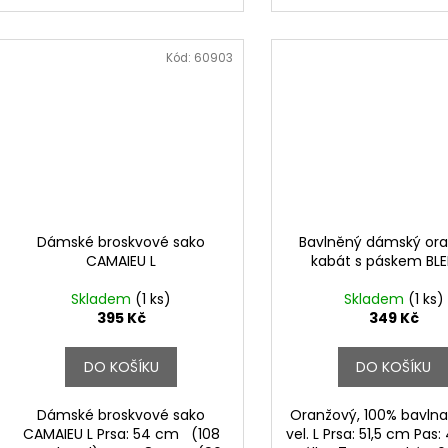
Kód:
60903
Dámské broskvové sako
Bavlněný dámský or
CAMAIEU L
kabát s páskem BLE
Skladem
(1 ks)
Skladem
(1 ks)
395 Kč
349 Kč
DO KOŠÍKU
DO KOŠÍKU
Dámské broskvové sako
Oranžový, 100% bavlna,
CAMAIEU L Prsa: 54 cm (108
vel. L Prsa: 51,5 cm Pas