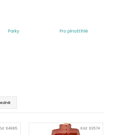
Parky
Pro plnoštíhlé
edně
ód:
64985
Kód:
63574