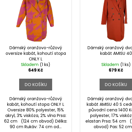
p
p
i
r
s
o
p
d
r
u
o
k
d
Dámský oranžovo-růžový
Dámský oranžový dv
t
oversize kabát, kohoutí stopa
kabát AMISU 40
u
ONLY L
ů
k
Skladem
(1 ks)
Skladem
(1 ks)
t
649 Kč
679 Kč
ů
DO KOŠÍKU
DO KOŠÍKU
Dámský oranžovo-růžový
Dámský oranžový dv
kabát, kohoutí stopa ONLY L
kabát AMISU 40 S ced
Oversize 80% polyester, 15%
původní cena 1400 
akryl, 3% viskóza, 2% vlna Prsa:
polyester, 17% viskó
62 cm (124 cm obvod) Délka:
elastan Prsa: 54 cm 
90 cm Rukáv: 74 cm od...
obvod) Pas: 52 cm 