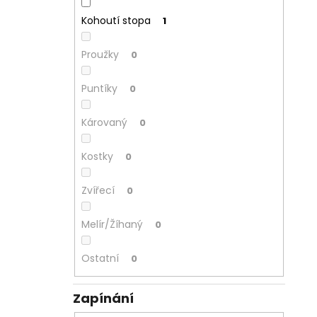
Kohoutí stopa
1
Proužky
0
Puntíky
0
Károvaný
0
Kostky
0
Zvířecí
0
Melír/Žíhaný
0
Ostatní
0
Zapínání