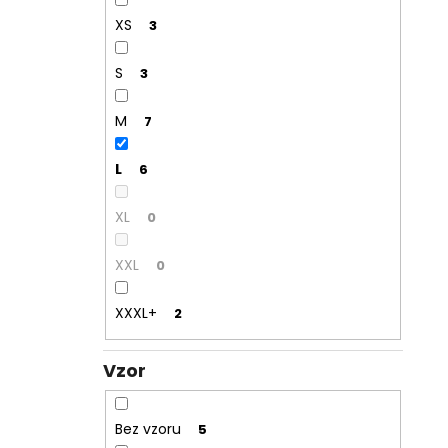
XS
3
S
3
M
7
L
6
XL
0
XXL
0
XXXL+
2
Vzor
Bez vzoru
5