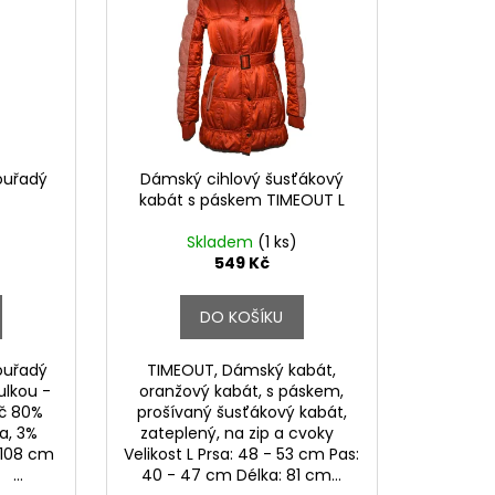
ouřadý
Dámský cihlový šusťákový
kabát s páskem TIMEOUT L
Skladem
(1 ks)
549 Kč
DO KOŠÍKU
ouřadý
TIMEOUT, Dámský kabát,
ulkou -
oranžový kabát, s páskem,
Kč 80%
prošívaný šusťákový kabát,
za, 3%
zateplený, na zip a cvoky
(108 cm
Velikost L Prsa: 48 - 53 cm Pas:
...
40 - 47 cm Délka: 81 cm...