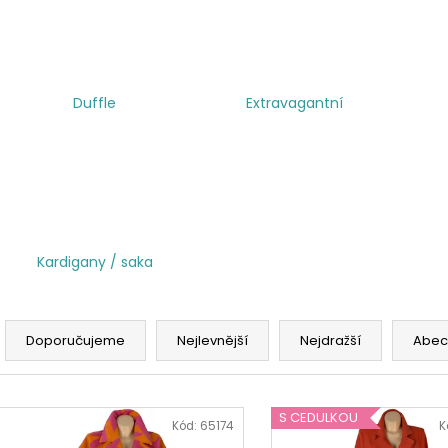
Duffle
Extravagantní
Kardigany / saka
Ř
a
Doporučujeme
Nejlevnější
Nejdražší
Abec
z
e
V
n
S CEDULKOU
ý
Kód:
65174
K
í