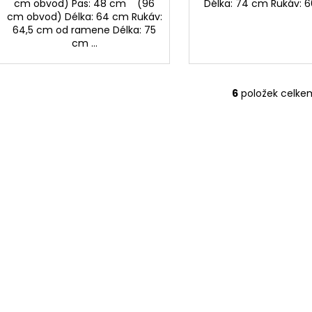
cm obvod) Pas: 48 cm (96
Délka: 74 cm Rukáv: 
cm obvod) Délka: 64 cm Rukáv:
64,5 cm od ramene Délka: 75
cm ...
6
položek celke
O
v
l
á
d
a
c
í
p
r
v
k
y
v