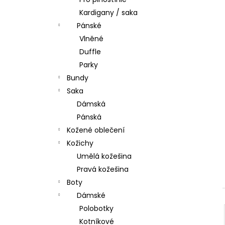
l
Kardigany / saka
Pánské
Vlněné
Duffle
Parky
Bundy
Saka
Dámská
Pánská
Kožené oblečení
Kožichy
Umělá kožešina
Pravá kožešina
Boty
Dámské
Polobotky
Kotníkové