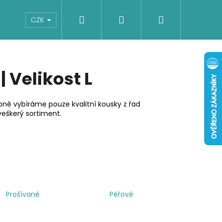
Hledat
Přihlášení
Nákupní
Boty
Dětské
Šaty
Overaly
CZK
košík
 Velikost L
ně vybíráme pouze kvalitní kousky z řad
eškerý sortiment.
Prošívané
Péřové