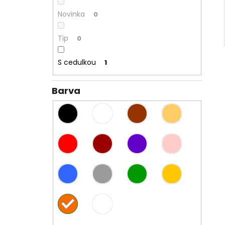
Novinka
0
Tip
0
S cedulkou
1
Barva