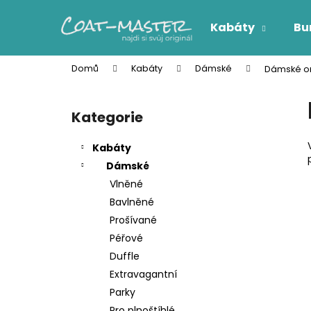
K
Přejít
na
o
Kabáty
Bu
obsah
Zpět
Zpět
š
do
do
í
Domů
Kabáty
Dámské
Dámské ora
k
obchodu
obchodu
P
o
Kategorie
Přeskočit
s
kategorie
t
Kabáty
r
Dámské
a
Vlněné
n
Bavlněné
n
Prošívané
í
Péřové
p
Duffle
a
Extravagantní
n
Parky
e
Pro plnoštíhlé