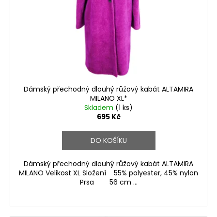
r
o
d
u
k
t
ů
Dámský přechodný dlouhý růžový kabát ALTAMIRA
MILANO XL*
Skladem
(1 ks)
695 Kč
DO KOŠÍKU
Dámský přechodný dlouhý růžový kabát ALTAMIRA
MILANO Velikost XL Složení 55% polyester, 45% nylon
Prsa 56 cm ...