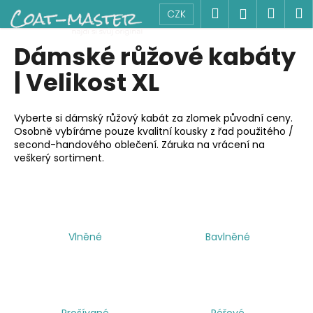
K
Přejít
Hledat
Náku
M
Přihlášen
CZK
na
o
obsah
Zpět
Zpět
košík
š
Dámské růžové kabáty
í
C
| Velikost XL
k
o
p
Vyberte si dámský růžový kabát za zlomek původní ceny.
o
Osobně vybíráme pouze kvalitní kousky z řad použitého /
second-handového oblečení. Záruka na vrácení na
t
veškerý sortiment.
ř
e
b
u
j
Vlněné
Bavlněné
e
t
e
n
Prošívané
Péřové