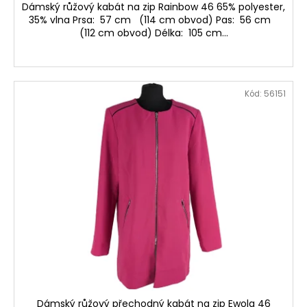
Dámský růžový kabát na zip Rainbow 46 65% polyester,
35% vlna Prsa: 57 cm (114 cm obvod) Pas: 56 cm
(112 cm obvod) Délka: 105 cm...
Kód:
56151
Dámský růžový přechodný kabát na zip Ewola 46