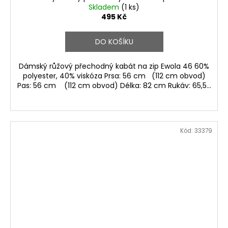
Skladem
(1 ks)
495 Kč
DO KOŠÍKU
Dámský růžový přechodný kabát na zip Ewola 46 60%
polyester, 40% viskóza Prsa: 56 cm (112 cm obvod)
Pas: 56 cm (112 cm obvod) Délka: 82 cm Rukáv: 65,5...
Kód:
33379