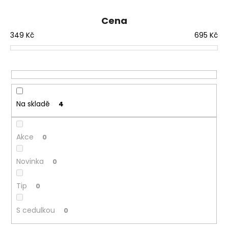
e
n
Cena
í
349
Kč
695
Kč
p
r
o
d
u
Na skladě
4
k
t
ů
Akce
0
Novinka
0
Tip
0
S cedulkou
0