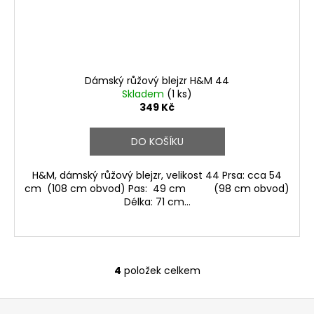
Dámský růžový blejzr H&M 44
Skladem
(1 ks)
349 Kč
DO KOŠÍKU
H&M, dámský růžový blejzr, velikost 44 Prsa: cca 54
cm (108 cm obvod) Pas: 49 cm (98 cm obvod)
Délka: 71 cm...
4
položek celkem
O
v
Z
l