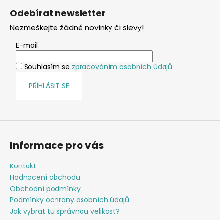
á
á
Odebírat newsletter
d
p
a
Nezmeškejte žádné novinky či slevy!
a
c
t
E-mail
í
í
p
Souhlasím se
zpracováním osobních údajů.
r
v
PŘIHLÁSIT SE
k
y
v
ý
p
Informace pro vás
i
s
Kontakt
u
Hodnocení obchodu
Obchodní podmínky
Podmínky ochrany osobních údajů
Jak vybrat tu správnou velikost?