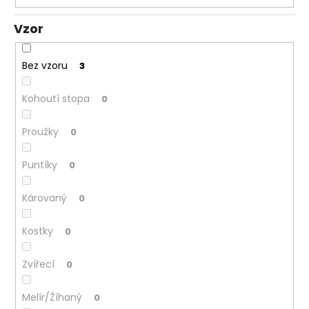
Vzor
Bez vzoru
3
Kohoutí stopa
0
Proužky
0
Puntíky
0
Károvaný
0
Kostky
0
Zvířecí
0
Melír/Žíhaný
0