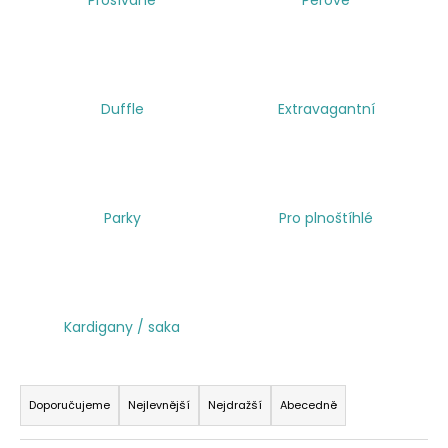
a
j
í
t
Duffle
Extravagantní
?
Parky
Pro plnoštíhlé
HLEDAT
Kardigany / saka
Ř
a
Doporučujeme
Nejlevnější
Nejdražší
Abecedně
z