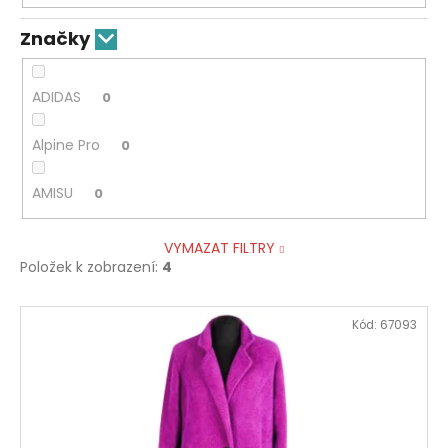
Značky
ADIDAS
0
Alpine Pro
0
AMISU
0
VYMAZAT FILTRY
Položek k zobrazení:
4
V
Kód:
67093
ý
p
i
s
p