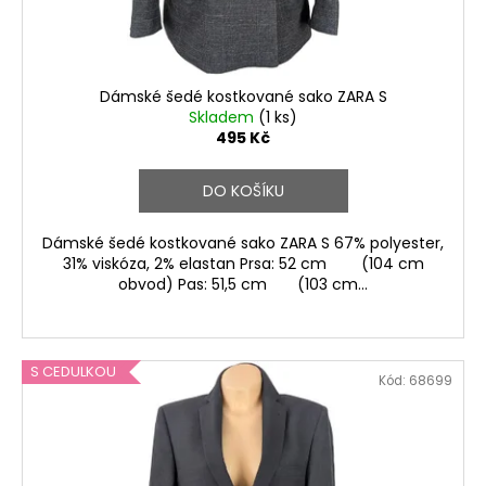
u
k
t
ů
Dámské šedé kostkované sako ZARA S
Skladem
(1 ks)
495 Kč
DO KOŠÍKU
Dámské šedé kostkované sako ZARA S 67% polyester,
31% viskóza, 2% elastan Prsa: 52 cm (104 cm
obvod) Pas: 51,5 cm (103 cm...
S CEDULKOU
Kód:
68699