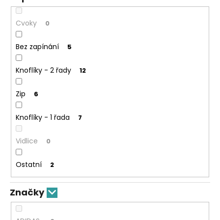
Cvoky
0
Bez zapínání
5
Knoflíky - 2 řady
12
Zip
6
Knoflíky - 1 řada
7
Vidlice
0
Ostatní
2
Značky