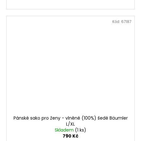
Kód:
67187
Pánské sako pro ženy - vlněné (100%) šedé Bäumler
L/XL
Skladem
(1 ks)
790 Kč