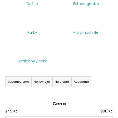
Duffle
Extravagantní
a
j
í
t
Parky
Pro plnoštíhlé
?
Kardigany / saka
HLEDAT
Ř
a
Doporučujeme
Nejlevnější
Nejdražší
Abecedně
z
e
n
Cena
í
249
Kč
990
Kč
p