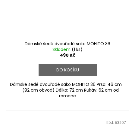
Dámské šedé dvouřadé sako MOHITO 36
Skladem
(1 ks)
490 Kč
DO KOŠÍKU
Dámské šedé dvouřadé sako MOHITO 36 Prsa: 46 cm
(92 cm obvod) Délka: 72 cm Rukáv: 62 cm od
ramene
Kód:
53207