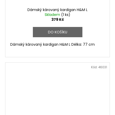
Dámský károvaný kardigan H&M L
Skladem
(1 ks)
379 Kč
DO KOŠÍKU
Dámský károvaný kardigan H&M L Délka: 77 cm
Kód:
46031