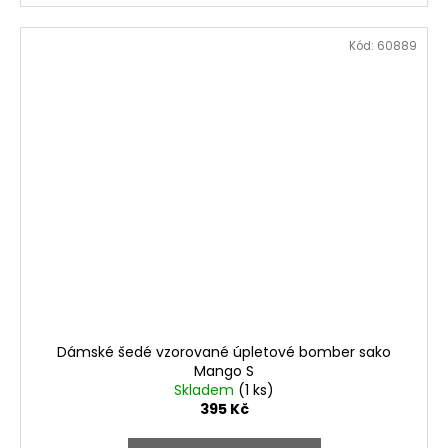
Kód:
60889
Dámské šedé vzorované úpletové bomber sako
Mango S
Skladem
(1 ks)
395 Kč