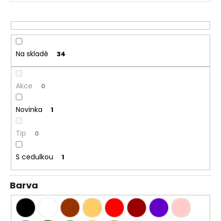
r
o
d
u
Na skladě
34
k
t
ů
Akce
0
Novinka
1
Tip
0
S cedulkou
1
Barva