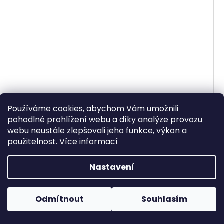
Používáme cookies, abychom Vám umožnili
pohodlné prohlížení webu a díky analýze provozu
Dámský šedý úpletový kardigan na zavazování H&M
M
webu neustále zlepšovali jeho funkce, výkon a
Skladem
(1 ks)
použitelnost.
Více informací
249 Kč
Nastavení
DO KOŠÍKU
Dámský šedý úpletový kardigan na zavazování H&M M
Odmítnout
Souhlasím