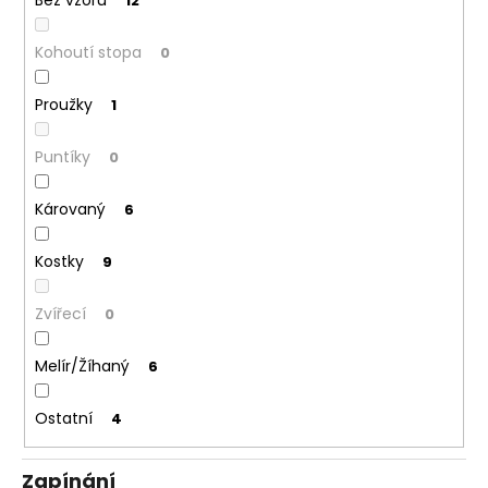
Bez vzoru
12
Kohoutí stopa
0
Proužky
1
Puntíky
0
Károvaný
6
Kostky
9
Zvířecí
0
Melír/Žíhaný
6
Ostatní
4
Zapínání