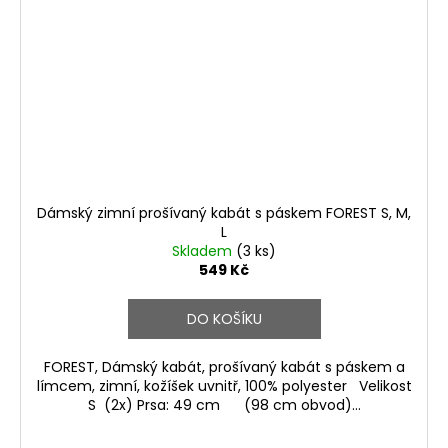
Dámský zimní prošívaný kabát s páskem FOREST S, M,
L
Skladem
(3 ks)
549 Kč
DO KOŠÍKU
FOREST, Dámský kabát, prošívaný kabát s páskem a
límcem, zimní, kožíšek uvnitř, 100% polyester Velikost
S (2x) Prsa: 49 cm (98 cm obvod)...