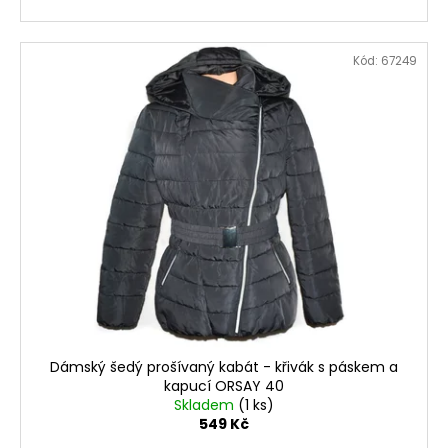
Kód:
67249
Dámský šedý prošívaný kabát - křivák s páskem a
kapucí ORSAY 40
Skladem
(1 ks)
549 Kč