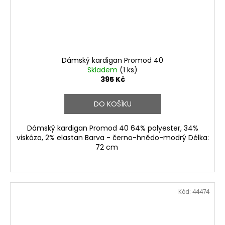
Dámský kardigan Promod 40
Skladem
(1 ks)
395 Kč
DO KOŠÍKU
Dámský kardigan Promod 40 64% polyester, 34%
viskóza, 2% elastan Barva - černo-hnědo-modrý Délka:
72 cm
Kód:
44474