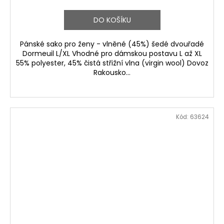
DO KOŠÍKU
Pánské sako pro ženy - vlněné (45%) šedé dvouřadé
Dormeuil L/XL Vhodné pro dámskou postavu L až XL
55% polyester, 45% čistá střižní vlna (virgin wool) Dovoz
Rakousko...
Kód:
63624