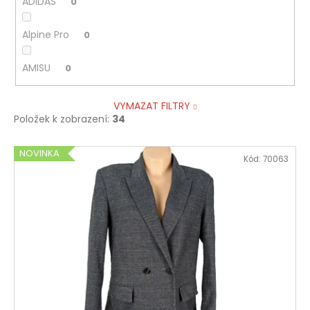
ADIDAS
0
Alpine Pro
0
AMISU
0
VYMAZAT FILTRY
Položek k zobrazení:
34
V
NOVINKA
Kód:
70063
ý
p
i
s
p
r
o
d