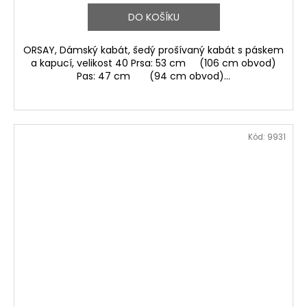
DO KOŠÍKU
ORSAY, Dámský kabát, šedý prošívaný kabát s páskem
a kapucí, velikost 40 Prsa: 53 cm (106 cm obvod)
Pas: 47 cm (94 cm obvod)...
Kód:
9931