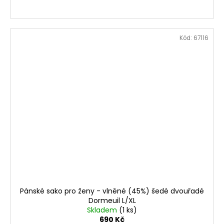
Kód:
67116
Pánské sako pro ženy - vlněné (45%) šedé dvouřadé
Dormeuil L/XL
Skladem
(1 ks)
690 Kč