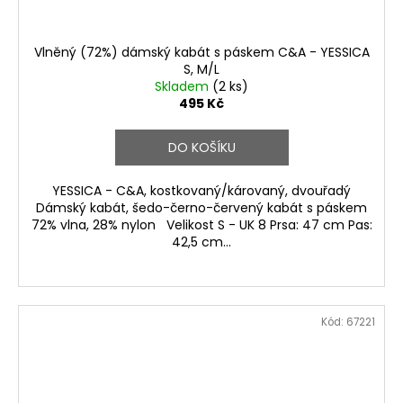
Vlněný (72%) dámský kabát s páskem C&A - YESSICA
S, M/L
Skladem
(2 ks)
495 Kč
DO KOŠÍKU
YESSICA - C&A, kostkovaný/károvaný, dvouřadý
Dámský kabát, šedo-černo-červený kabát s páskem
72% vlna, 28% nylon Velikost S - UK 8 Prsa: 47 cm Pas:
42,5 cm...
Kód:
67221