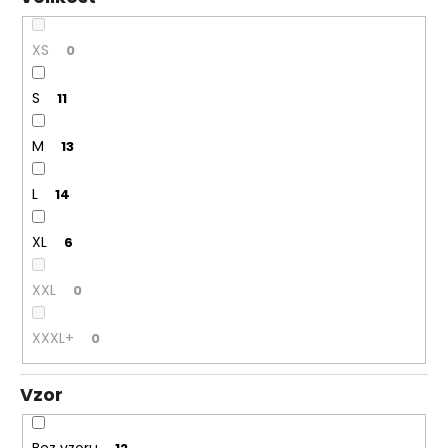
XS
0
S
11
M
13
L
14
XL
6
XXL
0
XXXL+
0
Vzor