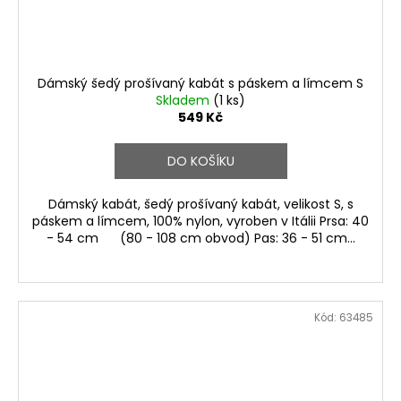
Dámský šedý prošívaný kabát s páskem a límcem S
Skladem
(1 ks)
549 Kč
DO KOŠÍKU
Dámský kabát, šedý prošívaný kabát, velikost S, s
páskem a límcem, 100% nylon, vyroben v Itálii Prsa: 40
- 54 cm (80 - 108 cm obvod) Pas: 36 - 51 cm...
Kód:
63485