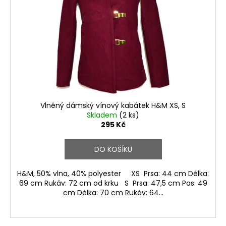
Vlněný dámský vínový kabátek H&M XS, S
Skladem
(2 ks)
295 Kč
DO KOŠÍKU
H&M, 50% vlna, 40% polyester XS Prsa: 44 cm Délka:
69 cm Rukáv: 72 cm od krku S Prsa: 47,5 cm Pas: 49
cm Délka: 70 cm Rukáv: 64...