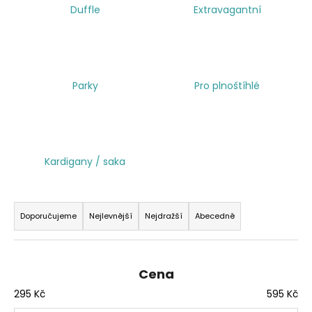
Duffle
Extravagantní
a
j
í
t
Parky
Pro plnoštíhlé
?
Kardigany / saka
HLEDAT
Ř
a
Doporučujeme
Nejlevnější
Nejdražší
Abecedně
z
e
n
Cena
í
295
Kč
595
Kč
p