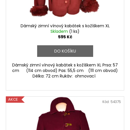
u
k
t
ů
Dámský zimní vínový kabátek s kožíškem XL
Skladem
(1 ks)
595 Kč
DO KOŠÍKU
Dámský zimní vínový kabátek s kožíškem XL Prsa: 57
cm (114 cm obvod) Pas: 55,5 cm (111 cm obvod)
Délka: 72 cm Rukáv: ohrnovací
AKCE
Kód:
54375