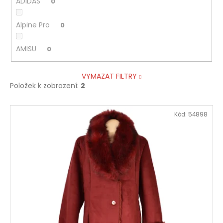
ADIDAS
0
Alpine Pro
0
AMISU
0
VYMAZAT FILTRY
Položek k zobrazení:
2
V
Kód:
54898
ý
p
i
s
p
r
o
d