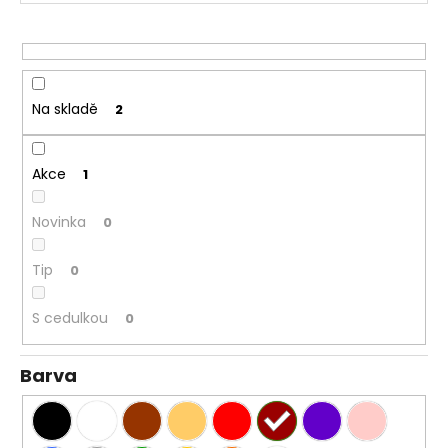
r
o
d
u
Na skladě
2
k
t
ů
Akce
1
Novinka
0
Tip
0
S cedulkou
0
Barva