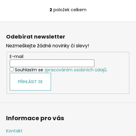
2
položek celkem
O
v
Z
l
á
á
Odebírat newsletter
d
p
a
Nezmeškejte žádné novinky či slevy!
a
c
t
E-mail
í
í
p
Souhlasím se
zpracováním osobních údajů.
r
v
PŘIHLÁSIT SE
k
y
v
ý
p
Informace pro vás
i
s
Kontakt
u