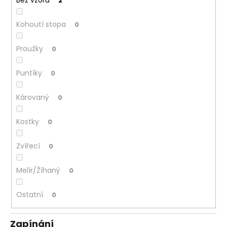
Bez vzoru
2
Kohoutí stopa
0
Proužky
0
Puntíky
0
Károvaný
0
Kostky
0
Zvířecí
0
Melír/Žíhaný
0
Ostatní
0
Zapínání