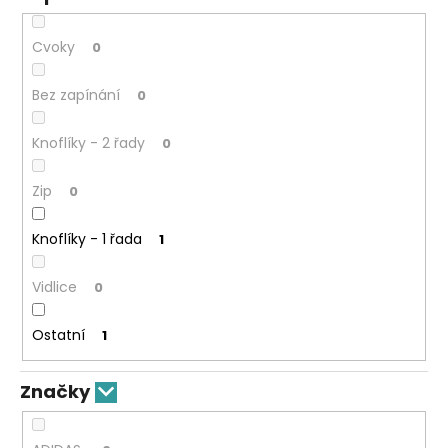
Cvoky
0
Bez zapínání
0
Knoflíky - 2 řady
0
Zip
0
Knoflíky - 1 řada
1
Vidlice
0
Ostatní
1
Značky