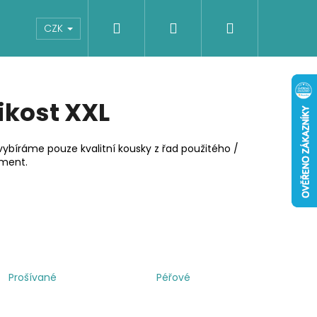
Hledat
Přihlášení
Nákupní
Boty
Dětské
Šaty
Overaly
CZK
košík
ikost XXL
ybíráme pouze kvalitní kousky z řad použitého /
iment.
Prošívané
Péřové