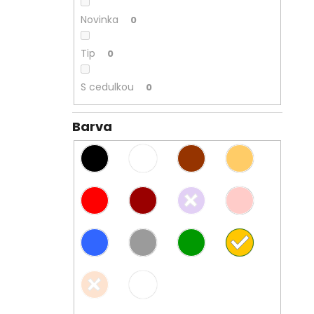
Novinka
0
Tip
0
S cedulkou
0
Barva