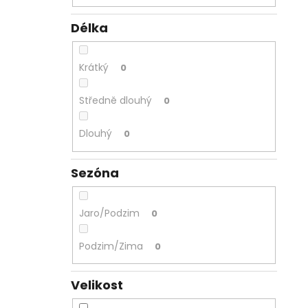
Délka
Krátký
0
Středně dlouhý
0
Dlouhý
0
Sezóna
Jaro/Podzim
0
Podzim/Zima
0
Velikost