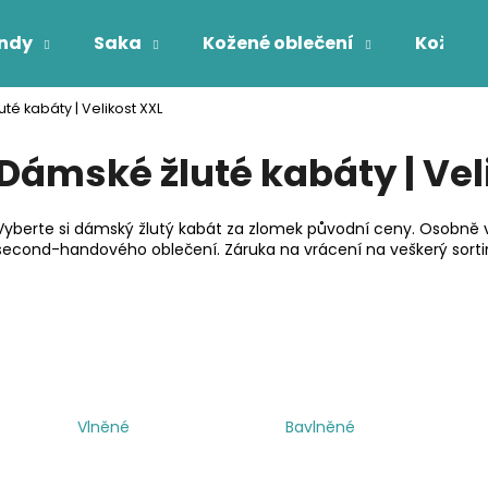
ndy
Saka
Kožené oblečení
Kožichy
té kabáty | Velikost XXL
Co potřebujete najít?
Dámské žluté kabáty | Vel
HLEDAT
Vyberte si dámský žlutý kabát za zlomek původní ceny. Osobně v
second-handového oblečení. Záruka na vrácení na veškerý sort
Vlněné
Bavlněné