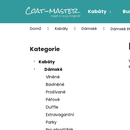
K
Přejít
na
o
Kabáty
Bu
obsah
Zpět
Zpět
š
do
do
í
Domů
Kabáty
Dámské
Dámské žlu
k
obchodu
obchodu
P
o
Kategorie
Přeskočit
s
kategorie
t
Kabáty
r
Dámské
a
Vlněné
n
Bavlněné
n
Prošívané
í
Péřové
p
Duffle
a
Extravagantní
n
Parky
e
Pro plnoštíhlé