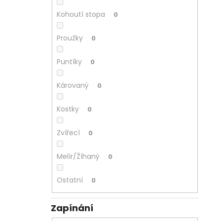
Kohoutí stopa
0
Proužky
0
Puntíky
0
Károvaný
0
Kostky
0
Zvířecí
0
Melír/Žíhaný
0
Ostatní
0
Zapínání