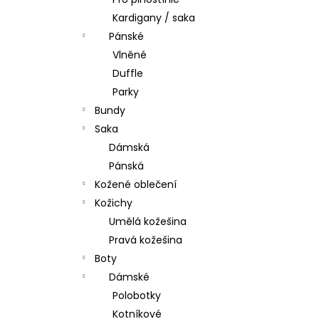
l
Kardigany / saka
Pánské
Vlněné
Duffle
Parky
Bundy
Saka
Dámská
Pánská
Kožené oblečení
Kožichy
Umělá kožešina
Pravá kožešina
Boty
Dámské
Polobotky
Kotníkové