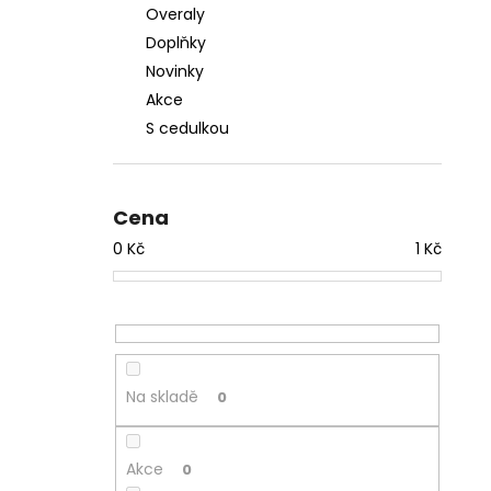
Overaly
Doplňky
Novinky
Akce
S cedulkou
Cena
0
Kč
1
Kč
Na skladě
0
Akce
0