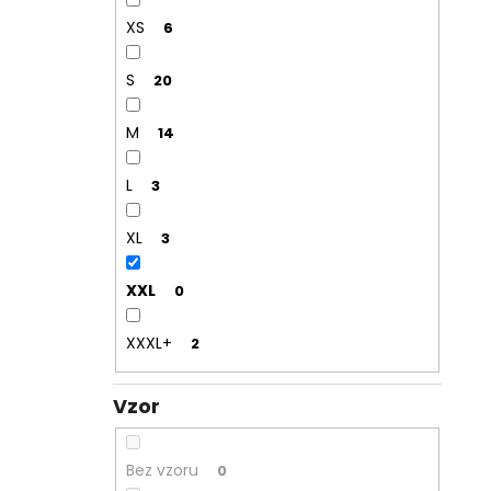
XS
6
S
20
M
14
L
3
XL
3
XXL
0
XXXL+
2
Vzor
Bez vzoru
0