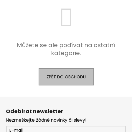
a
j
í
t
?
Můžete se ale podívat na ostatní
kategorie.
HLEDAT
ZPĚT DO OBCHODU
Z
á
Odebírat newsletter
p
Nezmeškejte žádné novinky či slevy!
a
t
E-mail