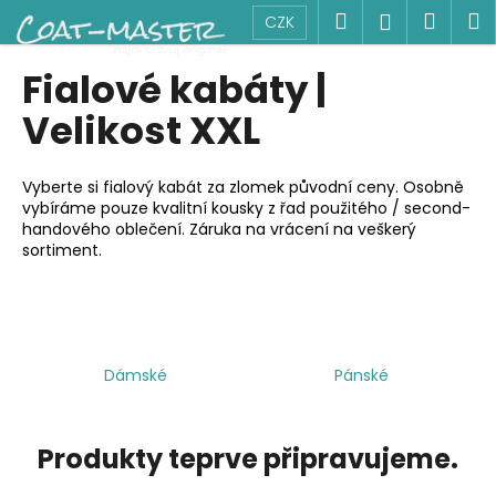
K
Přejít
Hledat
Náku
M
Přihlášen
CZK
na
o
obsah
Zpět
Zpět
košík
š
Fialové kabáty |
í
C
Velikost XXL
k
o
p
Vyberte si fialový kabát za zlomek původní ceny. Osobně
o
vybíráme pouze kvalitní kousky z řad použitého / second-
handového oblečení. Záruka na vrácení na veškerý
t
sortiment.
ř
e
b
u
j
Dámské
Pánské
e
t
Produkty teprve připravujeme.
e
n