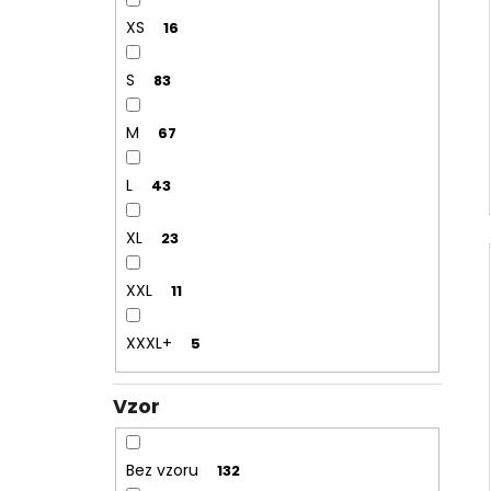
XS
16
S
83
M
67
L
43
XL
23
XXL
11
XXXL+
5
Vzor
Bez vzoru
132