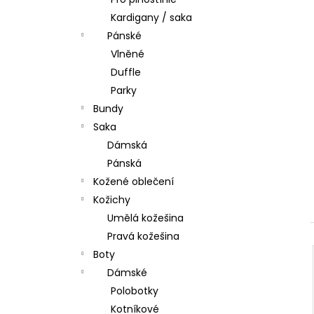
l
Kardigany / saka
Pánské
Vlněné
Duffle
Parky
Bundy
Saka
Dámská
Pánská
Kožené oblečení
Kožichy
Umělá kožešina
Pravá kožešina
Boty
Dámské
Polobotky
Kotníkové