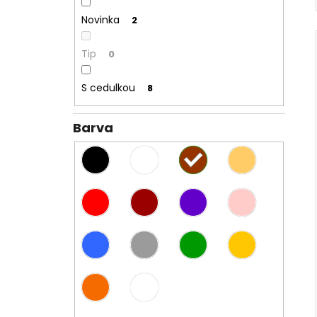
Novinka
2
Tip
0
S cedulkou
8
Barva