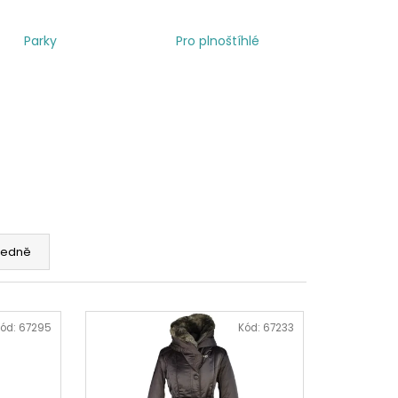
Parky
Pro plnoštíhlé
edně
ód:
67295
Kód:
67233