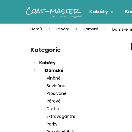
K
Přejít
na
o
Kabáty
Bu
obsah
Zpět
Zpět
š
do
do
í
Domů
Kabáty
Dámské
Dámské hn
k
obchodu
obchodu
P
o
Kategorie
Přeskočit
s
kategorie
t
Kabáty
r
Dámské
a
Vlněné
n
Bavlněné
n
Prošívané
í
Péřové
p
Duffle
a
Extravagantní
n
Parky
e
Pro plnoštíhlé