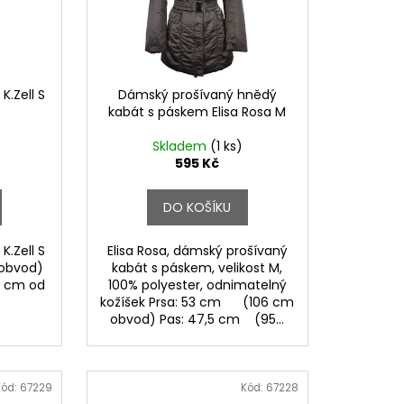
.Zell S
Dámský prošívaný hnědý
kabát s páskem Elisa Rosa M
Skladem
(1 ks)
595 Kč
DO KOŠÍKU
.Zell S
Elisa Rosa, dámský prošívaný
 obvod)
kabát s páskem, velikost M,
3 cm od
100% polyester, odnimatelný
kožíšek Prsa: 53 cm (106 cm
obvod) Pas: 47,5 cm (95...
Kód:
67229
Kód:
67228