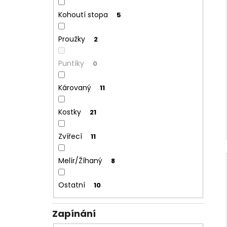
Kohoutí stopa
5
Proužky
2
Puntíky
0
Károvaný
11
Kostky
21
Zvířecí
11
Melír/Žíhaný
8
Ostatní
10
Zapínání