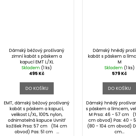
Dámský béžový prošívaný
Dámský hnědý proš
zimní kabát s páskem a
kabát s páskem a lím
kapucí EMT L/XL
M
Skladem
(1 ks)
Skladem
(1 ks)
495 Kč
579 Kč
DO KOŠÍKU
DO KOŠÍKU
EMT, dámský béžový prošívaný
Dámský hnědý prošíva
kabát s páskem a kapucí,
s páskem a límcem, veli
velikost L/XL, 100% nylon,
M Prsa: 46 - 57 cm (9
odnimatelná kapuce Uvnitř
cm obvod) Pas: 40 -
kožíšek Prsa: 57 cm (114 cm
(80 - 104 cm obvod) D
obvod) Pas: 51 cm ...
cm...