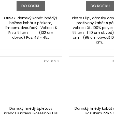
DO KOŠÍKU
DO KOŠÍKU
ORSAY, dámský kabát, hnědý/
Pietro Filipi, dámský c
béžový kabát s páskem,
prošívaný kabát s p
límcem, dvouřadý Velikost S
velikost XL, 100% polyes
Prsa: 51 cm (102 cm
55 cm (110 cm obvod)
obvod) Pas: 43 - 45...
cm (98 cm obvod) Dé
cm...
Kód:
67213
Dámský hnědý úpletový
Dámský hnědý kabát 
přehoz s pravou kožešinou UNI
kožíškem ZARA 