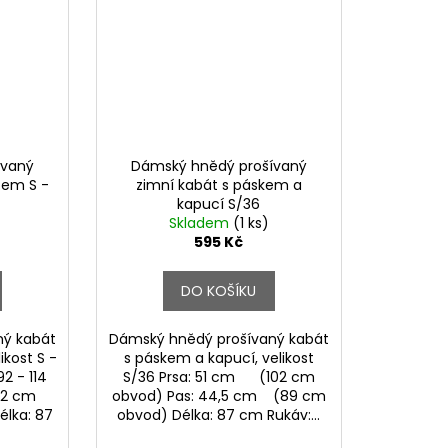
ívaný
Dámský hnědý prošívaný
cem S -
zimní kabát s páskem a
kapucí S/36
Skladem
(1 ks)
595 Kč
DO KOŠÍKU
ný kabát
Dámský hnědý prošívaný kabát
kost S -
s páskem a kapucí, velikost
2 - 114
S/36 Prsa: 51 cm (102 cm
 52 cm
obvod) Pas: 44,5 cm (89 cm
élka: 87
obvod) Délka: 87 cm Rukáv:...