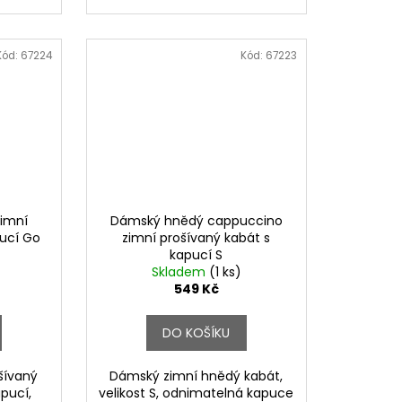
Kód:
67224
Kód:
67223
zimní
Dámský hnědý cappuccino
ucí Go
zimní prošívaný kabát s
kapucí S
Skladem
(1 ks)
549 Kč
DO KOŠÍKU
šívaný
Dámský zimní hnědý kabát,
pucí,
velikost S, odnimatelná kapuce