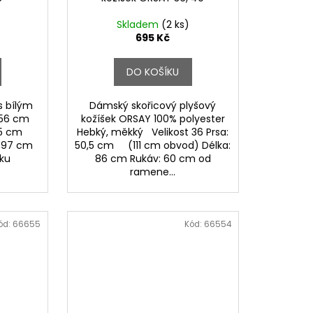
Skladem
(2 ks)
695 Kč
DO KOŠÍKU
s bílým
Dámský skořicový plyšový
: 56 cm
kožíšek ORSAY 100% polyester
 55 cm
Hebký, měkký Velikost 36 Prsa:
: 97 cm
50,5 cm (111 cm obvod) Délka:
krku
86 cm Rukáv: 60 cm od
ramene...
ód:
66655
Kód:
66554