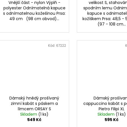
Vnější část - nylon Výplň -
velikost S, stahován
polyester Odnímatelná kapuce
spodním lemu Odnim
s odnímatelnou kožešinou Prsa:
kapuce s odnimate
49 cm (98 cm obvod)...
kožíškem Prsa: 48,5 
(97 - 108 cm...
Kód:
67222
Dámský hnědý prošívaný
Dámský prošíva
zimní kabát s páskem a
cappuccino kabát s 
límcem ORSAY S
Pietro Filipi XL
Skladem
(1 ks)
Skladem
(1 ks)
549 Kč
595 Kč