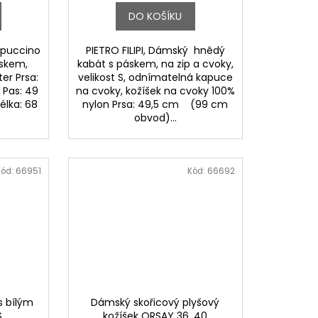
DO KOŠÍKU
appuccino
PIETRO FILIPI, Dámský hnědý
áskem,
kabát s páskem, na zip a cvoky,
ter Prsa:
velikost S, odnímatelná kapuce
 Pas: 49
na cvoky, kožíšek na cvoky 100%
lka: 68
nylon Prsa: 49,5 cm (99 cm
obvod)...
Kód:
66951
Kód:
66692
s bílým
Dámský skořicový plyšový
S
kožíšek ORSAY 36, 40