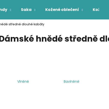
ndy
Saka
Kožené oblečení
Kožichy
ědé středně dlouhé kabáty
Co potřebujete najít?
Dámské hnědé středně dl
HLEDAT
Vlněné
Bavlněné