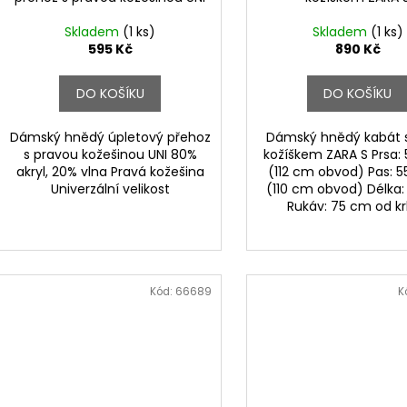
Skladem
(1 ks)
Skladem
(1 ks)
595 Kč
890 Kč
DO KOŠÍKU
DO KOŠÍKU
Dámský hnědý úpletový přehoz
Dámský hnědý kabát 
s pravou kožešinou UNI 80%
kožíškem ZARA S Prsa
akryl, 20% vlna Pravá kožešina
(112 cm obvod) Pas:
Univerzální velikost
(110 cm obvod) Délka
Rukáv: 75 cm od 
Kód:
66689
K