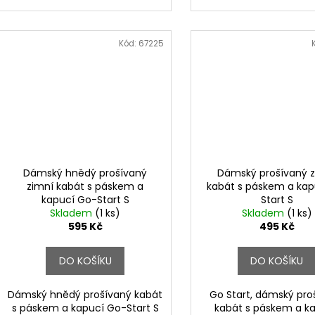
Kód:
67225
Dámský hnědý prošívaný
Dámský prošívaný 
zimní kabát s páskem a
kabát s páskem a kap
kapucí Go-Start S
Start S
Skladem
(1 ks)
Skladem
(1 ks)
595 Kč
495 Kč
DO KOŠÍKU
DO KOŠÍKU
Dámský hnědý prošívaný kabát
Go Start, dámský pro
s páskem a kapucí Go-Start S
kabát s páskem a ka