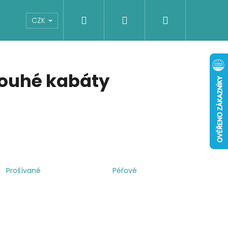
Hledat
Přihlášení
Nákupní
Boty
Dětské
Šaty
Overaly
CZK
košík
ouhé kabáty
Prošívané
Péřové