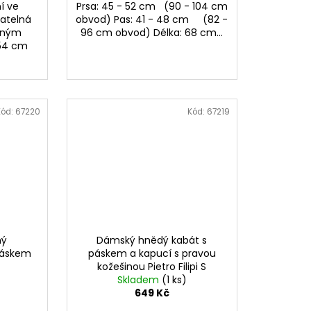
í ve
Prsa: 45 - 52 cm (90 - 104 cm
atelná
obvod) Pas: 41 - 48 cm (82 -
lným
96 cm obvod) Délka: 68 cm...
- 54 cm
Kód:
67220
Kód:
67219
ný
Dámský hnědý kabát s
páskem
páskem a kapucí s pravou
kožešinou Pietro Filipi S
Skladem
(1 ks)
649 Kč