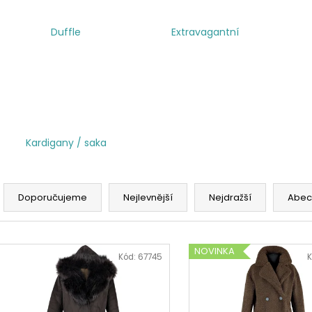
Duffle
Extravagantní
Kardigany / saka
Ř
a
Doporučujeme
Nejlevnější
Nejdražší
Abec
z
e
V
n
NOVINKA
ý
Kód:
67745
K
í
p
p
i
r