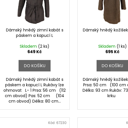
s
o
p
d
r
u
o
k
d
Dámský hnědý zimní kabát s
Dámský hnědý kožíšek K
t
páskem a kapucí L
u
ů
k
Skladem
(2 ks)
Skladem
(1 ks)
t
649 Kč
695 Kč
ů
DO KOŠÍKU
DO KOŠÍKU
Dámský hnědý zimní kabát s
Dámský hnědý kožíšek K
páskem a kapucí L Rukávy lze
Prsa: 50 cm (100 cm
ohrnovat L- 1 Prsa: 56 cm (112
Délka: 93 cm Rukáv: 7
cm obvod) Pas: 52 cm (104
krku
cm obvod) Délka: 80 cm...
Kód:
67230